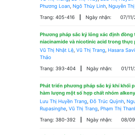
Phương Loan
,
Ngô Thùy Linh
,
Nguyễn Thị
Trang: 405-416
|
Ngày nhận:
07/11
Phương pháp sắc ký lỏng xác định đồng 
niacinamide và nicotinic acid trong thự
Vũ Thị Nhật Lệ
,
Vũ Thị Trang
,
Hasara Sav
Thảo
Trang: 393-404
|
Ngày nhận:
01/11
Phát triển phương pháp sắc ký khí khối
hàm lượng một số hợp chất nhóm alkenyl
Lưu Thị Huyền Trang
,
Đỗ Trúc Quỳnh
,
Ngu
Rupasinghe
,
Vũ Thị Trang
,
Phạm Thị Than
Trang: 380-392
|
Ngày nhận:
08/0