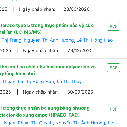
2025
|
Ngày chấp nhận:
28/03/2026
terase type 5 trong thực phẩm bảo vệ sức
PDF
 hai lần (LC–MS/MS)
 Thị Trang
,
Nguyễn Thị Ánh Hường
,
Lê Thị Hồng Hảo
/2025
|
Ngày chấp nhận:
29/12/2025
thời một số chất nhũ hoá monoglyceride và
PDF
ký lỏng khối phổ
n Thoan
,
Lê Thị Hồng Hảo
,
Lê Thị Thuý
/2025
|
Ngày chấp nhận:
30/09/2025
ol trong thực phẩm bổ sung bằng phương
PDF
 detector đo xung ampe (HPAEC-PAD)
hị Ngân
,
Phạm Thị Quỳnh
,
Nguyễn Thị Ánh Hường
,
Lê