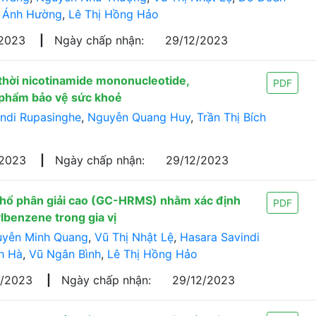
 Ánh Hường
,
Lê Thị Hồng Hảo
/2023
|
Ngày chấp nhận:
29/12/2023
thời nicotinamide mononucleotide,
PDF
c phẩm bảo vệ sức khoẻ
indi Rupasinghe
,
Nguyễn Quang Huy
,
Trần Thị Bích
/2023
|
Ngày chấp nhận:
29/12/2023
 phổ phân giải cao (GC-HRMS) nhằm xác định
PDF
benzene trong gia vị
yễn Minh Quang
,
Vũ Thị Nhật Lệ
,
Hasara Savindi
h Hà
,
Vũ Ngân Bình
,
Lê Thị Hồng Hảo
9/2023
|
Ngày chấp nhận:
29/12/2023