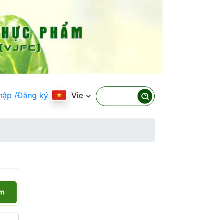
hập
/Đăng ký
Vie
ếm