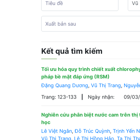
Kết quả tìm kiếm
Tối ưu hóa quy trình chiết xuất chlorophy
pháp bề mặt đáp ứng (RSM)
Đặng Quang Dương
,
Vũ Thị Trang
,
Nguyễ
Trang: 123-133
|
Ngày nhận:
09/03
Nghiên cứu phân biệt nước cam trên thị 
học
Lê Việt Ngân
,
Đỗ Trúc Quỳnh
,
Trịnh Yến N
Vũ Thị Trang
,
Lê Thị Hồng Hảo
,
Tạ Thị Th