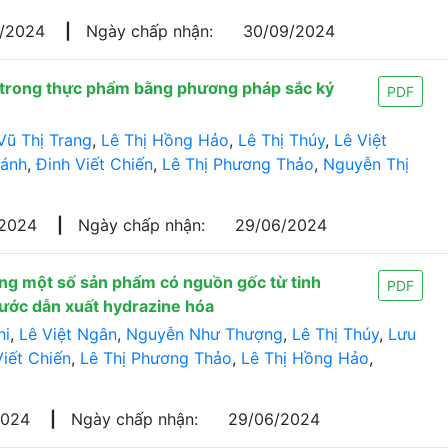
5/2024
|
Ngày chấp nhận:
30/09/2024
 trong thực phẩm bằng phương pháp sắc ký
PDF
Vũ Thị Trang
,
Lê Thị Hồng Hảo
,
Lê Thị Thúy
,
Lê Việt
ánh
,
Đinh Viết Chiến
,
Lê Thị Phương Thảo
,
Nguyễn Thị
/2024
|
Ngày chấp nhận:
29/06/2024
rong một số sản phẩm có nguồn gốc từ tinh
PDF
ước dẫn xuất hydrazine hóa
hi
,
Lê Việt Ngân
,
Nguyễn Như Thượng
,
Lê Thị Thúy
,
Lưu
Viết Chiến
,
Lê Thị Phương Thảo
,
Lê Thị Hồng Hảo
,
2024
|
Ngày chấp nhận:
29/06/2024