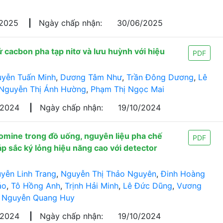
/2025
|
Ngày chấp nhận:
30/06/2025
 cacbon pha tạp nitơ và lưu huỳnh với hiệu
PDF
yễn Tuấn Minh
,
Dương Tâm Như
,
Trần Đông Dương
,
Lê
Nguyễn Thị Ánh Hường
,
Phạm Thị Ngọc Mai
/2024
|
Ngày chấp nhận:
19/10/2024
romine trong đồ uống, nguyên liệu pha chế
PDF
sắc ký lỏng hiệu năng cao với detector
yễn Linh Trang
,
Nguyễn Thị Thảo Nguyên
,
Đinh Hoàng
ảo
,
Tô Hồng Anh
,
Trịnh Hải Minh
,
Lê Đức Dũng
,
Vương
,
Nguyễn Quang Huy
/2024
|
Ngày chấp nhận:
19/10/2024