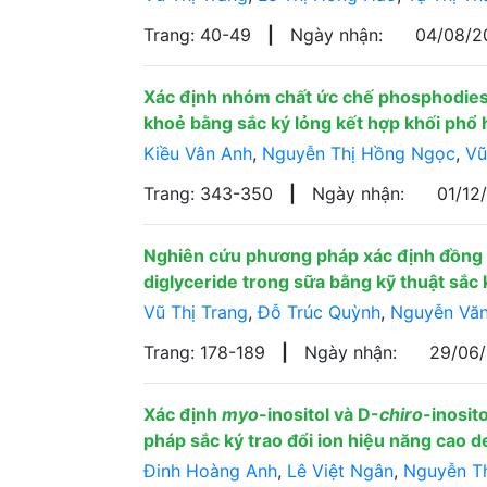
Trang: 40-49
|
Ngày nhận:
04/08/
Xác định nhóm chất ức chế phosphodies
khoẻ bằng sắc ký lỏng kết hợp khối phổ
Kiều Vân Anh
,
Nguyễn Thị Hồng Ngọc
,
Vũ
Trang: 343-350
|
Ngày nhận:
01/12
Nghiên cứu phương pháp xác định đồng 
diglyceride trong sữa bằng kỹ thuật sắc 
Vũ Thị Trang
,
Đỗ Trúc Quỳnh
,
Nguyễn Vă
Trang: 178-189
|
Ngày nhận:
29/06
Xác định
myo
-inositol và D-
chiro
-inosit
pháp sắc ký trao đổi ion hiệu năng cao
Đinh Hoàng Anh
,
Lê Việt Ngân
,
Nguyễn T