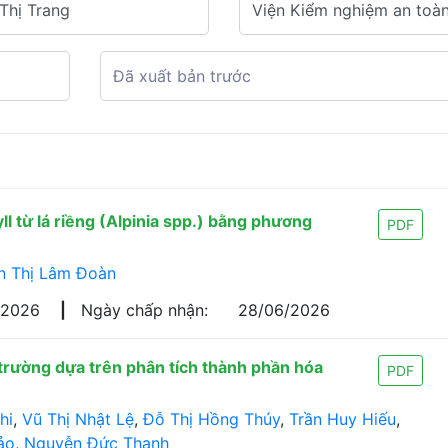
ll từ lá riềng (Alpinia spp.) bằng phương
PDF
n Thị Lâm Đoàn
/2026
|
Ngày chấp nhận:
28/06/2026
trường dựa trên phân tích thành phần hóa
PDF
hi
,
Vũ Thị Nhật Lệ
,
Đỗ Thị Hồng Thúy
,
Trần Huy Hiếu
,
ảo
,
Nguyễn Đức Thanh