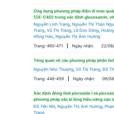
Ứng dụng phương pháp điện di mao quản
(CE-C4D) trong xác định glucosamin, vi
Nguyễn Linh Trang
,
Nguyễn Thị Thảo Ng
Trang
,
Vũ Thị Trang
,
Lê Đức Dũng
,
Hoàng
Hồng Hảo
,
Nguyễn Thị Ánh Hường
Trang: 460-471
|
Ngày nhận:
22/08
Tổng quan về các phương pháp phân tích
Nguyễn Như Thượng
,
Vũ Thị Trang
,
Đỗ Th
Trang: 448-459
|
Ngày nhận:
06/0
Xác định đồng thời picroside I và picros
phương pháp sắc kí lỏng hiệu năng cao 
Đỗ Yến Nhi
,
Nguyễn Thị Ánh Hường
,
Phạm
Trang