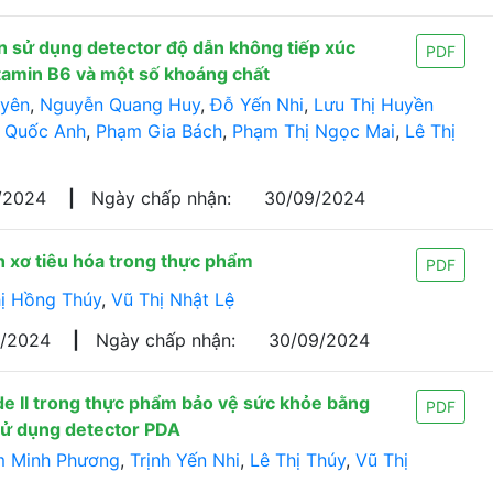
 sử dụng detector độ dẫn không tiếp xúc
PDF
tamin B6 và một số khoáng chất
uyên
,
Nguyễn Quang Huy
,
Đỗ Yến Nhi
,
Lưu Thị Huyền
 Quốc Anh
,
Phạm Gia Bách
,
Phạm Thị Ngọc Mai
,
Lê Thị
/2024
|
Ngày chấp nhận:
30/09/2024
 xơ tiêu hóa trong thực phẩm
PDF
ị Hồng Thúy
,
Vũ Thị Nhật Lệ
8/2024
|
Ngày chấp nhận:
30/09/2024
ide II trong thực phẩm bảo vệ sức khỏe bằng
PDF
sử dụng detector PDA
 Minh Phương
,
Trịnh Yến Nhi
,
Lê Thị Thúy
,
Vũ Thị