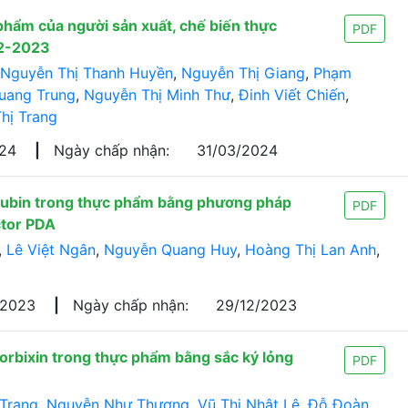
phẩm của người sản xuất, chế biến thực
PDF
22-2023
Nguyễn Thị Thanh Huyền
,
Nguyễn Thị Giang
,
Phạm
uang Trung
,
Nguyễn Thị Minh Thư
,
Đinh Viết Chiến
,
hị Trang
024
|
Ngày chấp nhận:
31/03/2024
orubin trong thực phẩm bằng phương pháp
PDF
ctor PDA
,
Lê Việt Ngân
,
Nguyễn Quang Huy
,
Hoàng Thị Lan Anh
,
/2023
|
Ngày chấp nhận:
29/12/2023
norbixin trong thực phẩm bằng sắc ký lỏng
PDF
 Trang
,
Nguyễn Như Thượng
,
Vũ Thị Nhật Lệ
,
Đỗ Đoàn