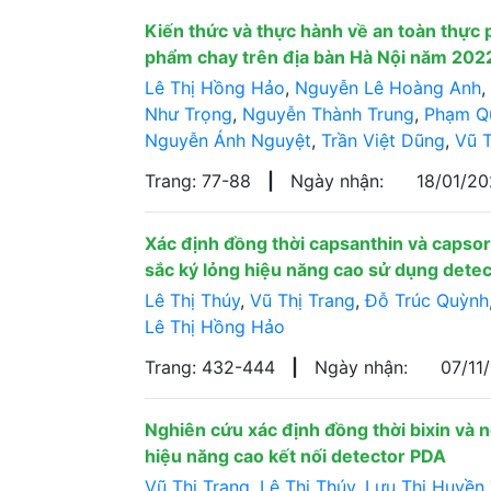
Kiến thức và thực hành về an toàn thực 
phẩm chay trên địa bàn Hà Nội năm 20
Lê Thị Hồng Hảo
,
Nguyễn Lê Hoàng Anh
,
Như Trọng
,
Nguyễn Thành Trung
,
Phạm Q
Nguyễn Ánh Nguyệt
,
Trần Việt Dũng
,
Vũ T
Trang: 77-88
|
Ngày nhận:
18/01/2
Xác định đồng thời capsanthin và caps
sắc ký lỏng hiệu năng cao sử dụng dete
Lê Thị Thúy
,
Vũ Thị Trang
,
Đỗ Trúc Quỳnh
Lê Thị Hồng Hảo
Trang: 432-444
|
Ngày nhận:
07/11
Nghiên cứu xác định đồng thời bixin và 
hiệu năng cao kết nối detector PDA
Vũ Thị Trang
,
Lê Thị Thúy
,
Lưu Thị Huyền