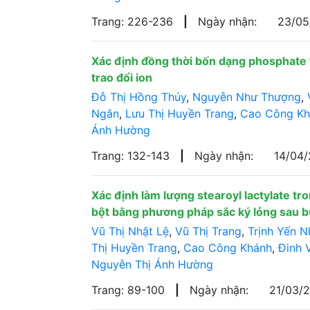
Trang: 226-236
|
Ngày nhận:
23/0
Xác định đồng thời bốn dạng phosphate
trao đổi ion
Đỗ Thị Hồng Thúy
,
Nguyễn Như Thượng
,
Ngân
,
Lưu Thị Huyền Trang
,
Cao Công Kh
Ánh Hường
Trang: 132-143
|
Ngày nhận:
14/04
Xác định làm lượng stearoyl lactylate t
bột bằng phương pháp sắc ký lỏng sau b
Vũ Thị Nhật Lệ
,
Vũ Thị Trang
,
Trịnh Yến N
Thị Huyền Trang
,
Cao Công Khánh
,
Đinh 
Nguyễn Thị Ánh Hường
Trang: 89-100
|
Ngày nhận:
21/03/