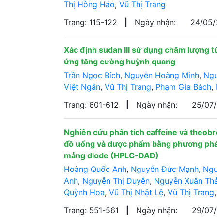
Thị Hồng Hảo
,
Vũ Thị Trang
Trang: 115-122
|
Ngày nhận:
24/05
Xác định sudan III sử dụng chấm lượng tử
ứng tăng cường huỳnh quang
Trần Ngọc Bích
,
Nguyễn Hoàng Minh
,
Ngu
Việt Ngân
,
Vũ Thị Trang
,
Phạm Gia Bách
,
Trang: 601-612
|
Ngày nhận:
25/07
Nghiên cứu phân tích caffeine và theob
đồ uống và dược phẩm bằng phương pháp 
mảng diode (HPLC-DAD)
Hoàng Quốc Anh
,
Nguyễn Đức Mạnh
,
Ngu
Anh
,
Nguyễn Thị Duyên
,
Nguyễn Xuân Th
Quỳnh Hoa
,
Vũ Thị Nhật Lệ
,
Vũ Thị Trang
Trang: 551-561
|
Ngày nhận:
29/07