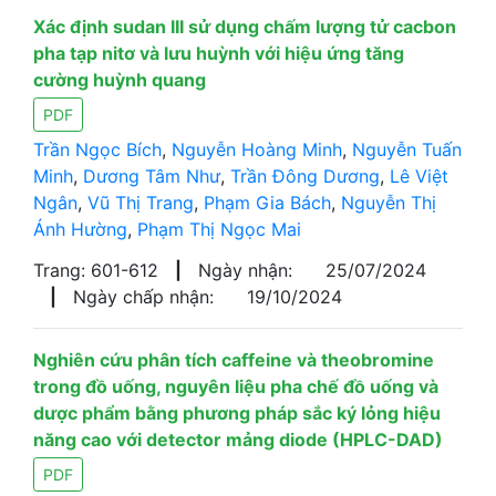
Xác định sudan III sử dụng chấm lượng tử cacbon
pha tạp nitơ và lưu huỳnh với hiệu ứng tăng
cường huỳnh quang
PDF
Trần Ngọc Bích
,
Nguyễn Hoàng Minh
,
Nguyễn Tuấn
Minh
,
Dương Tâm Như
,
Trần Đông Dương
,
Lê Việt
Ngân
,
Vũ Thị Trang
,
Phạm Gia Bách
,
Nguyễn Thị
Ánh Hường
,
Phạm Thị Ngọc Mai
Trang: 601-612
|
Ngày nhận:
25/07/2024
|
Ngày chấp nhận:
19/10/2024
Nghiên cứu phân tích caffeine và theobromine
trong đồ uống, nguyên liệu pha chế đồ uống và
dược phẩm bằng phương pháp sắc ký lỏng hiệu
năng cao với detector mảng diode (HPLC-DAD)
PDF