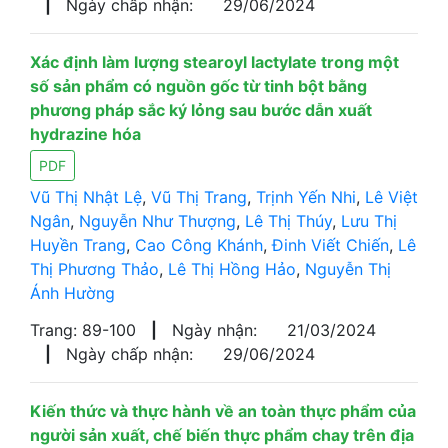
|
Ngày chấp nhận:
29/06/2024
Xác định làm lượng stearoyl lactylate trong một
số sản phẩm có nguồn gốc từ tinh bột bằng
phương pháp sắc ký lỏng sau bước dẫn xuất
hydrazine hóa
PDF
Vũ Thị Nhật Lệ
,
Vũ Thị Trang
,
Trịnh Yến Nhi
,
Lê Việt
Ngân
,
Nguyễn Như Thượng
,
Lê Thị Thúy
,
Lưu Thị
Huyền Trang
,
Cao Công Khánh
,
Đinh Viết Chiến
,
Lê
Thị Phương Thảo
,
Lê Thị Hồng Hảo
,
Nguyễn Thị
Ánh Hường
Trang: 89-100
|
Ngày nhận:
21/03/2024
|
Ngày chấp nhận:
29/06/2024
Kiến thức và thực hành về an toàn thực phẩm của
người sản xuất, chế biến thực phẩm chay trên địa