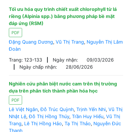
Tối ưu hóa quy trình chiết xuất chlorophyll từ lá
riềng (Alpinia spp.) bằng phương pháp bề mặt
đáp ứng (RSM)
PDF
Đặng Quang Dương
,
Vũ Thị Trang
,
Nguyễn Thị Lâm
Đoàn
Trang: 123-133
|
Ngày nhận:
09/03/2026
|
Ngày chấp nhận:
28/06/2026
Nghiên cứu phân biệt nước cam trên thị trường
dựa trên phân tích thành phần hóa học
PDF
Lê Việt Ngân
,
Đỗ Trúc Quỳnh
,
Trịnh Yến Nhi
,
Vũ Thị
Nhật Lệ
,
Đỗ Thị Hồng Thúy
,
Trần Huy Hiếu
,
Vũ Thị
Trang
,
Lê Thị Hồng Hảo
,
Tạ Thị Thảo
,
Nguyễn Đức
Thanh