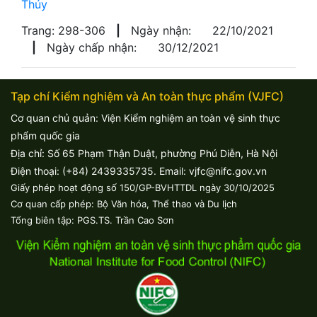
Thúy
Trang: 298-306
|
Ngày nhận:
22/10/2021
|
Ngày chấp nhận:
30/12/2021
Tạp chí Kiểm nghiệm và An toàn thực phẩm (VJFC)
Cơ quan chủ quản: Viện Kiểm nghiệm an toàn vệ sinh thực
phẩm quốc gia
Địa chỉ: Số 65 Phạm Thận Duật, phường Phú Diễn, Hà Nội
Điện thoại: (+84) 2439335735. Email: vjfc@nifc.gov.vn
Giấy phép hoạt động số 150/GP-BVHTTDL ngày 30/10/2025
Cơ quan cấp phép: Bộ Văn hóa, Thể thao và Du lịch
Tổng biên tập: PGS.TS. Trần Cao Sơn