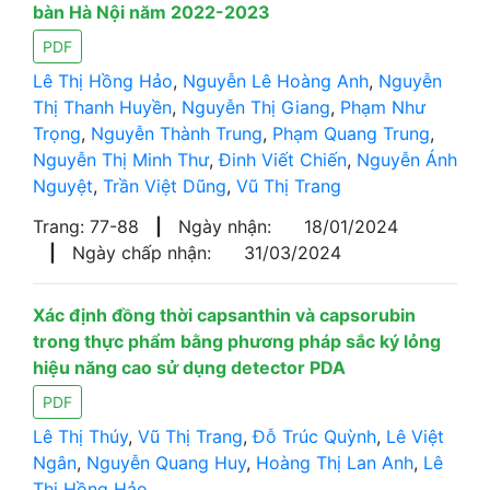
bàn Hà Nội năm 2022-2023
PDF
Lê Thị Hồng Hảo
,
Nguyễn Lê Hoàng Anh
,
Nguyễn
Thị Thanh Huyền
,
Nguyễn Thị Giang
,
Phạm Như
Trọng
,
Nguyễn Thành Trung
,
Phạm Quang Trung
,
Nguyễn Thị Minh Thư
,
Đinh Viết Chiến
,
Nguyễn Ánh
Nguyệt
,
Trần Việt Dũng
,
Vũ Thị Trang
Trang: 77-88
|
Ngày nhận:
18/01/2024
|
Ngày chấp nhận:
31/03/2024
Xác định đồng thời capsanthin và capsorubin
trong thực phẩm bằng phương pháp sắc ký lỏng
hiệu năng cao sử dụng detector PDA
PDF
Lê Thị Thúy
,
Vũ Thị Trang
,
Đỗ Trúc Quỳnh
,
Lê Việt
Ngân
,
Nguyễn Quang Huy
,
Hoàng Thị Lan Anh
,
Lê
Thị Hồng Hảo