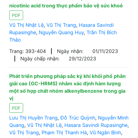
nicotinic acid trong thực phẩm bảo vệ sức khoẻ
PDF
Vũ Thị Nhật Lệ
,
Vũ Thị Trang
,
Hasara Savindi
Rupasinghe
,
Nguyễn Quang Huy
,
Trần Thị Bích
Thảo
Trang: 393-404
|
Ngày nhận:
01/11/2023
|
Ngày chấp nhận:
29/12/2023
Phát triển phương pháp sắc ký khí khối phổ phân
giải cao (GC-HRMS) nhằm xác định hàm lượng
một số hợp chất nhóm alkenylbenzene trong gia
vị
PDF
Lưu Thị Huyền Trang
,
Đỗ Trúc Quỳnh
,
Nguyễn Minh
Quang
,
Vũ Thị Nhật Lệ
,
Hasara Savindi Rupasinghe
,
Vũ Thị Trang
,
Phạm Thị Thanh Hà
,
Vũ Ngân Bình
,