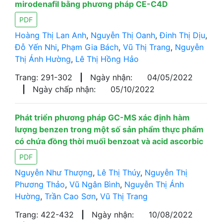
mirodenafil bằng phương pháp CE-C4D
PDF
Hoàng Thị Lan Anh
,
Nguyễn Thị Oanh
,
Đinh Thị Dịu
,
Đỗ Yến Nhi
,
Phạm Gia Bách
,
Vũ Thị Trang
,
Nguyễn
Thị Ánh Hường
,
Lê Thị Hồng Hảo
Trang: 291-302
|
Ngày nhận:
04/05/2022
|
Ngày chấp nhận:
05/10/2022
Phát triển phương pháp GC-MS xác định hàm
lượng benzen trong một số sản phẩm thực phẩm
có chứa đồng thời muối benzoat và acid ascorbic
PDF
Nguyễn Như Thượng
,
Lê Thị Thúy
,
Nguyễn Thị
Phương Thảo
,
Vũ Ngân Bình
,
Nguyễn Thị Ánh
Hường
,
Trần Cao Sơn
,
Vũ Thị Trang
Trang: 422-432
|
Ngày nhận:
10/08/2022