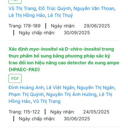
Vũ Thị Trang
,
Đỗ Trúc Quỳnh
,
Nguyễn Văn Thoan
,
Lê Thị Hồng Hảo
,
Lê Thị Thuý
Trang: 178-189
|
Ngày nhận:
29/06/2025
|
Ngày chấp nhận:
30/09/2025
Xác định
myo
-inositol và D-
chiro
-inositol trong
thực phẩm bổ sung bằng phương pháp sắc ký
trao đổi ion hiệu năng cao detector đo xung ampe
(HPAEC-PAD)
PDF
Đinh Hoàng Anh
,
Lê Việt Ngân
,
Nguyễn Thị Ngân
,
Phạm Thị Quỳnh
,
Nguyễn Thị Ánh Hường
,
Lê Thị
Hồng Hảo
,
Vũ Thị Trang
Trang: 115-122
|
Ngày nhận:
24/05/2025
|
Ngày chấp nhận:
30/06/2025