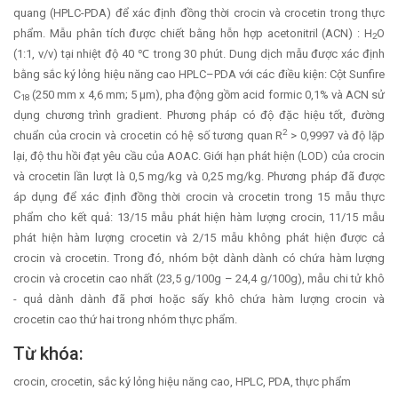
quang (HPLC-PDA) để xác định đồng thời crocin và crocetin trong thực
phẩm. Mẫu phân tích được chiết bằng hỗn hợp acetonitril (ACN) : H
O
2
(1:1, v/v) tại nhiệt độ 40 ℃ trong 30 phút. Dung dịch mẫu được xác định
bằng sắc ký lỏng hiệu năng cao HPLC–PDA với các điều kiện: Cột Sunfire
C
(250 mm x 4,6 mm; 5 µm), pha động gồm acid formic 0,1% và ACN sử
18
dụng chương trình gradient. Phương pháp có độ đặc hiệu tốt, đường
2
chuẩn của crocin và crocetin có hệ số tương quan R
> 0,9997 và độ lặp
lại, độ thu hồi đạt yêu cầu của AOAC. Giới hạn phát hiện (LOD) của crocin
và crocetin lần lượt là 0,5 mg/kg và 0,25 mg/kg. Phương pháp đã được
áp dụng để xác định đồng thời crocin và crocetin trong 15 mẫu thực
phẩm cho kết quả: 13/15 mẫu phát hiện hàm lượng crocin, 11/15 mẫu
phát hiện hàm lượng crocetin và 2/15 mẫu không phát hiện được cả
crocin và crocetin. Trong đó, nhóm bột dành dành có chứa hàm lượng
crocin và crocetin cao nhất (23,5 g/100g – 24,4 g/100g), mẫu chi tử khô
- quả dành dành đã phơi hoặc sấy khô chứa hàm lượng crocin và
crocetin cao thứ hai trong nhóm thực phẩm.
Từ khóa:
crocin, crocetin, sắc ký lỏng hiệu năng cao, HPLC, PDA, thực phẩm