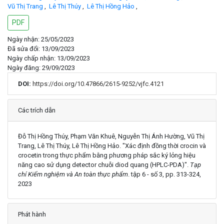
Vũ Thị Trang
,
Lê Thị Thúy
,
Lê Thị Hồng Hảo
,
PDF
Ngày nhận: 25/05/2023
Đã sửa đổi: 13/09/2023
Ngày chấp nhận: 13/09/2023
Ngày đăng: 29/09/2023
DOI:
https://doi.org/10.47866/2615-9252/vjfc.4121
Chi tiết
Các trích dẫn
Đỗ Thị Hồng Thúy, Phạm Văn Khuê, Nguyễn Thị Ánh Hường, Vũ Thị
Trang, Lê Thị Thúy, Lê Thị Hồng Hảo. "Xác định đồng thời crocin và
crocetin trong thực phẩm bằng phương pháp sắc ký lỏng hiệu
năng cao sử dụng detector chuỗi diod quang (HPLC-PDA)".
Tạp
chí Kiểm nghiệm và An toàn thực phẩm
. tập 6 - số 3, pp. 313-324,
2023
Phát hành