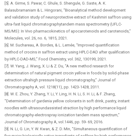
[5]. A. Girme, S. Pawar, C. Ghule, S. Shengule, G. Saste, A. K.
Balasubramaniam & L. Hingorani, “Bioanalytical method development
and validation study of neuroprotective extract of Kashmiri saffron using
ultra-fast liquid chromatographytandem mass spectrometry (UFLC-
MS/MS): In Vivo pharmacokinetics of apocarotenoids and carotenoids,”
Molecules, vol. 26, no. 6, 1815, 2021.
[6]. M. Suchareau, A. Bordes, & L. Lemée, “Improved quantification
method of crocins in saffron extract using HPLC-DAD after qualification
by HPLC-DAD-MS,” Food Chemistry, vol. 362, 130199, 2021.
[7]. W. Yang, J. Wang, X. Li & Z. Du, "A new method research for
determination of natural pigment crocin yellow in foods by solid-phase
extraction ultrahigh pressure liquid chromatography," Journal of
Chromatography A, vol. 1218(11), pp. 1423-1428, 2011.
[8]. W. E. Zhou, Y. Zhang, Y. Li, Y. Ling, H. N. Li, S. H. Li, & F. Zhang,
"Determination of gardenia yellow colorants in soft drink, pastry, instant
noodles with ultrasoundassisted xtraction by high performance liquid
chromatography-electrospray ionization tandem mass spectrum,"
Journal of Chromatography A, vol.1446, pp. 59- 69, 2016.
[9]. N. Li, G. Lin, Y. W. Kwan, & Z. D. Min, "Simultaneous quantification of
five major biologically active ingredients of saffron by high-performance