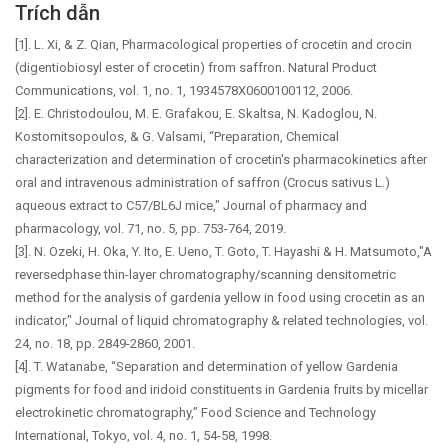
Trích dẫn
[1]. L. Xi, & Z. Qian, Pharmacological properties of crocetin and crocin
(digentiobiosyl ester of crocetin) from saffron. Natural Product
Communications, vol. 1, no. 1, 1934578X0600100112, 2006.
[2]. E. Christodoulou, M. E. Grafakou, E. Skaltsa, N. Kadoglou, N.
Kostomitsopoulos, & G. Valsami, “Preparation, Chemical
characterization and determination of crocetin's pharmacokinetics after
oral and intravenous administration of saffron (Crocus sativus L.)
aqueous extract to C57/BL6J mice," Journal of pharmacy and
pharmacology, vol. 71, no. 5, pp. 753-764, 2019.
[3]. N. Ozeki, H. Oka, Y. Ito, E. Ueno, T. Goto, T. Hayashi & H. Matsumoto,"A
reversedphase thin-layer chromatography/scanning densitometric
method for the analysis of gardenia yellow in food using crocetin as an
indicator," Journal of liquid chromatography & related technologies, vol.
24, no. 18, pp. 2849-2860, 2001.
[4]. T. Watanabe, “Separation and determination of yellow Gardenia
pigments for food and iridoid constituents in Gardenia fruits by micellar
electrokinetic chromatography,” Food Science and Technology
International, Tokyo, vol. 4, no. 1, 54-58, 1998.