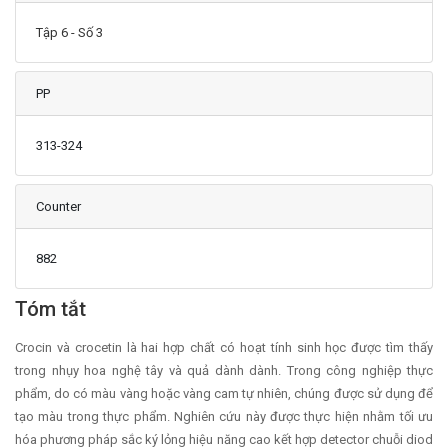
Tập 6 - Số 3
PP
313-324
Counter
882
Main Article Content
Tóm tắt
Crocin và crocetin là hai hợp chất có hoạt tính sinh học được tìm thấy
trong nhụy hoa nghệ tây và quả dành dành. Trong công nghiệp thực
phẩm, do có màu vàng hoặc vàng cam tự nhiên, chúng được sử dụng để
tạo màu trong thực phẩm. Nghiên cứu này được thực hiện nhằm tối ưu
hóa phương pháp sắc ký lỏng hiệu năng cao kết hợp detector chuỗi diod