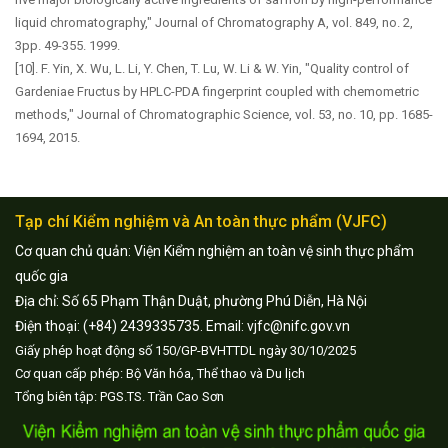
liquid chromatography," Journal of Chromatography A, vol. 849, no. 2,
3pp. 49-355. 1999.
[10]. F. Yin, X. Wu, L. Li, Y. Chen, T. Lu, W. Li & W. Yin, "Quality control of
Gardeniae Fructus by HPLC-PDA fingerprint coupled with chemometric
methods," Journal of Chromatographic Science, vol. 53, no. 10, pp. 1685-
1694, 2015.
Tạp chí Kiểm nghiệm và An toàn thực phẩm (VJFC)
Cơ quan chủ quản: Viện Kiểm nghiệm an toàn vệ sinh thực phẩm
quốc gia
Địa chỉ: Số 65 Phạm Thận Duật, phường Phú Diễn, Hà Nội
Điện thoại: (+84) 2439335735. Email: vjfc@nifc.gov.vn
Giấy phép hoạt động số 150/GP-BVHTTDL ngày 30/10/2025
Cơ quan cấp phép: Bộ Văn hóa, Thể thao và Du lịch
Tổng biên tập: PGS.TS. Trần Cao Sơn