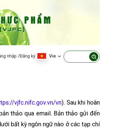
ăng nhập
/Đăng ký
Vie
ttps://vjfc.nifc.gov.vn/vn
). Sau khi hoàn
 bản thảo qua email. Bản thảo gửi đến
ưới bất kỳ ngôn ngữ nào ở các tạp chí