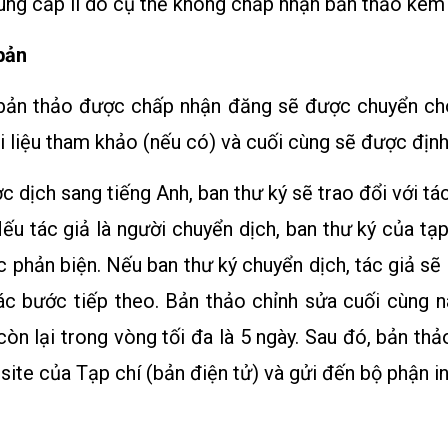
 cung cấp lí do cụ thể không chấp nhận bản thảo kèm
bản
, bản thảo được chấp nhận đăng sẽ được chuyển ch
tài liệu tham khảo (nếu có) và cuối cùng sẽ được địn
 dịch sang tiếng Anh, ban thư ký sẽ trao đổi với tác
Nếu tác giả là người chuyển dịch, ban thư ký của tạ
phản biện. Nếu ban thư ký chuyển dịch, tác giả sẽ
các bước tiếp theo. Bản thảo chỉnh sửa cuối cùng n
 còn lại trong vòng tối đa là 5 ngày. Sau đó, bản th
ite của Tạp chí (bản điện tử) và gửi đến bộ phận in