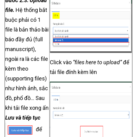
Bước 2.3:
Upload
file.
Hệ thống bắt
buộc phải có 1
file là bản thảo bài
báo đầy đủ (full
manuscript),
ngoài ra là các file
Click vào
“files here to upload”
để
kèm theo
tải file đính kèm lên
(supporting files)
như hình ảnh, sắc
đồ, phổ đồ... Sau
khi tải file xong ấn
Lưu và tiếp tục
để