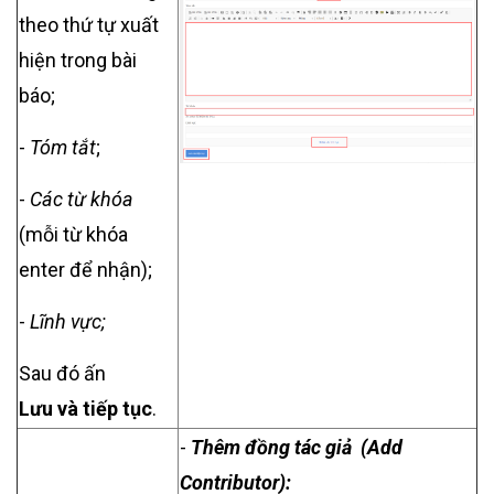
theo thứ tự xuất
hiện trong bài
báo;
-
Tóm tắt
;
-
Các từ khóa
(mỗi từ khóa
enter để nhận);
-
Lĩnh vực;
Sau đó ấn
Lưu và tiếp tục
.
-
Thêm đồng tác giả (Add
Contributor):