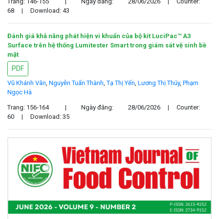
Trang: 146-155
|
Ngày đăng:
28/06/2026
|
Counter:
68
|
Download: 43
Đánh giá khả năng phát hiện vi khuẩn của bộ kit LuciPac™ A3
Surface trên hệ thống Lumitester Smart trong giám sát vệ sinh bề
mặt
PDF
Vũ Khánh Vân
,
Nguyễn Tuấn Thành
,
Tạ Thị Yến
,
Lương Thị Thủy
,
Phạm
Ngọc Hà
Trang: 156-164
|
Ngày đăng:
28/06/2026
|
Counter:
60
|
Download: 35