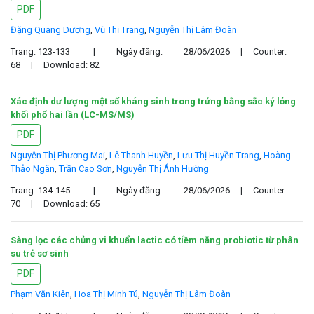
PDF
Đặng Quang Dương
,
Vũ Thị Trang
,
Nguyễn Thị Lâm Đoàn
Trang: 123-133
|
Ngày đăng:
28/06/2026
|
Counter:
68
|
Download: 82
Xác định dư lượng một số kháng sinh trong trứng bằng sắc ký lỏng
khối phổ hai lần (LC-MS/MS)
PDF
Nguyễn Thị Phương Mai
,
Lê Thanh Huyền
,
Lưu Thị Huyền Trang
,
Hoàng
Thảo Ngân
,
Trần Cao Sơn
,
Nguyễn Thị Ánh Hường
Trang: 134-145
|
Ngày đăng:
28/06/2026
|
Counter:
70
|
Download: 65
Sàng lọc các chủng vi khuẩn lactic có tiềm năng probiotic từ phân
su trẻ sơ sinh
PDF
Phạm Văn Kiên
,
Hoa Thị Minh Tú
,
Nguyễn Thị Lâm Đoàn