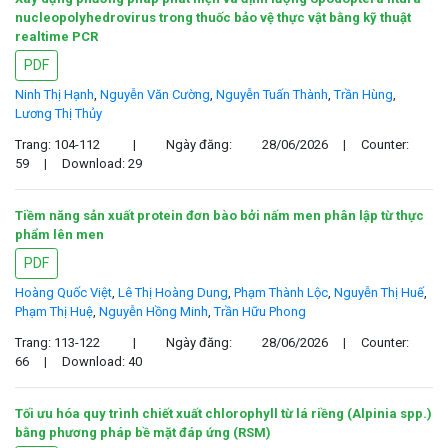
nucleopolyhedrovirus trong thuốc bảo vệ thực vật bằng kỹ thuật
realtime PCR
PDF
Ninh Thị Hạnh
,
Nguyễn Văn Cường
,
Nguyễn Tuấn Thành
,
Trần Hùng
,
Lương Thị Thủy
Trang: 104-112
|
Ngày đăng:
28/06/2026
|
Counter:
59
|
Download: 29
Tiềm năng sản xuất protein đơn bào bởi nấm men phân lập từ thực
phẩm lên men
PDF
Hoàng Quốc Việt
,
Lê Thị Hoàng Dung
,
Phạm Thành Lộc
,
Nguyễn Thị Huế
,
Phạm Thị Huệ
,
Nguyễn Hồng Minh
,
Trần Hữu Phong
Trang: 113-122
|
Ngày đăng:
28/06/2026
|
Counter:
66
|
Download: 40
Tối ưu hóa quy trình chiết xuất chlorophyll từ lá riềng (Alpinia spp.)
bằng phương pháp bề mặt đáp ứng (RSM)