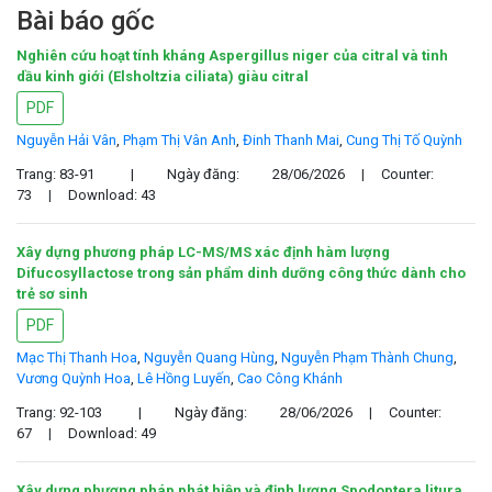
Bài báo gốc
Nghiên cứu hoạt tính kháng Aspergillus niger của citral và tinh
dầu kinh giới (Elsholtzia ciliata) giàu citral
PDF
Nguyễn Hải Vân
,
Phạm Thị Vân Anh
,
Đinh Thanh Mai
,
Cung Thị Tố Quỳnh
Trang: 83-91
|
Ngày đăng:
28/06/2026
|
Counter:
73
|
Download: 43
Xây dựng phương pháp LC-MS/MS xác định hàm lượng
Difucosyllactose trong sản phẩm dinh dưỡng công thức dành cho
trẻ sơ sinh
PDF
Mạc Thị Thanh Hoa
,
Nguyễn Quang Hùng
,
Nguyễn Phạm Thành Chung
,
Vương Quỳnh Hoa
,
Lê Hồng Luyến
,
Cao Công Khánh
Trang: 92-103
|
Ngày đăng:
28/06/2026
|
Counter:
67
|
Download: 49
Xây dựng phương pháp phát hiện và định lượng Spodoptera litura