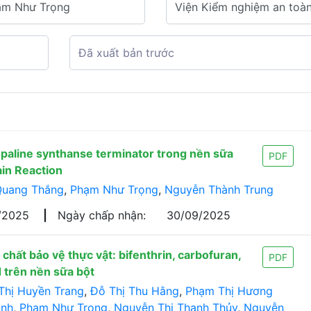
paline synthanse terminator trong nền sữa
PDF
in Reaction
Quang Thắng
,
Phạm Như Trọng
,
Nguyễn Thành Trung
/2025
|
Ngày chấp nhận:
30/09/2025
hất bảo vệ thực vật: bifenthrin, carbofuran,
PDF
d trên nền sữa bột
Thị Huyền Trang
,
Đỗ Thị Thu Hằng
,
Phạm Thị Hương
Anh
,
Phạm Như Trọng
,
Nguyễn Thị Thanh Thủy
,
Nguyễn