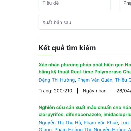
Kết quả tìm kiếm
Xác nhận phương pháp phát hiện gen No
bằng kỹ thuật Real-time Polymerase Cha
Đặng Thị Hường
,
Phạm Văn Quân
,
Thiều 
Trang: 200-210
|
Ngày nhận:
26/04
Nghiên cứu sản xuất mẫu chuẩn cho hóa c
clorpyrifos, difenoconazole, imidaclopri
Nguyễn Thị Thu Hà
,
Phạm Văn Khuê
,
Lưu 
Giang
,
Phạm Hoàng Thi
,
Nguyễn Hoàng 