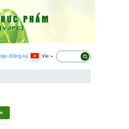
hập
/Đăng ký
Vie
ếm