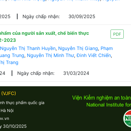
/2025
|
Ngày chấp nhận:
30/09/2025
phẩm của người sản xuất, chế biến thực
PDF
22-2023
Nguyễn Thị Thanh Huyền
,
Nguyễn Thị Giang
,
Phạm
uang Trung
,
Nguyễn Thị Minh Thư
,
Đinh Viết Chiến
,
hị Trang
024
|
Ngày chấp nhận:
31/03/2024
 (VJFC)
inh thực phẩm quốc gia
 Hà Nội
ov.vn
y 30/10/2025