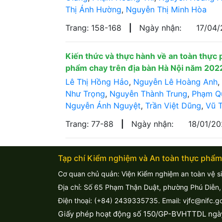
Thị Ánh Hường
,
Nguyễn Thị Minh Hòa
Trang: 158-168
|
Ngày nhận:
17/04
Kiến thức và thực hành về an toàn thực 
phẩm chay trên địa bàn Hà Nội năm 20
Lê Thị Hồng Hảo
,
Nguyễn Lê Hoàng Anh
,
Như Trọng
,
Nguyễn Thành Trung
,
Phạm Q
Nguyễn Ánh Nguyệt
,
Trần Việt Dũng
,
Vũ T
Trang: 77-88
|
Ngày nhận:
18/01/2
Tạp chí Kiểm nghiệm và An toàn thực phẩm
Cơ quan chủ quản: Viện Kiểm nghiệm an toàn vệ s
Địa chỉ: Số 65 Phạm Thận Duật, phường Phú Diễn,
Điện thoại: (+84) 2439335735. Email: vjfc@nifc.g
Giấy phép hoạt động số 150/GP-BVHTTDL ngà