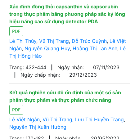
Xác định đồng thời capsanthin và capsorubin
trong thực phẩm bằng phương pháp sắc ký lỏng
hiệu năng cao sử dụng detector PDA
PDF
Lê Thị Thúy
,
Vũ Thị Trang
,
Đỗ Trúc Quỳnh
,
Lê Việt
Ngân
,
Nguyễn Quang Huy
,
Hoàng Thị Lan Anh
,
Lê
Thị Hồng Hảo
Trang: 432-444
|
Ngày nhận:
07/11/2023
|
Ngày chấp nhận:
29/12/2023
Kết quả nghiên cứu độ ổn định của một số sản
phẩm thực phẩm và thực phẩm chức năng
PDF
Lê Việt Ngân
,
Vũ Thị Trang
,
Lưu Thị Huyền Trang
,
Nguyễn Thị Xuân Hường
Trang: 170-182
|
Ngày nhận:
20/05/2022