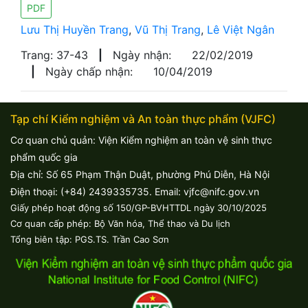
PDF
Lưu Thị Huyền Trang
,
Vũ Thị Trang
,
Lê Việt Ngân
Trang: 37-43
|
Ngày nhận:
22/02/2019
|
Ngày chấp nhận:
10/04/2019
Tạp chí Kiểm nghiệm và An toàn thực phẩm (VJFC)
Cơ quan chủ quản: Viện Kiểm nghiệm an toàn vệ sinh thực
phẩm quốc gia
Địa chỉ: Số 65 Phạm Thận Duật, phường Phú Diễn, Hà Nội
Điện thoại: (+84) 2439335735. Email: vjfc@nifc.gov.vn
Giấy phép hoạt động số 150/GP-BVHTTDL ngày 30/10/2025
Cơ quan cấp phép: Bộ Văn hóa, Thể thao và Du lịch
Tổng biên tập: PGS.TS. Trần Cao Sơn