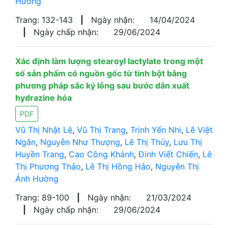
Hường
Trang: 132-143
|
Ngày nhận:
14/04/2024
|
Ngày chấp nhận:
29/06/2024
Xác định làm lượng stearoyl lactylate trong một
số sản phẩm có nguồn gốc từ tinh bột bằng
phương pháp sắc ký lỏng sau bước dẫn xuất
hydrazine hóa
PDF
Vũ Thị Nhật Lệ
,
Vũ Thị Trang
,
Trịnh Yến Nhi
,
Lê Việt
Ngân
,
Nguyễn Như Thượng
,
Lê Thị Thúy
,
Lưu Thị
Huyền Trang
,
Cao Công Khánh
,
Đinh Viết Chiến
,
Lê
Thị Phương Thảo
,
Lê Thị Hồng Hảo
,
Nguyễn Thị
Ánh Hường
Trang: 89-100
|
Ngày nhận:
21/03/2024
|
Ngày chấp nhận:
29/06/2024