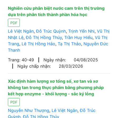
Nghiên cứu phân biệt nước cam trên thị trường
dựa trên phân tích thành phần hóa học
PDF
Lê Việt Ngân
,
Đỗ Trúc Quỳnh
,
Trịnh Yến Nhi
,
Vũ Thị
Nhật Lệ
,
Đỗ Thị Hồng Thúy
,
Trần Huy Hiếu
,
Vũ Thị
Trang
,
Lê Thị Hồng Hảo
,
Tạ Thị Thảo
,
Nguyễn Đức
Thanh
Trang: 40-49
|
Ngày nhận:
04/08/2025
|
Ngày chấp nhận:
28/03/2026
Xác định hàm lượng xơ tổng số, xơ tan và xơ
không tan trong thực phẩm bằng phương pháp
kết hợp enzyme - khối lượng - sắc ký lỏng
PDF
Nguyễn Như Thượng
,
Lê Việt Ngân
,
Đỗ Trúc
Quỳnh
,
Đỗ Thị Hồng Thúy