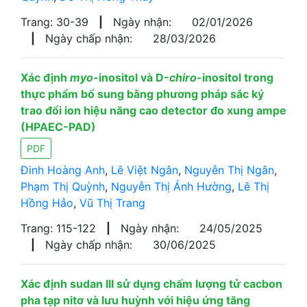
Trang: 30-39
|
Ngày nhận:
02/01/2026
|
Ngày chấp nhận:
28/03/2026
Xác định
myo
-inositol và D-
chiro
-inositol trong
thực phẩm bổ sung bằng phương pháp sắc ký
trao đổi ion hiệu năng cao detector đo xung ampe
(HPAEC-PAD)
PDF
Đinh Hoàng Anh
,
Lê Việt Ngân
,
Nguyễn Thị Ngân
,
Phạm Thị Quỳnh
,
Nguyễn Thị Ánh Hường
,
Lê Thị
Hồng Hảo
,
Vũ Thị Trang
Trang: 115-122
|
Ngày nhận:
24/05/2025
|
Ngày chấp nhận:
30/06/2025
Xác định sudan III sử dụng chấm lượng tử cacbon
pha tạp nitơ và lưu huỳnh với hiệu ứng tăng