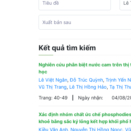
Kết quả tìm kiếm
Nghiên cứu phân biệt nước cam trên thị 
học
Lê Việt Ngân
,
Đỗ Trúc Quỳnh
,
Trịnh Yến N
Vũ Thị Trang
,
Lê Thị Hồng Hảo
,
Tạ Thị Th
Trang: 40-49
|
Ngày nhận:
04/08/
Xác định nhóm chất ức chế phosphodies
khoẻ bằng sắc ký lỏng kết hợp khối phổ
Kiều Vân Anh
,
Nguyễn Thị Hồng Ngọc
,
Vũ