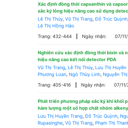
Xác định đồng thời capsanthin và caps
sắc ký lỏng hiệu năng cao sử dụng dete
Lê Thị Thúy
,
Vũ Thị Trang
,
Đỗ Trúc Quỳnh
Lê Thị Hồng Hảo
Trang: 432-444
|
Ngày nhận:
07/11
Nghiên cứu xác định đồng thời bixin và 
hiệu năng cao kết nối detector PDA
Vũ Thị Trang
,
Lê Thị Thúy
,
Lưu Thị Huyền
Phương Loan
,
Ngô Thùy Linh
,
Nguyễn Thị
Trang: 405-416
|
Ngày nhận:
07/11
Phát triển phương pháp sắc ký khí khối
hàm lượng một số hợp chất nhóm alkenyl
Lưu Thị Huyền Trang
,
Đỗ Trúc Quỳnh
,
Ngu
Rupasinghe
,
Vũ Thị Trang
,
Phạm Thị Than