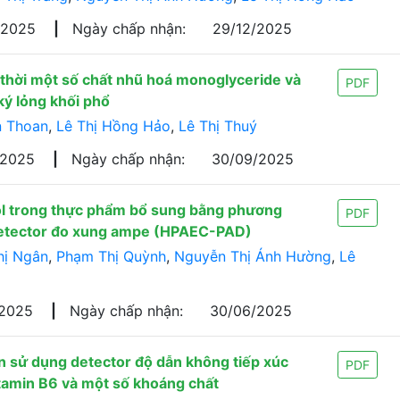
/2025
|
Ngày chấp nhận:
29/12/2025
thời một số chất nhũ hoá monoglyceride và
PDF
ký lỏng khối phổ
n Thoan
,
Lê Thị Hồng Hảo
,
Lê Thị Thuý
/2025
|
Ngày chấp nhận:
30/09/2025
ol trong thực phẩm bổ sung bằng phương
PDF
 detector đo xung ampe (HPAEC-PAD)
hị Ngân
,
Phạm Thị Quỳnh
,
Nguyễn Thị Ánh Hường
,
Lê
/2025
|
Ngày chấp nhận:
30/06/2025
 sử dụng detector độ dẫn không tiếp xúc
PDF
tamin B6 và một số khoáng chất