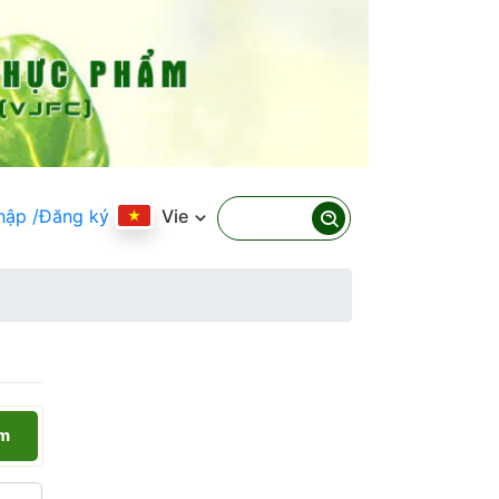
hập
/Đăng ký
Vie
ếm