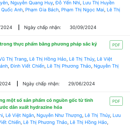
uyên
,
Nguyễn Quang Huy
,
Đỗ Yến Nhi
,
Lưu Thị Huyền
 Quốc Anh
,
Phạm Gia Bách
,
Phạm Thị Ngọc Mai
,
Lê Thị
/2024
|
Ngày chấp nhận:
30/09/2024
 trong thực phẩm bằng phương pháp sắc ký
PDF
Vũ Thị Trang
,
Lê Thị Hồng Hảo
,
Lê Thị Thúy
,
Lê Việt
ánh
,
Đinh Viết Chiến
,
Lê Thị Phương Thảo
,
Nguyễn Thị
/2024
|
Ngày chấp nhận:
29/06/2024
rong một số sản phẩm có nguồn gốc từ tinh
PDF
ước dẫn xuất hydrazine hóa
hi
,
Lê Việt Ngân
,
Nguyễn Như Thượng
,
Lê Thị Thúy
,
Lưu
Viết Chiến
,
Lê Thị Phương Thảo
,
Lê Thị Hồng Hảo
,