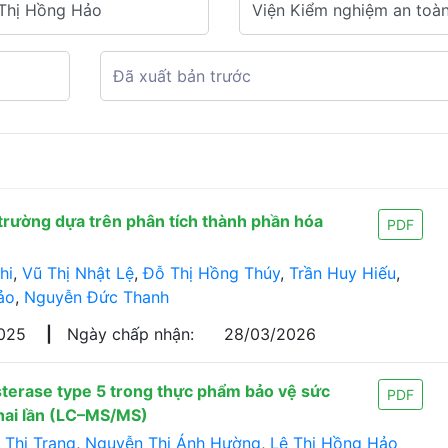
trường dựa trên phân tích thành phần hóa
PDF
hi
,
Vũ Thị Nhật Lệ
,
Đỗ Thị Hồng Thúy
,
Trần Huy Hiếu
,
ảo
,
Nguyễn Đức Thanh
2025
|
Ngày chấp nhận:
28/03/2026
terase type 5 trong thực phẩm bảo vệ sức
PDF
 hai lần (LC–MS/MS)
 Thị Trang
,
Nguyễn Thị Ánh Hường
,
Lê Thị Hồng Hảo