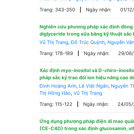
Trang: 343-350
|
Ngày nhận:
01/12
Nghiên cứu phương pháp xác định đồng 
diglyceride trong sữa bằng kỹ thuật sắc 
Vũ Thị Trang
,
Đỗ Trúc Quỳnh
,
Nguyễn Vă
Trang: 178-189
|
Ngày nhận:
29/06
Xác định
myo
-inositol và D-
chiro
-inosit
pháp sắc ký trao đổi ion hiệu năng cao
Đinh Hoàng Anh
,
Lê Việt Ngân
,
Nguyễn T
Thị Hồng Hảo
,
Vũ Thị Trang
Trang: 115-122
|
Ngày nhận:
24/05
Ứng dụng phương pháp điện di mao quản
(CE-C4D) trong xác định glucosamin, vi