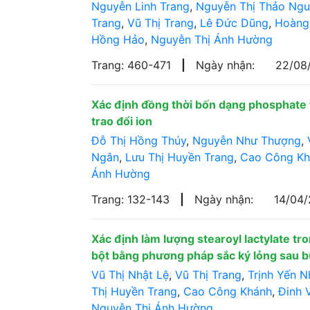
Nguyễn Linh Trang
,
Nguyễn Thị Thảo Ng
Trang
,
Vũ Thị Trang
,
Lê Đức Dũng
,
Hoàng
Hồng Hảo
,
Nguyễn Thị Ánh Hường
Trang: 460-471
|
Ngày nhận:
22/08
Xác định đồng thời bốn dạng phosphate
trao đổi ion
Đỗ Thị Hồng Thúy
,
Nguyễn Như Thượng
,
Ngân
,
Lưu Thị Huyền Trang
,
Cao Công Kh
Ánh Hường
Trang: 132-143
|
Ngày nhận:
14/04
Xác định làm lượng stearoyl lactylate t
bột bằng phương pháp sắc ký lỏng sau b
Vũ Thị Nhật Lệ
,
Vũ Thị Trang
,
Trịnh Yến N
Thị Huyền Trang
,
Cao Công Khánh
,
Đinh 
Nguyễn Thị Ánh Hường