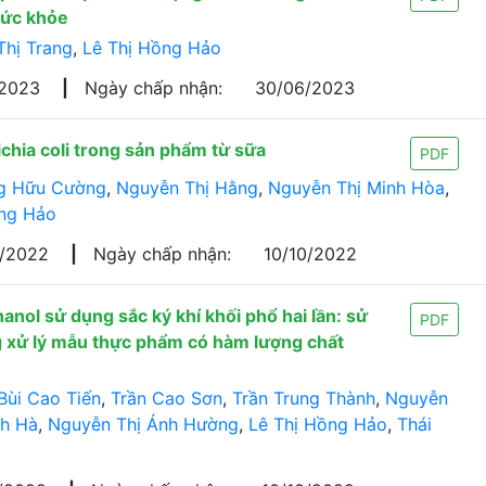
sức khỏe
Thị Trang
,
Lê Thị Hồng Hảo
/2023
|
Ngày chấp nhận:
30/06/2023
hia coli trong sản phẩm từ sữa
PDF
g Hữu Cường
,
Nguyễn Thị Hằng
,
Nguyễn Thị Minh Hòa
,
ồng Hảo
9/2022
|
Ngày chấp nhận:
10/10/2022
anol sử dụng sắc ký khí khối phổ hai lần: sử
PDF
ng xử lý mẫu thực phẩm có hàm lượng chất
Bùi Cao Tiến
,
Trần Cao Sơn
,
Trần Trung Thành
,
Nguyễn
nh Hà
,
Nguyễn Thị Ánh Hường
,
Lê Thị Hồng Hảo
,
Thái