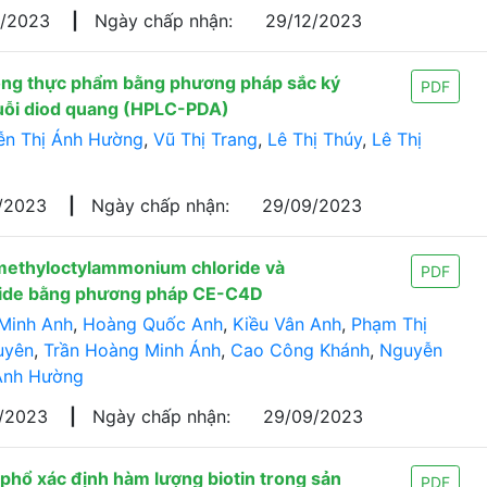
9/2023
|
Ngày chấp nhận:
29/12/2023
trong thực phẩm bằng phương pháp sắc ký
PDF
huỗi diod quang (HPLC-PDA)
n Thị Ánh Hường
,
Vũ Thị Trang
,
Lê Thị Thúy
,
Lê Thị
/2023
|
Ngày chấp nhận:
29/09/2023
imethyloctylammonium chloride và
PDF
ide bằng phương pháp CE-C4D
 Minh Anh
,
Hoàng Quốc Anh
,
Kiều Vân Anh
,
Phạm Thị
uyên
,
Trần Hoàng Minh Ánh
,
Cao Công Khánh
,
Nguyễn
Ánh Hường
4/2023
|
Ngày chấp nhận:
29/09/2023
 phổ xác định hàm lượng biotin trong sản
PDF