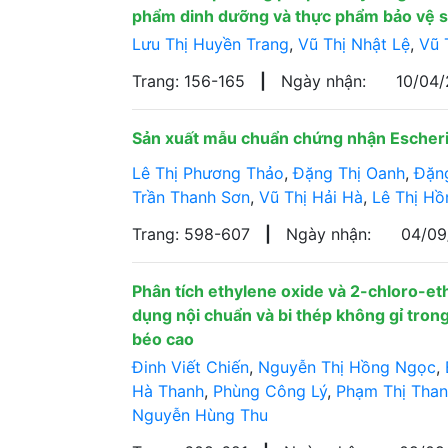
phẩm dinh dưỡng và thực phẩm bảo vệ 
Lưu Thị Huyền Trang
,
Vũ Thị Nhật Lệ
,
Vũ 
Trang: 156-165
|
Ngày nhận:
10/04
Sản xuất mẫu chuẩn chứng nhận Escheric
Lê Thị Phương Thảo
,
Đặng Thị Oanh
,
Đặn
Trần Thanh Sơn
,
Vũ Thị Hải Hà
,
Lê Thị H
Trang: 598-607
|
Ngày nhận:
04/0
Phân tích ethylene oxide và 2-chloro-eth
dụng nội chuẩn và bi thép không gỉ tro
béo cao
Đinh Viết Chiến
,
Nguyễn Thị Hồng Ngọc
,
Hà Thanh
,
Phùng Công Lý
,
Phạm Thị Tha
Nguyễn Hùng Thu