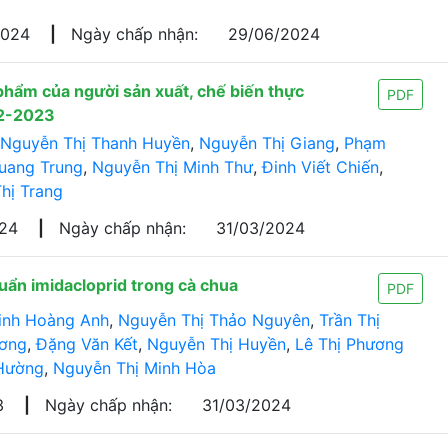
2024
|
Ngày chấp nhận:
29/06/2024
phẩm của người sản xuất, chế biến thực
PDF
22-2023
Nguyễn Thị Thanh Huyền
,
Nguyễn Thị Giang
,
Phạm
uang Trung
,
Nguyễn Thị Minh Thư
,
Đinh Viết Chiến
,
hị Trang
024
|
Ngày chấp nhận:
31/03/2024
uẩn imidacloprid trong cà chua
PDF
inh Hoàng Anh
,
Nguyễn Thị Thảo Nguyên
,
Trần Thị
ương
,
Đặng Văn Kết
,
Nguyễn Thị Huyền
,
Lê Thị Phương
Hường
,
Nguyễn Thị Minh Hòa
3
|
Ngày chấp nhận:
31/03/2024