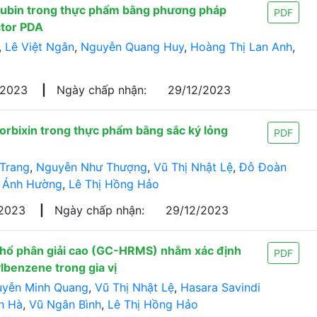
orubin trong thực phẩm bằng phương pháp
PDF
ctor PDA
,
Lê Việt Ngân
,
Nguyễn Quang Huy
,
Hoàng Thị Lan Anh
,
/2023
|
Ngày chấp nhận:
29/12/2023
norbixin trong thực phẩm bằng sắc ký lỏng
PDF
 Trang
,
Nguyễn Như Thượng
,
Vũ Thị Nhật Lệ
,
Đỗ Đoàn
 Ánh Hường
,
Lê Thị Hồng Hảo
/2023
|
Ngày chấp nhận:
29/12/2023
 phổ phân giải cao (GC-HRMS) nhằm xác định
PDF
benzene trong gia vị
yễn Minh Quang
,
Vũ Thị Nhật Lệ
,
Hasara Savindi
h Hà
,
Vũ Ngân Bình
,
Lê Thị Hồng Hảo