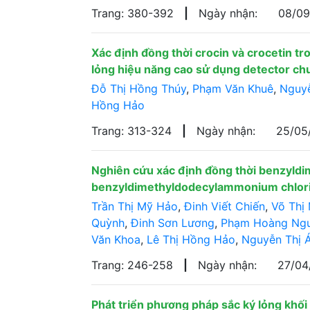
Trang: 380-392
|
Ngày nhận:
08/0
Xác định đồng thời crocin và crocetin 
lỏng hiệu năng cao sử dụng detector c
Đỗ Thị Hồng Thúy
,
Phạm Văn Khuê
,
Nguyễ
Hồng Hảo
Trang: 313-324
|
Ngày nhận:
25/05
Nghiên cứu xác định đồng thời benzyld
benzyldimethyldodecylammonium chlor
Trần Thị Mỹ Hảo
,
Đinh Viết Chiến
,
Võ Thị
Quỳnh
,
Đinh Sơn Lương
,
Phạm Hoàng Ng
Văn Khoa
,
Lê Thị Hồng Hảo
,
Nguyễn Thị 
Trang: 246-258
|
Ngày nhận:
27/0
Phát triển phương pháp sắc ký lỏng khối