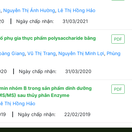
g
,
Nguyễn Thị Ánh Hường
,
Lê Thị Hồng Hảo
020
|
Ngày chấp nhận:
31/03/2021
ố phụ gia thực phẩm polysaccharide bằng
PDF
oàng Giang
,
Vũ Thị Trang
,
Nguyễn Thị Minh Lợi
,
Phùng
020
|
Ngày chấp nhận:
31/03/2020
tamin nhóm B trong sản phẩm dinh dưỡng
PDF
C-MS/MS) sau thủy phân Enzyme
Lê Thị Hồng Hảo
019
|
Ngày chấp nhận:
22/02/2019