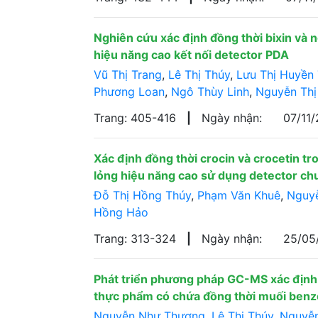
Nghiên cứu xác định đồng thời bixin và 
hiệu năng cao kết nối detector PDA
Vũ Thị Trang
,
Lê Thị Thúy
,
Lưu Thị Huyền
Phương Loan
,
Ngô Thùy Linh
,
Nguyễn Thị
Trang: 405-416
|
Ngày nhận:
07/11
Xác định đồng thời crocin và crocetin 
lỏng hiệu năng cao sử dụng detector c
Đỗ Thị Hồng Thúy
,
Phạm Văn Khuê
,
Nguyễ
Hồng Hảo
Trang: 313-324
|
Ngày nhận:
25/05
Phát triển phương pháp GC-MS xác địn
thực phẩm có chứa đồng thời muối benzo
Nguyễn Như Thượng
,
Lê Thị Thúy
,
Nguyễn