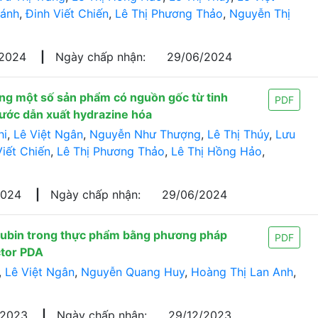
ánh
,
Đinh Viết Chiến
,
Lê Thị Phương Thảo
,
Nguyễn Thị
/2024
|
Ngày chấp nhận:
29/06/2024
rong một số sản phẩm có nguồn gốc từ tinh
PDF
ước dẫn xuất hydrazine hóa
hi
,
Lê Việt Ngân
,
Nguyễn Như Thượng
,
Lê Thị Thúy
,
Lưu
Viết Chiến
,
Lê Thị Phương Thảo
,
Lê Thị Hồng Hảo
,
2024
|
Ngày chấp nhận:
29/06/2024
orubin trong thực phẩm bằng phương pháp
PDF
ctor PDA
,
Lê Việt Ngân
,
Nguyễn Quang Huy
,
Hoàng Thị Lan Anh
,
/2023
|
Ngày chấp nhận:
29/12/2023