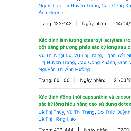
Ngân
,
Lưu Thị Huyền Trang
,
Cao Công Kh
Ánh Hường
Trang: 132-143
|
Ngày nhận:
14/04
Xác định làm lượng stearoyl lactylate t
bột bằng phương pháp sắc ký lỏng sau b
Vũ Thị Nhật Lệ
,
Vũ Thị Trang
,
Trịnh Yến N
Thị Huyền Trang
,
Cao Công Khánh
,
Đinh 
Nguyễn Thị Ánh Hường
Trang: 89-100
|
Ngày nhận:
21/03/
Xác định đồng thời capsanthin và caps
sắc ký lỏng hiệu năng cao sử dụng dete
Lê Thị Thúy
,
Vũ Thị Trang
,
Đỗ Trúc Quỳnh
Lê Thị Hồng Hảo
Trang: 432-444
|
Ngày nhận:
07/11