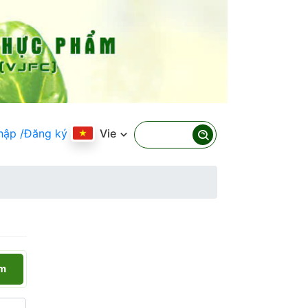
hập
/Đăng ký
Vie
ếm