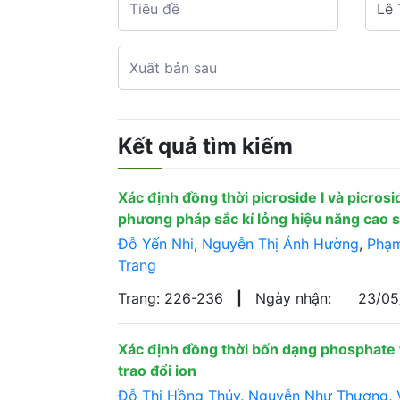
Kết quả tìm kiếm
Xác định đồng thời picroside I và picros
phương pháp sắc kí lỏng hiệu năng cao 
Đỗ Yến Nhi
,
Nguyễn Thị Ánh Hường
,
Phạm
Trang
Trang: 226-236
|
Ngày nhận:
23/0
Xác định đồng thời bốn dạng phosphate
trao đổi ion
Đỗ Thị Hồng Thúy
,
Nguyễn Như Thượng
,