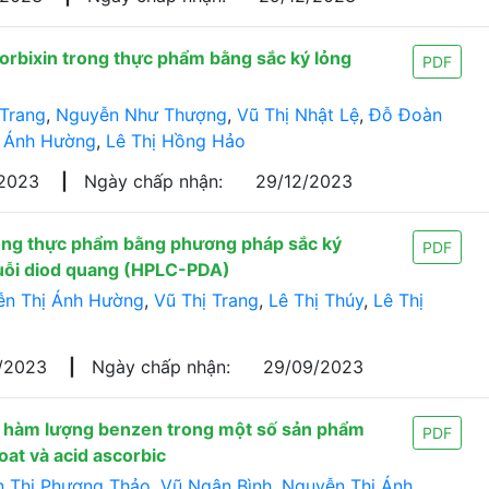
norbixin trong thực phẩm bằng sắc ký lỏng
PDF
 Trang
,
Nguyễn Như Thượng
,
Vũ Thị Nhật Lệ
,
Đỗ Đoàn
 Ánh Hường
,
Lê Thị Hồng Hảo
/2023
|
Ngày chấp nhận:
29/12/2023
trong thực phẩm bằng phương pháp sắc ký
PDF
huỗi diod quang (HPLC-PDA)
n Thị Ánh Hường
,
Vũ Thị Trang
,
Lê Thị Thúy
,
Lê Thị
/2023
|
Ngày chấp nhận:
29/09/2023
h hàm lượng benzen trong một số sản phẩm
PDF
at và acid ascorbic
 Thị Phương Thảo
,
Vũ Ngân Bình
,
Nguyễn Thị Ánh