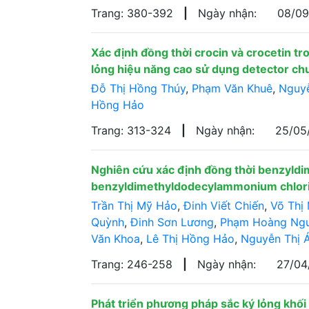
Trang: 380-392
|
Ngày nhận:
08/0
Xác định đồng thời crocin và crocetin 
lỏng hiệu năng cao sử dụng detector c
Đỗ Thị Hồng Thúy
,
Phạm Văn Khuê
,
Nguyễ
Hồng Hảo
Trang: 313-324
|
Ngày nhận:
25/05
Nghiên cứu xác định đồng thời benzyld
benzyldimethyldodecylammonium chlor
Trần Thị Mỹ Hảo
,
Đinh Viết Chiến
,
Võ Thị
Quỳnh
,
Đinh Sơn Lương
,
Phạm Hoàng Ng
Văn Khoa
,
Lê Thị Hồng Hảo
,
Nguyễn Thị 
Trang: 246-258
|
Ngày nhận:
27/0
Phát triển phương pháp sắc ký lỏng khối