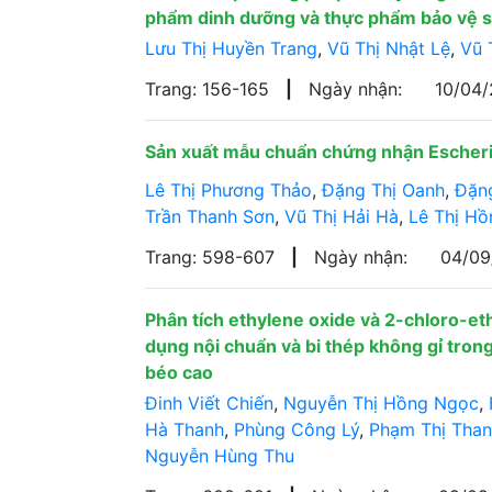
phẩm dinh dưỡng và thực phẩm bảo vệ 
Lưu Thị Huyền Trang
,
Vũ Thị Nhật Lệ
,
Vũ 
Trang: 156-165
|
Ngày nhận:
10/04
Sản xuất mẫu chuẩn chứng nhận Escheric
Lê Thị Phương Thảo
,
Đặng Thị Oanh
,
Đặn
Trần Thanh Sơn
,
Vũ Thị Hải Hà
,
Lê Thị H
Trang: 598-607
|
Ngày nhận:
04/0
Phân tích ethylene oxide và 2-chloro-eth
dụng nội chuẩn và bi thép không gỉ tro
béo cao
Đinh Viết Chiến
,
Nguyễn Thị Hồng Ngọc
,
Hà Thanh
,
Phùng Công Lý
,
Phạm Thị Tha
Nguyễn Hùng Thu