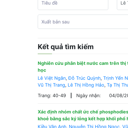
Kết quả tìm kiếm
Nghiên cứu phân biệt nước cam trên thị 
học
Lê Việt Ngân
,
Đỗ Trúc Quỳnh
,
Trịnh Yến N
Vũ Thị Trang
,
Lê Thị Hồng Hảo
,
Tạ Thị Th
Trang: 40-49
|
Ngày nhận:
04/08/
Xác định nhóm chất ức chế phosphodies
khoẻ bằng sắc ký lỏng kết hợp khối phổ
Kiều Vân Anh
,
Nguyễn Thị Hồng Ngọc
,
Vũ