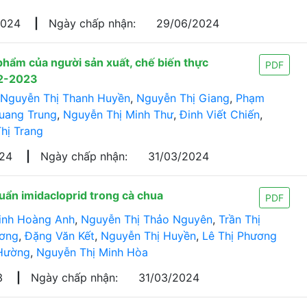
2024
|
Ngày chấp nhận:
29/06/2024
phẩm của người sản xuất, chế biến thực
PDF
22-2023
Nguyễn Thị Thanh Huyền
,
Nguyễn Thị Giang
,
Phạm
uang Trung
,
Nguyễn Thị Minh Thư
,
Đinh Viết Chiến
,
hị Trang
024
|
Ngày chấp nhận:
31/03/2024
uẩn imidacloprid trong cà chua
PDF
inh Hoàng Anh
,
Nguyễn Thị Thảo Nguyên
,
Trần Thị
ương
,
Đặng Văn Kết
,
Nguyễn Thị Huyền
,
Lê Thị Phương
Hường
,
Nguyễn Thị Minh Hòa
3
|
Ngày chấp nhận:
31/03/2024