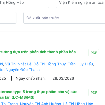
trường dựa trên phân tích thành phần hóa
PDF
hi
,
Vũ Thị Nhật Lệ
,
Đỗ Thị Hồng Thúy
,
Trần Huy Hiếu
,
ảo
,
Nguyễn Đức Thanh
2025
|
Ngày chấp nhận:
28/03/2026
terase type 5 trong thực phẩm bảo vệ sức
PDF
 hai lần (LC–MS/MS)
 Thị Trang
,
Nguyễn Thị Ánh Hường
,
Lê Thị Hồng Hảo