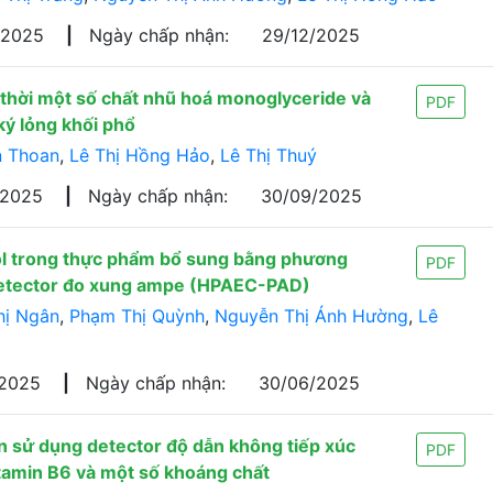
/2025
|
Ngày chấp nhận:
29/12/2025
thời một số chất nhũ hoá monoglyceride và
PDF
ký lỏng khối phổ
n Thoan
,
Lê Thị Hồng Hảo
,
Lê Thị Thuý
/2025
|
Ngày chấp nhận:
30/09/2025
ol trong thực phẩm bổ sung bằng phương
PDF
 detector đo xung ampe (HPAEC-PAD)
hị Ngân
,
Phạm Thị Quỳnh
,
Nguyễn Thị Ánh Hường
,
Lê
/2025
|
Ngày chấp nhận:
30/06/2025
 sử dụng detector độ dẫn không tiếp xúc
PDF
tamin B6 và một số khoáng chất