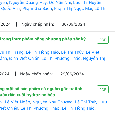
uyên
,
Nguyễn Quang Huy
,
Đỗ Yến Nhi
,
Lưu Thị Huyền
 Quốc Anh
,
Phạm Gia Bách
,
Phạm Thị Ngọc Mai
,
Lê Thị
/2024
|
Ngày chấp nhận:
30/09/2024
 trong thực phẩm bằng phương pháp sắc ký
PDF
Vũ Thị Trang
,
Lê Thị Hồng Hảo
,
Lê Thị Thúy
,
Lê Việt
ánh
,
Đinh Viết Chiến
,
Lê Thị Phương Thảo
,
Nguyễn Thị
/2024
|
Ngày chấp nhận:
29/06/2024
rong một số sản phẩm có nguồn gốc từ tinh
PDF
ước dẫn xuất hydrazine hóa
hi
,
Lê Việt Ngân
,
Nguyễn Như Thượng
,
Lê Thị Thúy
,
Lưu
Viết Chiến
,
Lê Thị Phương Thảo
,
Lê Thị Hồng Hảo
,