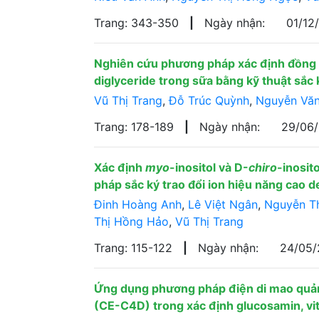
Trang: 343-350
|
Ngày nhận:
01/12
Nghiên cứu phương pháp xác định đồng 
diglyceride trong sữa bằng kỹ thuật sắc 
Vũ Thị Trang
,
Đỗ Trúc Quỳnh
,
Nguyễn Vă
Trang: 178-189
|
Ngày nhận:
29/06
Xác định
myo
-inositol và D-
chiro
-inosit
pháp sắc ký trao đổi ion hiệu năng cao
Đinh Hoàng Anh
,
Lê Việt Ngân
,
Nguyễn T
Thị Hồng Hảo
,
Vũ Thị Trang
Trang: 115-122
|
Ngày nhận:
24/05
Ứng dụng phương pháp điện di mao quản
(CE-C4D) trong xác định glucosamin, vi