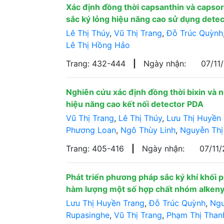
Xác định đồng thời capsanthin và caps
sắc ký lỏng hiệu năng cao sử dụng dete
Lê Thị Thúy
,
Vũ Thị Trang
,
Đỗ Trúc Quỳnh
Lê Thị Hồng Hảo
Trang: 432-444
|
Ngày nhận:
07/11
Nghiên cứu xác định đồng thời bixin và 
hiệu năng cao kết nối detector PDA
Vũ Thị Trang
,
Lê Thị Thúy
,
Lưu Thị Huyền
Phương Loan
,
Ngô Thùy Linh
,
Nguyễn Thị
Trang: 405-416
|
Ngày nhận:
07/11
Phát triển phương pháp sắc ký khí khối
hàm lượng một số hợp chất nhóm alkenyl
Lưu Thị Huyền Trang
,
Đỗ Trúc Quỳnh
,
Ngu
Rupasinghe
,
Vũ Thị Trang
,
Phạm Thị Than