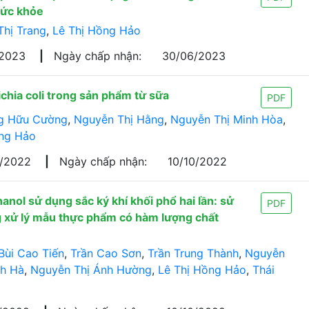
sức khỏe
Thị Trang
,
Lê Thị Hồng Hảo
/2023
|
Ngày chấp nhận:
30/06/2023
hia coli trong sản phẩm từ sữa
PDF
g Hữu Cường
,
Nguyễn Thị Hằng
,
Nguyễn Thị Minh Hòa
,
ồng Hảo
9/2022
|
Ngày chấp nhận:
10/10/2022
anol sử dụng sắc ký khí khối phổ hai lần: sử
PDF
ng xử lý mẫu thực phẩm có hàm lượng chất
Bùi Cao Tiến
,
Trần Cao Sơn
,
Trần Trung Thành
,
Nguyễn
nh Hà
,
Nguyễn Thị Ánh Hường
,
Lê Thị Hồng Hảo
,
Thái