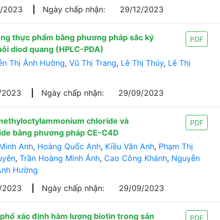
9/2023
|
Ngày chấp nhận:
29/12/2023
trong thực phẩm bằng phương pháp sắc ký
PDF
huỗi diod quang (HPLC-PDA)
n Thị Ánh Hường
,
Vũ Thị Trang
,
Lê Thị Thúy
,
Lê Thị
/2023
|
Ngày chấp nhận:
29/09/2023
imethyloctylammonium chloride và
PDF
ide bằng phương pháp CE-C4D
 Minh Anh
,
Hoàng Quốc Anh
,
Kiều Vân Anh
,
Phạm Thị
uyên
,
Trần Hoàng Minh Ánh
,
Cao Công Khánh
,
Nguyễn
Ánh Hường
4/2023
|
Ngày chấp nhận:
29/09/2023
 phổ xác định hàm lượng biotin trong sản
PDF