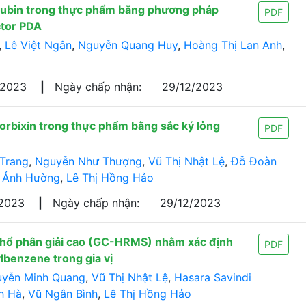
orubin trong thực phẩm bằng phương pháp
PDF
ctor PDA
,
Lê Việt Ngân
,
Nguyễn Quang Huy
,
Hoàng Thị Lan Anh
,
/2023
|
Ngày chấp nhận:
29/12/2023
norbixin trong thực phẩm bằng sắc ký lỏng
PDF
 Trang
,
Nguyễn Như Thượng
,
Vũ Thị Nhật Lệ
,
Đỗ Đoàn
 Ánh Hường
,
Lê Thị Hồng Hảo
/2023
|
Ngày chấp nhận:
29/12/2023
 phổ phân giải cao (GC-HRMS) nhằm xác định
PDF
benzene trong gia vị
yễn Minh Quang
,
Vũ Thị Nhật Lệ
,
Hasara Savindi
h Hà
,
Vũ Ngân Bình
,
Lê Thị Hồng Hảo