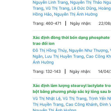
Nguyễn Linh Trang
,
Nguyễn Thị Thảo Ng
Trang
,
Vũ Thị Trang
,
Lê Đức Dũng
,
Hoàng
Hồng Hảo
,
Nguyễn Thị Ánh Hường
Trang: 460-471
|
Ngày nhận:
22/08
Xác định đồng thời bốn dạng phosphate
trao đổi ion
Đỗ Thị Hồng Thúy
,
Nguyễn Như Thượng
,
Ngân
,
Lưu Thị Huyền Trang
,
Cao Công Kh
Ánh Hường
Trang: 132-143
|
Ngày nhận:
14/04
Xác định làm lượng stearoyl lactylate t
bột bằng phương pháp sắc ký lỏng sau b
Vũ Thị Nhật Lệ
,
Vũ Thị Trang
,
Trịnh Yến N
Thị Huyền Trang
,
Cao Công Khánh
,
Đinh 
Nguyễn Thị Ánh Hường