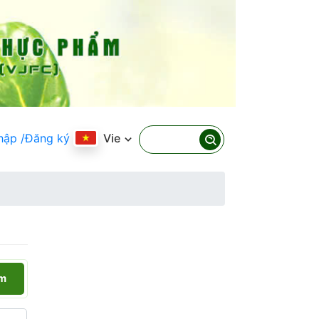
hập
/Đăng ký
Vie
ếm