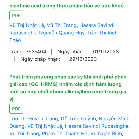
nicotinic acid trong thực phẩm bảo vệ sức khoẻ
PDF
Vũ Thị Nhật Lệ
,
Vũ Thị Trang
,
Hasara Savindi
Rupasinghe
,
Nguyễn Quang Huy
,
Trần Thị Bích
Thảo
Trang: 393-404
|
Ngày nhận:
01/11/2023
|
Ngày chấp nhận:
29/12/2023
Phát triển phương pháp sắc ký khí khối phổ phân
giải cao (GC-HRMS) nhằm xác định hàm lượng
một số hợp chất nhóm alkenylbenzene trong gia
vị
PDF
Lưu Thị Huyền Trang
,
Đỗ Trúc Quỳnh
,
Nguyễn Minh
Quang
,
Vũ Thị Nhật Lệ
,
Hasara Savindi Rupasinghe
,
Vũ Thị Trang
,
Phạm Thị Thanh Hà
,
Vũ Ngân Bình
,