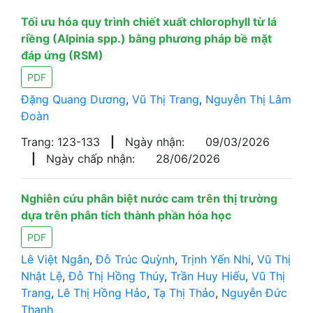
Tối ưu hóa quy trình chiết xuất chlorophyll từ lá
riềng (Alpinia spp.) bằng phương pháp bề mặt
đáp ứng (RSM)
PDF
Đặng Quang Dương
,
Vũ Thị Trang
,
Nguyễn Thị Lâm
Đoàn
Trang: 123-133
|
Ngày nhận:
09/03/2026
|
Ngày chấp nhận:
28/06/2026
Nghiên cứu phân biệt nước cam trên thị trường
dựa trên phân tích thành phần hóa học
PDF
Lê Việt Ngân
,
Đỗ Trúc Quỳnh
,
Trịnh Yến Nhi
,
Vũ Thị
Nhật Lệ
,
Đỗ Thị Hồng Thúy
,
Trần Huy Hiếu
,
Vũ Thị
Trang
,
Lê Thị Hồng Hảo
,
Tạ Thị Thảo
,
Nguyễn Đức
Thanh