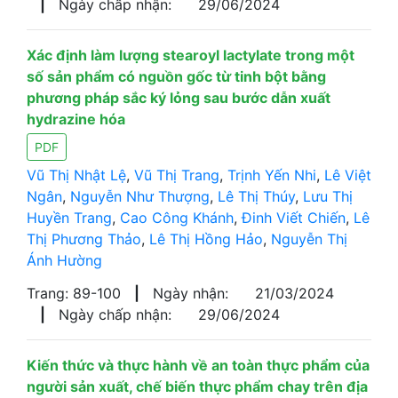
|
Ngày chấp nhận:
29/06/2024
Xác định làm lượng stearoyl lactylate trong một
số sản phẩm có nguồn gốc từ tinh bột bằng
phương pháp sắc ký lỏng sau bước dẫn xuất
hydrazine hóa
PDF
Vũ Thị Nhật Lệ
,
Vũ Thị Trang
,
Trịnh Yến Nhi
,
Lê Việt
Ngân
,
Nguyễn Như Thượng
,
Lê Thị Thúy
,
Lưu Thị
Huyền Trang
,
Cao Công Khánh
,
Đinh Viết Chiến
,
Lê
Thị Phương Thảo
,
Lê Thị Hồng Hảo
,
Nguyễn Thị
Ánh Hường
Trang: 89-100
|
Ngày nhận:
21/03/2024
|
Ngày chấp nhận:
29/06/2024
Kiến thức và thực hành về an toàn thực phẩm của
người sản xuất, chế biến thực phẩm chay trên địa