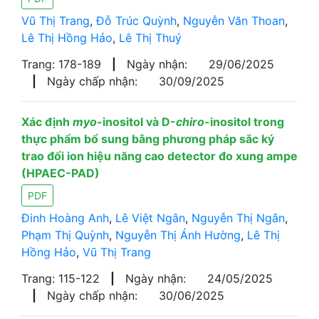
Vũ Thị Trang
,
Đỗ Trúc Quỳnh
,
Nguyễn Văn Thoan
,
Lê Thị Hồng Hảo
,
Lê Thị Thuý
Trang: 178-189
|
Ngày nhận:
29/06/2025
|
Ngày chấp nhận:
30/09/2025
Xác định
myo
-inositol và D-
chiro
-inositol trong
thực phẩm bổ sung bằng phương pháp sắc ký
trao đổi ion hiệu năng cao detector đo xung ampe
(HPAEC-PAD)
PDF
Đinh Hoàng Anh
,
Lê Việt Ngân
,
Nguyễn Thị Ngân
,
Phạm Thị Quỳnh
,
Nguyễn Thị Ánh Hường
,
Lê Thị
Hồng Hảo
,
Vũ Thị Trang
Trang: 115-122
|
Ngày nhận:
24/05/2025
|
Ngày chấp nhận:
30/06/2025