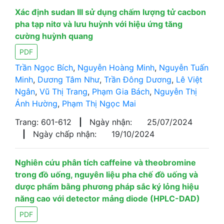
Xác định sudan III sử dụng chấm lượng tử cacbon
pha tạp nitơ và lưu huỳnh với hiệu ứng tăng
cường huỳnh quang
PDF
Trần Ngọc Bích
,
Nguyễn Hoàng Minh
,
Nguyễn Tuấn
Minh
,
Dương Tâm Như
,
Trần Đông Dương
,
Lê Việt
Ngân
,
Vũ Thị Trang
,
Phạm Gia Bách
,
Nguyễn Thị
Ánh Hường
,
Phạm Thị Ngọc Mai
Trang: 601-612
|
Ngày nhận:
25/07/2024
|
Ngày chấp nhận:
19/10/2024
Nghiên cứu phân tích caffeine và theobromine
trong đồ uống, nguyên liệu pha chế đồ uống và
dược phẩm bằng phương pháp sắc ký lỏng hiệu
năng cao với detector mảng diode (HPLC-DAD)
PDF