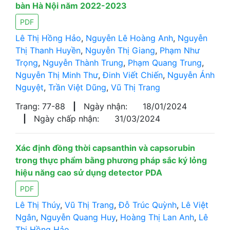
bàn Hà Nội năm 2022-2023
PDF
Lê Thị Hồng Hảo
,
Nguyễn Lê Hoàng Anh
,
Nguyễn
Thị Thanh Huyền
,
Nguyễn Thị Giang
,
Phạm Như
Trọng
,
Nguyễn Thành Trung
,
Phạm Quang Trung
,
Nguyễn Thị Minh Thư
,
Đinh Viết Chiến
,
Nguyễn Ánh
Nguyệt
,
Trần Việt Dũng
,
Vũ Thị Trang
Trang: 77-88
|
Ngày nhận:
18/01/2024
|
Ngày chấp nhận:
31/03/2024
Xác định đồng thời capsanthin và capsorubin
trong thực phẩm bằng phương pháp sắc ký lỏng
hiệu năng cao sử dụng detector PDA
PDF
Lê Thị Thúy
,
Vũ Thị Trang
,
Đỗ Trúc Quỳnh
,
Lê Việt
Ngân
,
Nguyễn Quang Huy
,
Hoàng Thị Lan Anh
,
Lê
Thị Hồng Hảo