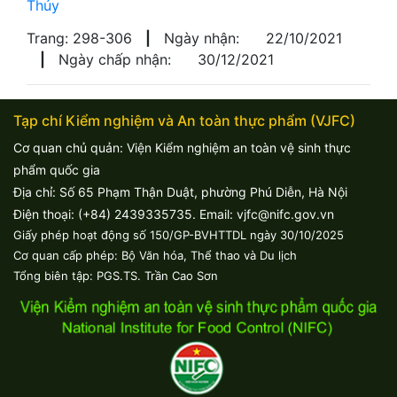
Thúy
Trang: 298-306
|
Ngày nhận:
22/10/2021
|
Ngày chấp nhận:
30/12/2021
Tạp chí Kiểm nghiệm và An toàn thực phẩm (VJFC)
Cơ quan chủ quản: Viện Kiểm nghiệm an toàn vệ sinh thực
phẩm quốc gia
Địa chỉ: Số 65 Phạm Thận Duật, phường Phú Diễn, Hà Nội
Điện thoại: (+84) 2439335735. Email: vjfc@nifc.gov.vn
Giấy phép hoạt động số 150/GP-BVHTTDL ngày 30/10/2025
Cơ quan cấp phép: Bộ Văn hóa, Thể thao và Du lịch
Tổng biên tập: PGS.TS. Trần Cao Sơn