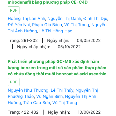
mirodenafil bằng phương pháp CE-C4D
PDF
Hoàng Thị Lan Anh
,
Nguyễn Thị Oanh
,
Đinh Thị Dịu
,
Đỗ Yến Nhi
,
Phạm Gia Bách
,
Vũ Thị Trang
,
Nguyễn
Thị Ánh Hường
,
Lê Thị Hồng Hảo
Trang: 291-302
|
Ngày nhận:
04/05/2022
|
Ngày chấp nhận:
05/10/2022
Phát triển phương pháp GC-MS xác định hàm
lượng benzen trong một số sản phẩm thực phẩm
có chứa đồng thời muối benzoat và acid ascorbic
PDF
Nguyễn Như Thượng
,
Lê Thị Thúy
,
Nguyễn Thị
Phương Thảo
,
Vũ Ngân Bình
,
Nguyễn Thị Ánh
Hường
,
Trần Cao Sơn
,
Vũ Thị Trang
Trang: 422-432
|
Ngày nhận:
10/08/2022