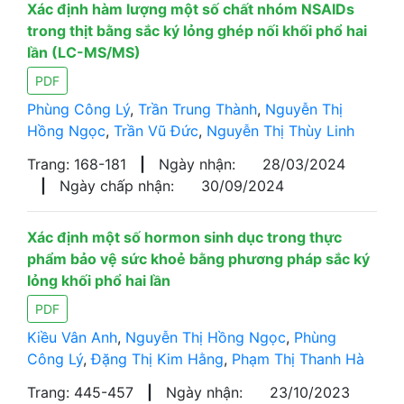
Xác định hàm lượng một số chất nhóm NSAIDs
trong thịt bằng sắc ký lỏng ghép nối khối phổ hai
lần (LC-MS/MS)
PDF
Phùng Công Lý
,
Trần Trung Thành
,
Nguyễn Thị
Hồng Ngọc
,
Trần Vũ Đức
,
Nguyễn Thị Thùy Linh
Trang: 168-181
|
Ngày nhận:
28/03/2024
|
Ngày chấp nhận:
30/09/2024
Xác định một số hormon sinh dục trong thực
phẩm bảo vệ sức khoẻ bằng phương pháp sắc ký
lỏng khối phổ hai lần
PDF
Kiều Vân Anh
,
Nguyễn Thị Hồng Ngọc
,
Phùng
Công Lý
,
Đặng Thị Kim Hằng
,
Phạm Thị Thanh Hà
Trang: 445-457
|
Ngày nhận:
23/10/2023