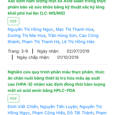
Xác định hàm lượng một số Acid Sialic trong thực
phẩm bảo vệ sức khỏe bằng kỹ thuật sắc ký lỏng
khối phổ hai lần (LC-MS/MS)
PDF
Nguyễn Thị Hồng Ngọc
,
Mạc Thị Thanh Hoa
,
Dương Thị Mai Hoa
,
Trần Hùng Sơn
,
Cao Công
Khánh
,
Phạm Thị Thanh Hà
,
Lê Thị Hồng Hảo
Trang: 3-9
|
Ngày nhận:
02/07/2019
|
Ngày chấp nhận:
01/10/2019
Nghiên cứu quy trình phân mẫu thực phẩm, thức
ăn chăn nuôi bằng thiết bị tro hóa mẫu áp suất
cao (HPA-S) nhằm xác định đồng thời hàm lượng
một số acid amin bằng HPLC-PDA
PDF
Đinh Viết Chiến
,
Nguyễn Tiến Luyện
,
Nguyễn Thị
Hồng Ngọc
,
Phạm Công Hiếu
,
Đỗ Tất Thành
,
Phạm