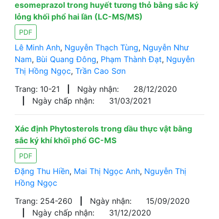
esomeprazol trong huyết tương thỏ bằng sắc ký
lỏng khối phổ hai lần (LC-MS/MS)
PDF
Lê Minh Anh
,
Nguyễn Thạch Tùng
,
Nguyễn Như
Nam
,
Bùi Quang Đông
,
Phạm Thành Đạt
,
Nguyễn
Thị Hồng Ngọc
,
Trần Cao Sơn
Trang: 10-21
|
Ngày nhận:
28/12/2020
|
Ngày chấp nhận:
31/03/2021
Xác định Phytosterols trong dầu thực vật bằng
sắc ký khí khối phổ GC-MS
PDF
Đặng Thu Hiền
,
Mai Thị Ngọc Anh
,
Nguyễn Thị
Hồng Ngọc
Trang: 254-260
|
Ngày nhận:
15/09/2020
|
Ngày chấp nhận:
31/12/2020