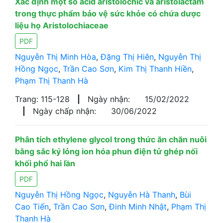
Xác định một số acid aristolochic và aristolactam
trong thực phẩm bảo vệ sức khỏe có chứa dược
liệu họ Aristolochiaceae
PDF
Nguyễn Thị Minh Hòa
,
Đặng Thị Hiên
,
Nguyễn Thị
Hồng Ngọc
,
Trần Cao Sơn
,
Kim Thị Thanh Hiền
,
Phạm Thị Thanh Hà
Trang: 115-128
|
Ngày nhận:
15/02/2022
|
Ngày chấp nhận:
30/06/2022
Phân tích ethylene glycol trong thức ăn chăn nuôi
bằng sắc ký lỏng ion hóa phun điện tử ghép nối
khối phổ hai lần
PDF
Nguyễn Thị Hồng Ngọc
,
Nguyễn Hà Thanh
,
Bùi
Cao Tiến
,
Trần Cao Sơn
,
Đinh Minh Nhật
,
Phạm Thị
Thanh Hà