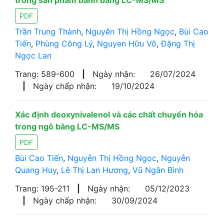
trong sản phẩm bánh bằng LC-MS/MS
PDF
Trần Trung Thành
,
Nguyễn Thị Hồng Ngọc
,
Bùi Cao
Tiến
,
Phùng Công Lý
,
Nguyen Hữu Võ
,
Đặng Thị
Ngọc Lan
Trang: 589-600
|
Ngày nhận:
26/07/2024
|
Ngày chấp nhận:
19/10/2024
Xác định deoxynivalenol và các chất chuyển hóa
trong ngô bằng LC-MS/MS
PDF
Bùi Cao Tiến
,
Nguyễn Thị Hồng Ngọc
,
Nguyễn
Quang Huy
,
Lê Thị Lan Hương
,
Vũ Ngân Bình
Trang: 195-211
|
Ngày nhận:
05/12/2023
|
Ngày chấp nhận:
30/09/2024