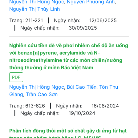
Nguyễn Thị Hồng Ngọc
,
Nguyễn Phương Anh
,
Nguyễn Thị Thùy Linh
Trang: 211-221
|
Ngày nhận:
12/06/2025
|
Ngày chấp nhận:
30/09/2025
Nghiên cứu tiền đề về phơi nhiễm chế độ ăn uống
với benzo[a]pyrene, acrylamide và N-
nitrosodimethylamine từ các món chiên/nướng
thông thường ở miền Bắc Việt Nam
PDF
Nguyễn Thị Hồng Ngọc
,
Bùi Cao Tiến
,
Tôn Thu
Giang
,
Trần Cao Sơn
Trang: 613-626
|
Ngày nhận:
16/08/2024
|
Ngày chấp nhận:
19/10/2024
Phân tích đồng thời một số chất gây dị ứng từ hạt