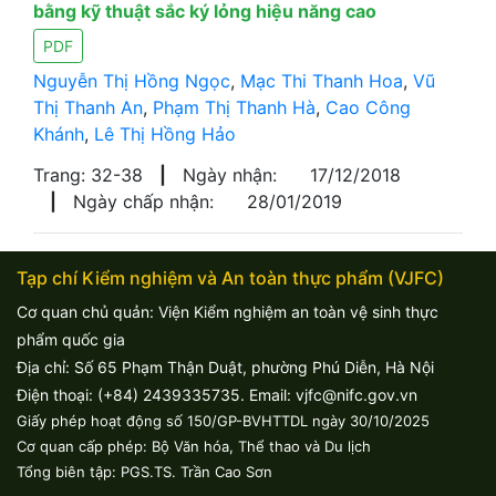
bằng kỹ thuật sắc ký lỏng hiệu năng cao
PDF
Nguyễn Thị Hồng Ngọc
,
Mạc Thi Thanh Hoa
,
Vũ
Thị Thanh An
,
Phạm Thị Thanh Hà
,
Cao Công
Khánh
,
Lê Thị Hồng Hảo
Trang: 32-38
|
Ngày nhận:
17/12/2018
|
Ngày chấp nhận:
28/01/2019
Tạp chí Kiểm nghiệm và An toàn thực phẩm (VJFC)
Cơ quan chủ quản: Viện Kiểm nghiệm an toàn vệ sinh thực
phẩm quốc gia
Địa chỉ: Số 65 Phạm Thận Duật, phường Phú Diễn, Hà Nội
Điện thoại: (+84) 2439335735. Email: vjfc@nifc.gov.vn
Giấy phép hoạt động số 150/GP-BVHTTDL ngày 30/10/2025
Cơ quan cấp phép: Bộ Văn hóa, Thể thao và Du lịch
Tổng biên tập: PGS.TS. Trần Cao Sơn