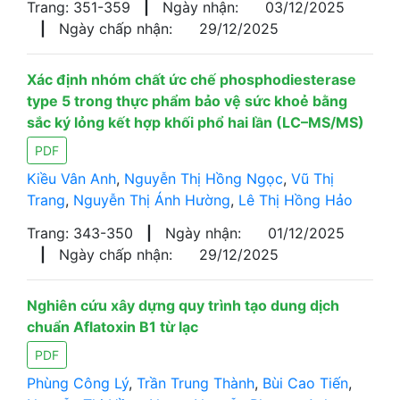
Trang: 351-359
|
Ngày nhận:
03/12/2025
|
Ngày chấp nhận:
29/12/2025
Xác định nhóm chất ức chế phosphodiesterase
type 5 trong thực phẩm bảo vệ sức khoẻ bằng
sắc ký lỏng kết hợp khối phổ hai lần (LC–MS/MS)
PDF
Kiều Vân Anh
,
Nguyễn Thị Hồng Ngọc
,
Vũ Thị
Trang
,
Nguyễn Thị Ánh Hường
,
Lê Thị Hồng Hảo
Trang: 343-350
|
Ngày nhận:
01/12/2025
|
Ngày chấp nhận:
29/12/2025
Nghiên cứu xây dựng quy trình tạo dung dịch
chuẩn Aflatoxin B1 từ lạc
PDF
Phùng Công Lý
,
Trần Trung Thành
,
Bùi Cao Tiến
,