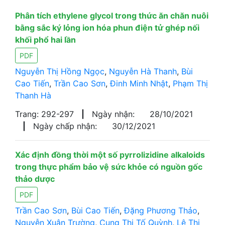
Phân tích ethylene glycol trong thức ăn chăn nuôi
bằng sắc ký lỏng ion hóa phun điện tử ghép nối
khối phổ hai lần
PDF
Nguyễn Thị Hồng Ngọc
,
Nguyễn Hà Thanh
,
Bùi
Cao Tiến
,
Trần Cao Sơn
,
Đinh Minh Nhật
,
Phạm Thị
Thanh Hà
Trang: 292-297
|
Ngày nhận:
28/10/2021
|
Ngày chấp nhận:
30/12/2021
Xác định đồng thời một số pyrrolizidine alkaloids
trong thực phẩm bảo vệ sức khỏe có nguồn gốc
thảo dược
PDF
Trần Cao Sơn
,
Bùi Cao Tiến
,
Đặng Phương Thảo
,
Nguyễn Xuân Trường
,
Cung Thị Tố Quỳnh
,
Lê Thị