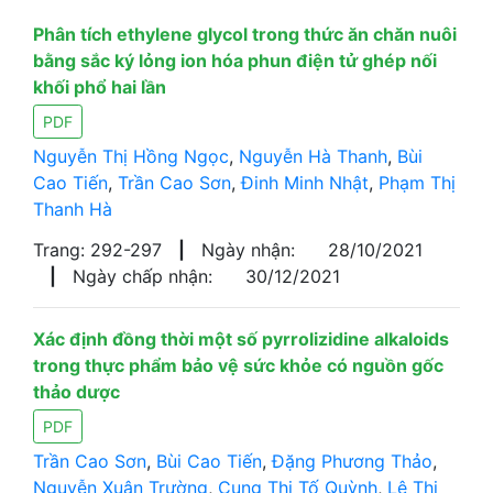
Phân tích ethylene glycol trong thức ăn chăn nuôi
bằng sắc ký lỏng ion hóa phun điện tử ghép nối
khối phổ hai lần
PDF
Nguyễn Thị Hồng Ngọc
,
Nguyễn Hà Thanh
,
Bùi
Cao Tiến
,
Trần Cao Sơn
,
Đinh Minh Nhật
,
Phạm Thị
Thanh Hà
Trang: 292-297
|
Ngày nhận:
28/10/2021
|
Ngày chấp nhận:
30/12/2021
Xác định đồng thời một số pyrrolizidine alkaloids
trong thực phẩm bảo vệ sức khỏe có nguồn gốc
thảo dược
PDF
Trần Cao Sơn
,
Bùi Cao Tiến
,
Đặng Phương Thảo
,
Nguyễn Xuân Trường
,
Cung Thị Tố Quỳnh
,
Lê Thị