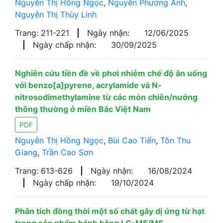
Nguyễn Thị Hồng Ngọc
,
Nguyễn Phương Anh
,
Nguyễn Thị Thùy Linh
Trang: 211-221
|
Ngày nhận:
12/06/2025
|
Ngày chấp nhận:
30/09/2025
Nghiên cứu tiền đề về phơi nhiễm chế độ ăn uống
với benzo[a]pyrene, acrylamide và N-
nitrosodimethylamine từ các món chiên/nướng
thông thường ở miền Bắc Việt Nam
PDF
Nguyễn Thị Hồng Ngọc
,
Bùi Cao Tiến
,
Tôn Thu
Giang
,
Trần Cao Sơn
Trang: 613-626
|
Ngày nhận:
16/08/2024
|
Ngày chấp nhận:
19/10/2024
Phân tích đồng thời một số chất gây dị ứng từ hạt