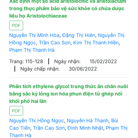
Xác định một số acid aristolochic và aristolactam
trong thực phẩm bảo vệ sức khỏe có chứa dược
liệu họ Aristolochiaceae
PDF
Nguyễn Thị Minh Hòa
,
Đặng Thị Hiên
,
Nguyễn Thị
Hồng Ngọc
,
Trần Cao Sơn
,
Kim Thị Thanh Hiền
,
Phạm Thị Thanh Hà
Trang: 115-128
|
Ngày nhận:
15/02/2022
|
Ngày chấp nhận:
30/06/2022
Phân tích ethylene glycol trong thức ăn chăn nuôi
bằng sắc ký lỏng ion hóa phun điện tử ghép nối
khối phổ hai lần
PDF
Nguyễn Thị Hồng Ngọc
,
Nguyễn Hà Thanh
,
Bùi
Cao Tiến
,
Trần Cao Sơn
,
Đinh Minh Nhật
,
Phạm Thị
Thanh Hà