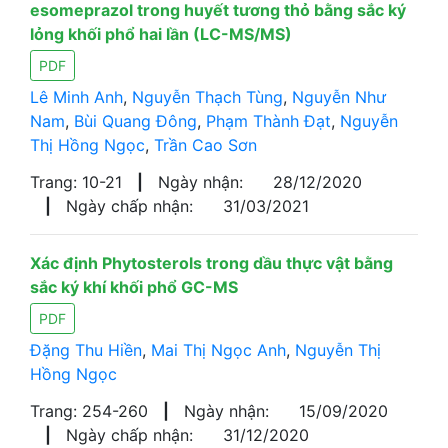
esomeprazol trong huyết tương thỏ bằng sắc ký
lỏng khối phổ hai lần (LC-MS/MS)
PDF
Lê Minh Anh
,
Nguyễn Thạch Tùng
,
Nguyễn Như
Nam
,
Bùi Quang Đông
,
Phạm Thành Đạt
,
Nguyễn
Thị Hồng Ngọc
,
Trần Cao Sơn
Trang: 10-21
|
Ngày nhận:
28/12/2020
|
Ngày chấp nhận:
31/03/2021
Xác định Phytosterols trong dầu thực vật bằng
sắc ký khí khối phổ GC-MS
PDF
Đặng Thu Hiền
,
Mai Thị Ngọc Anh
,
Nguyễn Thị
Hồng Ngọc
Trang: 254-260
|
Ngày nhận:
15/09/2020
|
Ngày chấp nhận:
31/12/2020