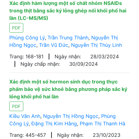
Xác định hàm lượng một số chất nhóm NSAIDs
trong thịt bằng sắc ký lỏng ghép nối khối phổ hai
lần (LC-MS/MS)
PDF
Phùng Công Lý
,
Trần Trung Thành
,
Nguyễn Thị
Hồng Ngọc
,
Trần Vũ Đức
,
Nguyễn Thị Thùy Linh
Trang: 168-181
|
Ngày nhận:
28/03/2024
|
Ngày chấp nhận:
30/09/2024
Xác định một số hormon sinh dục trong thực
phẩm bảo vệ sức khoẻ bằng phương pháp sắc ký
lỏng khối phổ hai lần
PDF
Kiều Vân Anh
,
Nguyễn Thị Hồng Ngọc
,
Phùng
Công Lý
,
Đặng Thị Kim Hằng
,
Phạm Thị Thanh Hà
Trang: 445-457
|
Ngày nhận:
23/10/2023