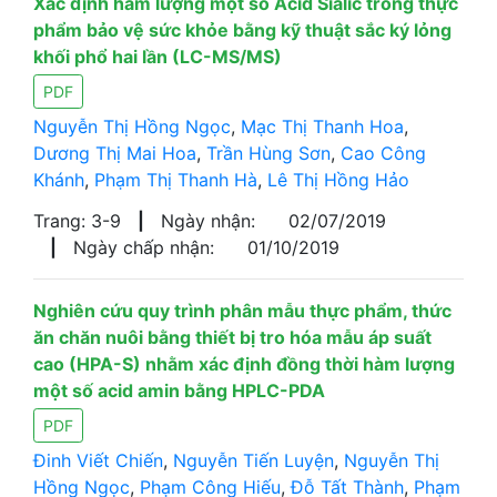
Xác định hàm lượng một số Acid Sialic trong thực
phẩm bảo vệ sức khỏe bằng kỹ thuật sắc ký lỏng
khối phổ hai lần (LC-MS/MS)
PDF
Nguyễn Thị Hồng Ngọc
,
Mạc Thị Thanh Hoa
,
Dương Thị Mai Hoa
,
Trần Hùng Sơn
,
Cao Công
Khánh
,
Phạm Thị Thanh Hà
,
Lê Thị Hồng Hảo
Trang: 3-9
|
Ngày nhận:
02/07/2019
|
Ngày chấp nhận:
01/10/2019
Nghiên cứu quy trình phân mẫu thực phẩm, thức
ăn chăn nuôi bằng thiết bị tro hóa mẫu áp suất
cao (HPA-S) nhằm xác định đồng thời hàm lượng
một số acid amin bằng HPLC-PDA
PDF
Đinh Viết Chiến
,
Nguyễn Tiến Luyện
,
Nguyễn Thị
Hồng Ngọc
,
Phạm Công Hiếu
,
Đỗ Tất Thành
,
Phạm