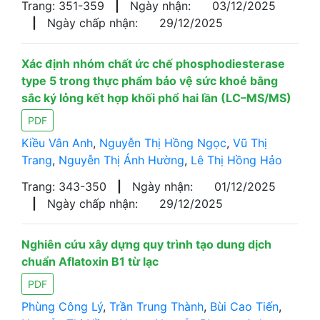
Trang: 351-359
|
Ngày nhận:
03/12/2025
|
Ngày chấp nhận:
29/12/2025
Xác định nhóm chất ức chế phosphodiesterase
type 5 trong thực phẩm bảo vệ sức khoẻ bằng
sắc ký lỏng kết hợp khối phổ hai lần (LC–MS/MS)
PDF
Kiều Vân Anh
,
Nguyễn Thị Hồng Ngọc
,
Vũ Thị
Trang
,
Nguyễn Thị Ánh Hường
,
Lê Thị Hồng Hảo
Trang: 343-350
|
Ngày nhận:
01/12/2025
|
Ngày chấp nhận:
29/12/2025
Nghiên cứu xây dựng quy trình tạo dung dịch
chuẩn Aflatoxin B1 từ lạc
PDF
Phùng Công Lý
,
Trần Trung Thành
,
Bùi Cao Tiến
,