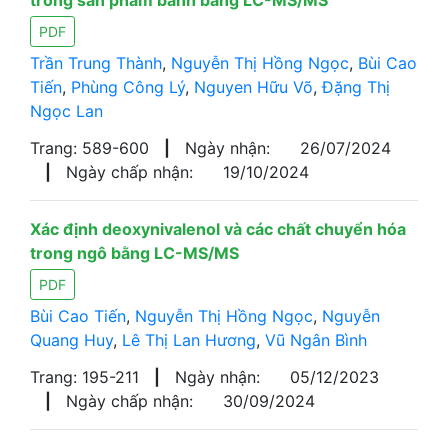
trong sản phẩm bánh bằng LC-MS/MS
PDF
Trần Trung Thành
,
Nguyễn Thị Hồng Ngọc
,
Bùi Cao
Tiến
,
Phùng Công Lý
,
Nguyen Hữu Võ
,
Đặng Thị
Ngọc Lan
Trang: 589-600
|
Ngày nhận:
26/07/2024
|
Ngày chấp nhận:
19/10/2024
Xác định deoxynivalenol và các chất chuyển hóa
trong ngô bằng LC-MS/MS
PDF
Bùi Cao Tiến
,
Nguyễn Thị Hồng Ngọc
,
Nguyễn
Quang Huy
,
Lê Thị Lan Hương
,
Vũ Ngân Bình
Trang: 195-211
|
Ngày nhận:
05/12/2023
|
Ngày chấp nhận:
30/09/2024