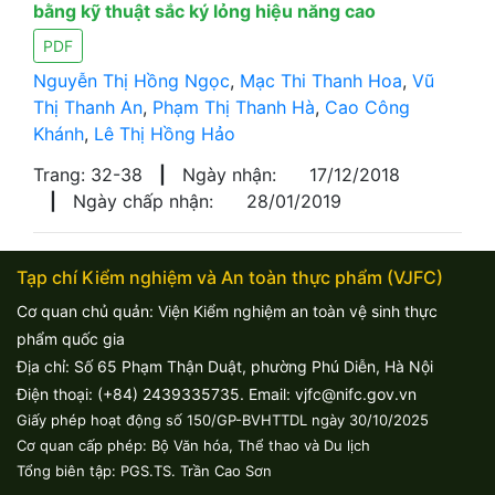
bằng kỹ thuật sắc ký lỏng hiệu năng cao
PDF
Nguyễn Thị Hồng Ngọc
,
Mạc Thi Thanh Hoa
,
Vũ
Thị Thanh An
,
Phạm Thị Thanh Hà
,
Cao Công
Khánh
,
Lê Thị Hồng Hảo
Trang: 32-38
|
Ngày nhận:
17/12/2018
|
Ngày chấp nhận:
28/01/2019
Tạp chí Kiểm nghiệm và An toàn thực phẩm (VJFC)
Cơ quan chủ quản: Viện Kiểm nghiệm an toàn vệ sinh thực
phẩm quốc gia
Địa chỉ: Số 65 Phạm Thận Duật, phường Phú Diễn, Hà Nội
Điện thoại: (+84) 2439335735. Email: vjfc@nifc.gov.vn
Giấy phép hoạt động số 150/GP-BVHTTDL ngày 30/10/2025
Cơ quan cấp phép: Bộ Văn hóa, Thể thao và Du lịch
Tổng biên tập: PGS.TS. Trần Cao Sơn