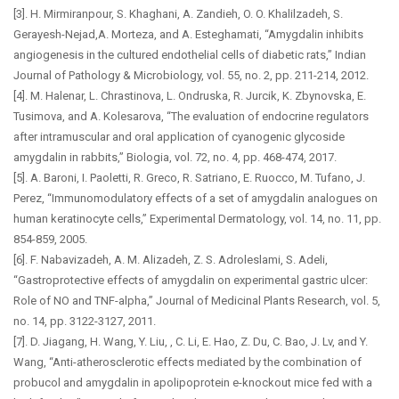
[3]. H. Mirmiranpour, S. Khaghani, A. Zandieh, O. O. Khalilzadeh, S.
Gerayesh-Nejad,A. Morteza, and A. Esteghamati, “Amygdalin inhibits
angiogenesis in the cultured endothelial cells of diabetic rats,” Indian
Journal of Pathology & Microbiology, vol. 55, no. 2, pp. 211-214, 2012.
[4]. M. Halenar, L. Chrastinova, L. Ondruska, R. Jurcik, K. Zbynovska, E.
Tusimova, and A. Kolesarova, “The evaluation of endocrine regulators
after intramuscular and oral application of cyanogenic glycoside
amygdalin in rabbits,” Biologia, vol. 72, no. 4, pp. 468-474, 2017.
[5]. A. Baroni, I. Paoletti, R. Greco, R. Satriano, E. Ruocco, M. Tufano, J.
Perez, “Immunomodulatory effects of a set of amygdalin analogues on
human keratinocyte cells,” Experimental Dermatology, vol. 14, no. 11, pp.
854-859, 2005.
[6]. F. Nabavizadeh, A. M. Alizadeh, Z. S. Adroleslami, S. Adeli,
“Gastroprotective effects of amygdalin on experimental gastric ulcer:
Role of NO and TNF-alpha,” Journal of Medicinal Plants Research, vol. 5,
no. 14, pp. 3122-3127, 2011.
[7]. D. Jiagang, H. Wang, Y. Liu, , C. Li, E. Hao, Z. Du, C. Bao, J. Lv, and Y.
Wang, “Anti-atherosclerotic effects mediated by the combination of
probucol and amygdalin in apolipoprotein e-knockout mice fed with a