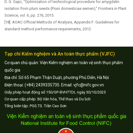
D. G. Gajic, “Optimization of technological procedure for amygdalin
isolation from plum seeds (Pruni domesticae semen),” Frontiers in Plant
Science, vol. 6, pp. 276, 2015.
[18]. AOAC Official Methods of Analysis, Appendix F: Guidelines for
standard method performance requirements, 2012.
Tạp chí Kiểm nghiệm và An toàn thực phẩm (VJFC)
Cơ quan chủ quản: Viện Kiểm nghiệm an toàn vệ sinh thực phẩm
quốc gia
Địa chỉ: Số 65 Phạm Thận Duật, phường Phú Diễn, Hà Nội
Điện thoại: (+84) 2439335735. Email: vjfc@nifc.gov.vn
Giấy phép hoạt động số 150/GP-BVHTTDL ngày 30/10/2025
Cơ quan cấp phép: Bộ Văn hóa, Thể thao và Du lịch
Tổng biên tập: PGS.TS. Trần Cao Sơn