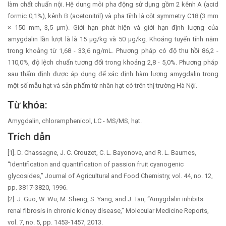
làm chất chuẩn nội. Hệ dung môi pha động sử dụng gồm 2 kênh A (acid
formic 0,1%), kênh B (acetonitril) và pha tĩnh là cột symmetry C18 (3 mm
× 150 mm, 3,5 μm). Giới hạn phát hiện và giới hạn định lượng của
amygdalin lần lượt là là 15 μg/kg và 50 μg/kg. Khoảng tuyến tính nằm
trong khoảng từ 1,68 - 33,6 ng/mL. Phương pháp có độ thu hồi 86,2 -
110,0%, độ lệch chuẩn tương đối trong khoảng 2,8 - 5,0%. Phương pháp
sau thẩm định được áp dụng để xác định hàm lượng amygdalin trong
một số mẫu hạt và sản phẩm từ nhân hạt có trên thị trường Hà Nội.
Từ khóa:
Amygdalin, chloramphenicol, LC - MS/MS, hạt.
Trích dẫn
[1]. D. Chassagne, J. C. Crouzet, C. L. Bayonove, and R. L. Baumes,
“Identification and quantification of passion fruit cyanogenic
glycosides,” Journal of Agricultural and Food Chemistry, vol. 44, no. 12,
pp. 3817-3820, 1996.
[2]. J. Guo, W. Wu, M. Sheng, S. Yang, and J. Tan, “Amygdalin inhibits
renal fibrosis in chronic kidney disease,” Molecular Medicine Reports,
vol. 7, no. 5, pp. 1453-1457, 2013.