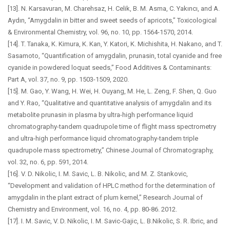
[13]. N. Karsavuran, M. Charehsaz, H. Celik, B. M. Asma, C. Yakıncı, and A.
Aydın, “Amygdalin in bitter and sweet seeds of apricots,” Toxicological
& Environmental Chemistry, vol. 96, no. 10, pp. 1564-1570, 2014.
[14]. T. Tanaka, K. Kimura, K. Kan, Y. Katori, K. Michishita, H. Nakano, and T.
Sasamoto, “Quantification of amygdalin, prunasin, total cyanide and free
cyanide in powdered loquat seeds,” Food Additives & Contaminants:
Part A, vol. 37, no. 9, pp. 1503-1509, 2020.
[15]. M. Gao, Y. Wang, H. Wei, H. Ouyang, M. He, L. Zeng, F. Shen, Q. Guo
and Y. Rao, “Qualitative and quantitative analysis of amygdalin and its
metabolite prunasin in plasma by ultra-high performance liquid
chromatography-tandem quadrupole time of flight mass spectrometry
and ultra-high performance liquid chromatography-tandem triple
quadrupole mass spectrometry,” Chinese Journal of Chromatography,
vol. 32, no. 6, pp. 591, 2014.
[16]. V. D. Nikolic, I. M. Savic, L. B. Nikolic, and M. Z. Stankovic,
“Development and validation of HPLC method for the determination of
amygdalin in the plant extract of plum kernel,” Research Journal of
Chemistry and Environment, vol. 16, no. 4, pp. 80-86. 2012.
[17]. I. M. Savic, V. D. Nikolic, I. M. Savic-Gajic, L. B.Nikolic, S. R. Ibric, and