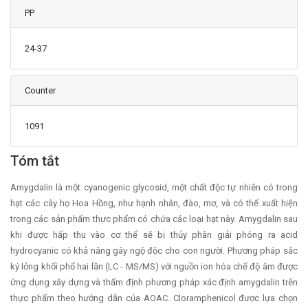
PP
24-37
Counter
1091
Main Article Content
Tóm tắt
Amygdalin là một cyanogenic glycosid, một chất độc tự nhiên có trong
hạt các cây họ Hoa Hồng, như hạnh nhân, đào, mơ, và có thể xuất hiện
trong các sản phẩm thực phẩm có chứa các loại hạt này. Amygdalin sau
khi được hấp thu vào cơ thể sẽ bị thủy phân giải phóng ra acid
hydrocyanic có khả năng gây ngộ độc cho con người. Phương pháp sắc
ký lỏng khối phổ hai lần (LC - MS/MS) với nguồn ion hóa chế độ âm được
ứng dụng xây dựng và thẩm định phương pháp xác định amygdalin trên
thực phẩm theo hướng dẫn của AOAC. Cloramphenicol được lựa chọn