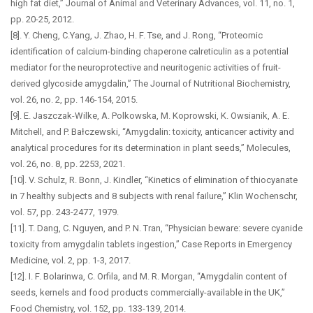
high fat diet,” Journal of Animal and Veterinary Advances, vol. 11, no. 1,
pp. 20-25, 2012.
[8]. Y. Cheng, C.Yang, J. Zhao, H. F. Tse, and J. Rong, “Proteomic
identification of calcium-binding chaperone calreticulin as a potential
mediator for the neuroprotective and neuritogenic activities of fruit-
derived glycoside amygdalin,” The Journal of Nutritional Biochemistry,
vol. 26, no. 2, pp. 146-154, 2015.
[9]. E. Jaszczak-Wilke, A. Polkowska, M. Koprowski, K. Owsianik, A. E.
Mitchell, and P. Bałczewski, “Amygdalin: toxicity, anticancer activity and
analytical procedures for its determination in plant seeds,” Molecules,
vol. 26, no. 8, pp. 2253, 2021.
[10]. V. Schulz, R. Bonn, J. Kindler, “Kinetics of elimination of thiocyanate
in 7 healthy subjects and 8 subjects with renal failure,” Klin Wochenschr,
vol. 57, pp. 243-2477, 1979.
[11]. T. Dang, C. Nguyen, and P. N. Tran, “Physician beware: severe cyanide
toxicity from amygdalin tablets ingestion,” Case Reports in Emergency
Medicine, vol. 2, pp. 1-3, 2017.
[12]. I. F. Bolarinwa, C. Orfila, and M. R. Morgan, “Amygdalin content of
seeds, kernels and food products commercially-available in the UK,”
Food Chemistry, vol. 152, pp. 133-139, 2014.