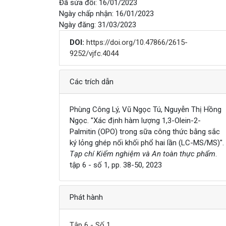
Đã sửa đổi: 16/01/2023
Ngày chấp nhận: 16/01/2023
Ngày đăng: 31/03/2023
DOI:
https://doi.org/10.47866/2615-
9252/vjfc.4044
Chi tiết
Các trích dẫn
Phùng Công Lý, Vũ Ngọc Tú, Nguyễn Thị Hồng
Ngọc. "Xác định hàm lượng 1,3-Olein-2-
Palmitin (OPO) trong sữa công thức bằng sắc
ký lỏng ghép nối khối phổ hai lần (LC-MS/MS)".
Tạp chí Kiểm nghiệm và An toàn thực phẩm
.
tập 6 - số 1, pp. 38-50, 2023
Phát hành
Tập 6 - Số 1