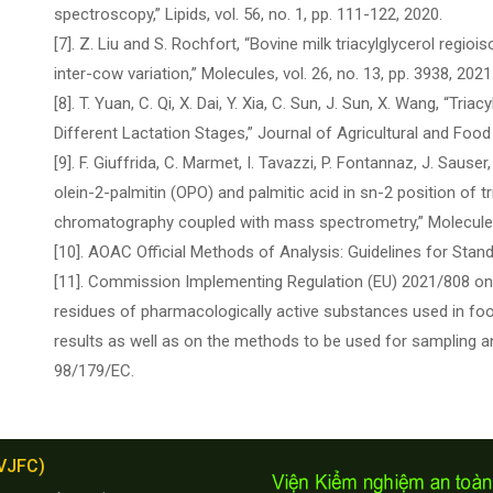
spectroscopy,” Lipids, vol. 56, no. 1, pp. 111-122, 2020.
[7]. Z. Liu and S. Rochfort, “Bovine milk triacylglycerol regi
inter-cow variation,” Molecules, vol. 26, no. 13, pp. 3938, 2021
[8]. T. Yuan, C. Qi, X. Dai, Y. Xia, C. Sun, J. Sun, X. Wang, “Tr
Different Lactation Stages,” Journal of Agricultural and Food 
[9]. F. Giuffrida, C. Marmet, I. Tavazzi, P. Fontannaz, J. Sauser,
olein-2-palmitin (OPO) and palmitic acid in sn-2 position of tr
chromatography coupled with mass spectrometry,” Molecules, 
[10]. AOAC Official Methods of Analysis: Guidelines for St
[11]. Commission Implementing Regulation (EU) 2021/808 on
residues of pharmacologically active substances used in foo
results as well as on the methods to be used for sampling 
98/179/EC.
(VJFC)