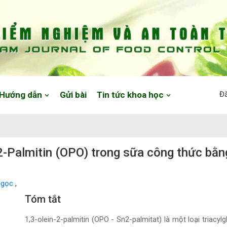
Hướng dẫn
Gửi bài
Tin tức khoa học
Đ
2-Palmitin (OPO) trong sữa công thức bằng
Ngọc
,
Main Article Content
Tóm tắt
1,3-olein-2-palmitin (OPO - Sn2-palmitat) là một loại triacy