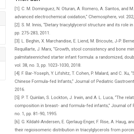
[1]. C. M. Dominguez, N. Oturan, A. Romero, A. Santos, and M
advanced electrochemical oxidation," Chemosphere, vol. 202,
[2]. S. M. Innis, “Dietary triacylglycerol structure and its role in
pp. 275-283, 2011.
[3]. L. Beghin, X. Marchandise, E. Liend, M. Bricoute, J-P. Berne
Requillarte, J. Marx, “Growth, stool consistency and bone min
palmitateenriched starter infant formula: a randomized, double-bl
vol. 38, no. 3, pp. 1023-1030, 2018.
[4]. F. Bar-Yoseph, Y. Lifshitz, T. Cohen, P. Malard, and C. Xu
Chinese Formula-fed Infants,” Journal of Pediatric Gastroenter
2016.
[5]. P. T. Quinlan, S. Lockton, J. Irwin, and A. L. Luca, “The 
composition in breast- and formula-fed infants,” Journal of P
no. 1, pp. 81-90, 1995.
[6]. G. Kildahl‐Andersen, E. Gjerlaug‐Enger, F. Rise, A. Haug, a
their regioisomeric distribution in triacylglycerols from po