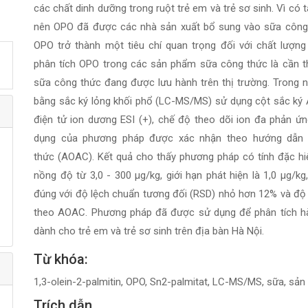
các chất dinh dưỡng trong ruột trẻ em và trẻ sơ sinh. Vì có t
nên OPO đã được các nhà sản xuất bổ sung vào sữa công 
OPO trở thành một tiêu chí quan trọng đối với chất lượn
phân tích OPO trong các sản phẩm sữa công thức là cần t
sữa công thức đang được lưu hành trên thị trường. Trong 
bằng sắc ký lỏng khối phổ (LC-MS/MS) sử dụng cột sắc ký 
điện tử ion dương ESI (+), chế độ theo dõi ion đa phản ứng
dụng của phương pháp được xác nhận theo hướng dẫn c
thức (AOAC). Kết quả cho thấy phương pháp có tính đặc h
nồng độ từ 3,0 - 300 µg/kg, giới hạn phát hiện là 1,0 µg/kg
đúng với độ lệch chuẩn tương đối (RSD) nhỏ hơn 12% và độ 
theo AOAC. Phương pháp đã được sử dụng để phân tích h
dành cho trẻ em và trẻ sơ sinh trên địa bàn Hà Nội.
Từ khóa:
1,3-olein-2-palmitin, OPO, Sn2-palmitat, LC-MS/MS, sữa, sả
Trích dẫn