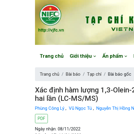
Website: https://vjfc.nifc.gov.vn/
Trang chủ
Giới thiệu
Ấn phẩm
Trang chủ
Bài báo
Tạp chí
Bài báo gốc
Xác định hàm lượng 1,3-Olein-
hai lần (LC-MS/MS)
Phùng Công Lý
,
Vũ Ngọc Tú
,
Nguyễn Thị Hồng 
PDF
Ngày nhận: 08/11/2022