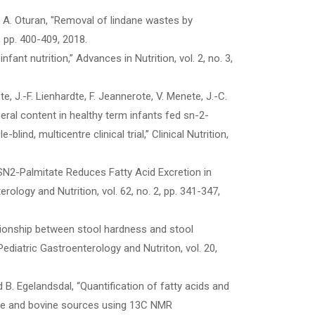
. A. Oturan, "Removal of lindane wastes by
 pp. 400-409, 2018.
 infant nutrition,” Advances in Nutrition, vol. 2, no. 3,
te, J.-F. Lienhardte, F. Jeannerote, V. Menete, J.-C.
eral content in healthy term infants fed sn-2-
ind, multicentre clinical trial,” Clinical Nutrition,
, “SN2-Palmitate Reduces Fatty Acid Excretion in
ology and Nutrition, vol. 62, no. 2, pp. 341-347,
relationship between stool hardness and stool
ediatric Gastroenterology and Nutriton, vol. 20,
nd B. Egelandsdal, “Quantification of fatty acids and
rcine and bovine sources using 13C NMR