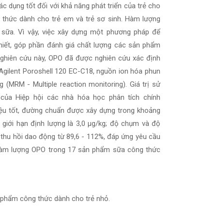
ác dụng tốt đối với khả năng phát triển của trẻ cho
thức dành cho trẻ em và trẻ sơ sinh. Hàm lượng
g sữa. Vì vậy, việc xây dựng một phương pháp để
hiết, góp phần đánh giá chất lượng các sản phẩm
nghiên cứu này, OPO đã được nghiên cứu xác định
Agilent Poroshell 120 EC-C18, nguồn ion hóa phun
 (MRM - Multiple reaction monitoring). Giá trị sử
ủa Hiệp hội các nhà hóa học phân tích chính
iệu tốt, đường chuẩn được xây dựng trong khoảng
, giới hạn định lượng là 3,0 µg/kg; độ chụm và độ
thu hồi dao động từ 89,6 - 112%, đáp ứng yêu cầu
àm lượng OPO trong 17 sản phẩm sữa công thức
n phẩm công thức dành cho trẻ nhỏ.