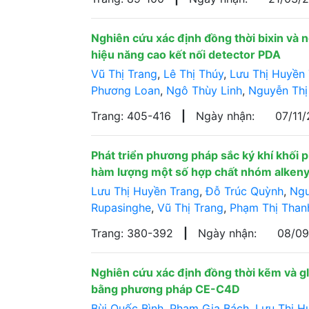
Nghiên cứu xác định đồng thời bixin và 
hiệu năng cao kết nối detector PDA
Vũ Thị Trang
,
Lê Thị Thúy
,
Lưu Thị Huyền
Phương Loan
,
Ngô Thùy Linh
,
Nguyễn Thị
Trang: 405-416
|
Ngày nhận:
07/11
Phát triển phương pháp sắc ký khí khối
hàm lượng một số hợp chất nhóm alkenyl
Lưu Thị Huyền Trang
,
Đỗ Trúc Quỳnh
,
Ngu
Rupasinghe
,
Vũ Thị Trang
,
Phạm Thị Than
Trang: 380-392
|
Ngày nhận:
08/0
Nghiên cứu xác định đồng thời kẽm và g
bằng phương pháp CE-C4D
Bùi Quốc Bình
,
Phạm Gia Bách
,
Lưu Thị H