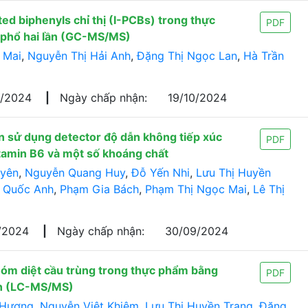
ed biphenyls chỉ thị (I-PCBs) trong thực
PDF
 phổ hai lần (GC-MS/MS)
 Mai
,
Nguyễn Thị Hải Anh
,
Đặng Thị Ngọc Lan
,
Hà Trần
8/2024
|
Ngày chấp nhận:
19/10/2024
 sử dụng detector độ dẫn không tiếp xúc
PDF
tamin B6 và một số khoáng chất
uyên
,
Nguyễn Quang Huy
,
Đỗ Yến Nhi
,
Lưu Thị Huyền
 Quốc Anh
,
Phạm Gia Bách
,
Phạm Thị Ngọc Mai
,
Lê Thị
/2024
|
Ngày chấp nhận:
30/09/2024
hóm diệt cầu trùng trong thực phẩm bằng
PDF
ần (LC-MS/MS)
 Hương
,
Nguyễn Việt Khiêm
,
Lưu Thị Huyền Trang
,
Đặng