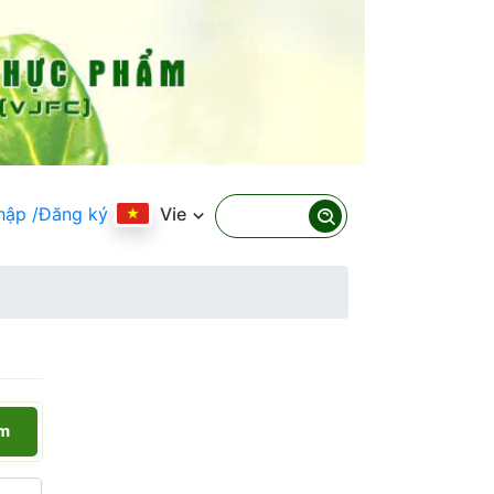
hập
/Đăng ký
Vie
ếm