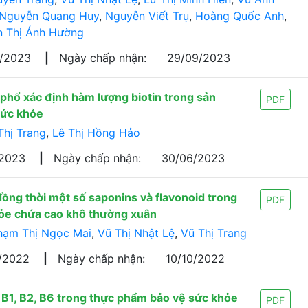
Nguyễn Quang Huy
,
Nguyễn Viết Trụ
,
Hoàng Quốc Anh
,
 Thị Ánh Hường
5/2023
|
Ngày chấp nhận:
29/09/2023
 phổ xác định hàm lượng biotin trong sản
PDF
sức khỏe
Thị Trang
,
Lê Thị Hồng Hảo
/2023
|
Ngày chấp nhận:
30/06/2023
ng thời một số saponins và flavonoid trong
PDF
hỏe chứa cao khô thường xuân
hạm Thị Ngọc Mai
,
Vũ Thị Nhật Lệ
,
Vũ Thị Trang
8/2022
|
Ngày chấp nhận:
10/10/2022
 B2, B6 trong thực phẩm bảo vệ sức khỏe
PDF