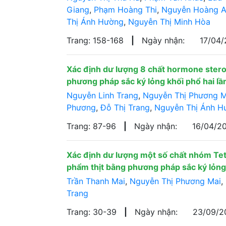
Giang
,
Phạm Hoàng Thi
,
Nguyễn Hoàng 
Thị Ánh Hường
,
Nguyễn Thị Minh Hòa
Trang: 158-168
|
Ngày nhận:
17/04
Xác định dư lượng 8 chất hormone steroi
phương pháp sắc ký lỏng khối phổ hai l
Nguyễn Linh Trang
,
Nguyễn Thị Phương M
Phương
,
Đỗ Thị Trang
,
Nguyễn Thị Ánh H
Trang: 87-96
|
Ngày nhận:
16/04/2
Xác định dư lượng một số chất nhóm Tetr
phẩm thịt bằng phương pháp sắc ký lỏng
Trần Thanh Mai
,
Nguyễn Thị Phương Mai
,
Trang
Trang: 30-39
|
Ngày nhận:
23/09/