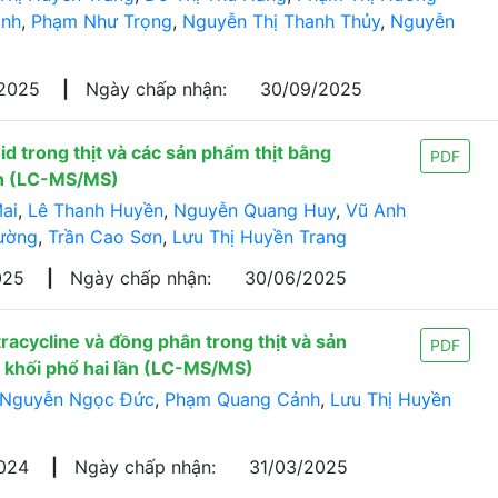
Anh
,
Phạm Như Trọng
,
Nguyễn Thị Thanh Thủy
,
Nguyễn
/2025
|
Ngày chấp nhận:
30/09/2025
d trong thịt và các sản phẩm thịt bằng
PDF
ần (LC-MS/MS)
ai
,
Lê Thanh Huyền
,
Nguyễn Quang Huy
,
Vũ Anh
ường
,
Trần Cao Sơn
,
Lưu Thị Huyền Trang
025
|
Ngày chấp nhận:
30/06/2025
acycline và đồng phân trong thịt và sản
PDF
 khối phổ hai lần (LC-MS/MS)
Nguyễn Ngọc Đức
,
Phạm Quang Cảnh
,
Lưu Thị Huyền
2024
|
Ngày chấp nhận:
31/03/2025