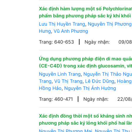
Xác định hàm lượng một số Polychlorinat
phẩm bằng phương pháp sắc ký khí khối
Lưu Thị Huyền Trang
,
Nguyễn Thị Phương
Hưng
,
Vũ Anh Phương
Trang: 640-653
|
Ngày nhận:
09/0
Ứng dụng phương pháp điện di mao quản
(CE-C4D) trong xác định glucosamin, vi
Nguyễn Linh Trang
,
Nguyễn Thị Thảo Ng
Trang
,
Vũ Thị Trang
,
Lê Đức Dũng
,
Hoàng
Hồng Hảo
,
Nguyễn Thị Ánh Hường
Trang: 460-471
|
Ngày nhận:
22/08
Xác định đồng thời một số kháng sinh n
phương pháp sắc ký lỏng khối phổ hai l
Nguyễn Thị Phương Mai
,
Nguyễn Thị Thu