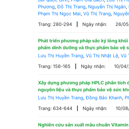
Phương
,
Đỗ Thị Trang
,
Nguyễn Thị Ngân
,
Phạm Thị Ngọc Mai
,
Vũ Thị Trang
,
Nguyễn
Trang: 280-294
|
Ngày nhận:
26/0
Phát triển phương pháp sắc ký lỏng khối
phẩm dinh dưỡng và thực phẩm bảo vệ 
Lưu Thị Huyền Trang
,
Vũ Thị Nhật Lệ
,
Vũ 
Trang: 156-165
|
Ngày nhận:
10/04
Xây dựng phương pháp HPLC phân tích đồ
nguyên liệu và thực phẩm bảo vệ sức k
Lưu Thị Huyền Trang
,
Đồng Bảo Khanh
,
P
Trang: 634-644
|
Ngày nhận:
10/0
Nghiên cứu sản xuất mẫu chuẩn Vitamin B1,