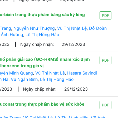
norbixin trong thực phẩm bằng sắc ký lỏng
PDF
 Trang
,
Nguyễn Như Thượng
,
Vũ Thị Nhật Lệ
,
Đỗ Đoàn
 Ánh Hường
,
Lê Thị Hồng Hảo
/2023
|
Ngày chấp nhận:
29/12/2023
 phổ phân giải cao (GC-HRMS) nhằm xác định
PDF
benzene trong gia vị
yễn Minh Quang
,
Vũ Thị Nhật Lệ
,
Hasara Savindi
h Hà
,
Vũ Ngân Bình
,
Lê Thị Hồng Hảo
9/2023
|
Ngày chấp nhận:
29/12/2023
luconat trong thực phẩm bảo vệ sức khỏe
PDF
uyền Trang
,
Vũ Thị Nhật Lệ
,
Lữ Thị Minh Hiền
,
Vũ Anh