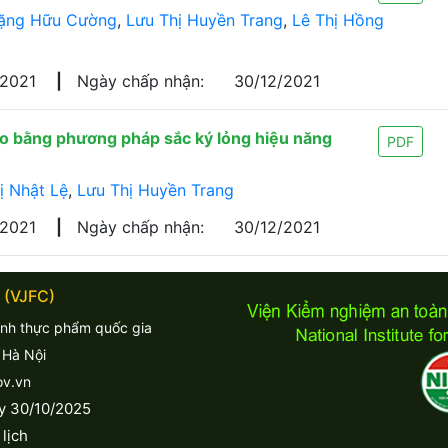
ặng Hữu Cường
,
Lưu Thị Huyền Trang
,
Lê Thị Hồng
/2021
|
Ngày chấp nhận:
30/12/2021
o bằng phương pháp sắc ký lỏng hiệu năng
PDF
ị Nhật Lệ
,
Lưu Thị Huyền Trang
/2021
|
Ngày chấp nhận:
30/12/2021
 (VJFC)
inh thực phẩm quốc gia
 Hà Nội
ov.vn
y 30/10/2025
lịch