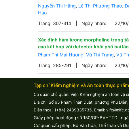
Nguyễn Thị Hằng
,
Lê Thị Phương Thảo
,
Đ
Hảo
Trang: 307-314
|
Ngày nhận:
22/10
Xác định hàm lượng morpholine trong tá
cao kết hợp với detector khối phổ hai lần
Phạm Thị Mai Hương
,
Vũ Thị Trang
,
Vũ Th
Trang: 285-291
|
Ngày nhận:
23/10
Tạp chí Kiểm nghiệm và An toàn thực phẩm
Cơ quan chủ quản: Viện Kiểm nghiệm an toàn vệ s
Địa chỉ: Số 65 Phạm Thận Duật, phường Phú Diễn,
Điện thoại: (+84) 2439335735. Email: vjfc@nifc.g
Giấy phép hoạt động số 150/GP-BVHTTDL ngà
Cơ quan cấp phép: Bộ Văn hóa, Thể thao và Du 