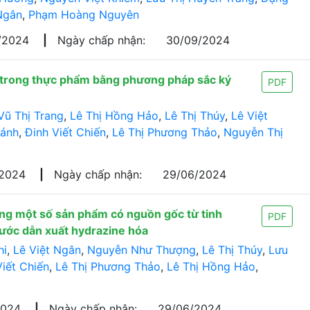
Ngân
,
Phạm Hoàng Nguyên
7/2024
|
Ngày chấp nhận:
30/09/2024
 trong thực phẩm bằng phương pháp sắc ký
PDF
Vũ Thị Trang
,
Lê Thị Hồng Hảo
,
Lê Thị Thúy
,
Lê Việt
ánh
,
Đinh Viết Chiến
,
Lê Thị Phương Thảo
,
Nguyễn Thị
/2024
|
Ngày chấp nhận:
29/06/2024
rong một số sản phẩm có nguồn gốc từ tinh
PDF
ước dẫn xuất hydrazine hóa
hi
,
Lê Việt Ngân
,
Nguyễn Như Thượng
,
Lê Thị Thúy
,
Lưu
Viết Chiến
,
Lê Thị Phương Thảo
,
Lê Thị Hồng Hảo
,
2024
|
Ngày chấp nhận:
29/06/2024