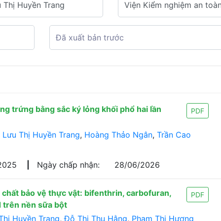
ng trứng bằng sắc ký lỏng khối phổ hai lần
PDF
,
Lưu Thị Huyền Trang
,
Hoàng Thảo Ngân
,
Trần Cao
/2025
|
Ngày chấp nhận:
28/06/2026
hất bảo vệ thực vật: bifenthrin, carbofuran,
PDF
d trên nền sữa bột
Thị Huyền Trang
,
Đỗ Thị Thu Hằng
,
Phạm Thị Hương