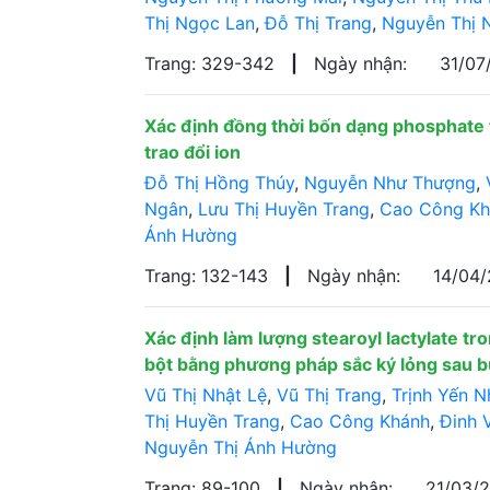
Thị Ngọc Lan
,
Đỗ Thị Trang
,
Nguyễn Thị 
Trang: 329-342
|
Ngày nhận:
31/0
Xác định đồng thời bốn dạng phosphate
trao đổi ion
Đỗ Thị Hồng Thúy
,
Nguyễn Như Thượng
,
Ngân
,
Lưu Thị Huyền Trang
,
Cao Công Kh
Ánh Hường
Trang: 132-143
|
Ngày nhận:
14/04
Xác định làm lượng stearoyl lactylate t
bột bằng phương pháp sắc ký lỏng sau b
Vũ Thị Nhật Lệ
,
Vũ Thị Trang
,
Trịnh Yến N
Thị Huyền Trang
,
Cao Công Khánh
,
Đinh 
Nguyễn Thị Ánh Hường
Trang: 89-100
|
Ngày nhận:
21/03/