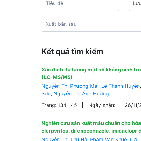
Kết quả tìm kiếm
Xác định dư lượng một số kháng sinh tro
(LC-MS/MS)
Nguyễn Thị Phương Mai
,
Lê Thanh Huyền
Sơn
,
Nguyễn Thị Ánh Hường
Trang: 134-145
|
Ngày nhận:
26/11
Nghiên cứu sản xuất mẫu chuẩn cho hóa c
clorpyrifos, difenoconazole, imidaclopri
Nguyễn Thị Thu Hà
,
Phạm Văn Khuê
,
Lưu 