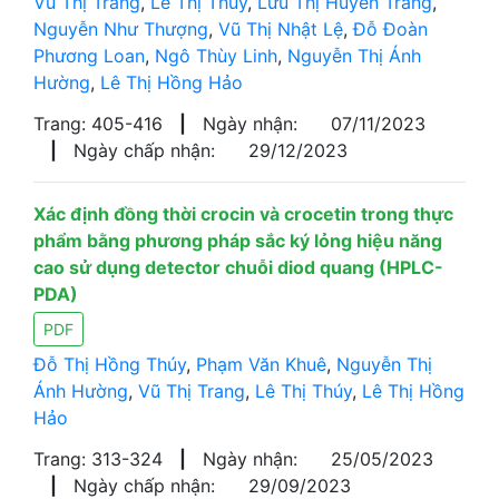
Vũ Thị Trang
,
Lê Thị Thúy
,
Lưu Thị Huyền Trang
,
Nguyễn Như Thượng
,
Vũ Thị Nhật Lệ
,
Đỗ Đoàn
Phương Loan
,
Ngô Thùy Linh
,
Nguyễn Thị Ánh
Hường
,
Lê Thị Hồng Hảo
Trang: 405-416
|
Ngày nhận:
07/11/2023
|
Ngày chấp nhận:
29/12/2023
Xác định đồng thời crocin và crocetin trong thực
phẩm bằng phương pháp sắc ký lỏng hiệu năng
cao sử dụng detector chuỗi diod quang (HPLC-
PDA)
PDF
Đỗ Thị Hồng Thúy
,
Phạm Văn Khuê
,
Nguyễn Thị
Ánh Hường
,
Vũ Thị Trang
,
Lê Thị Thúy
,
Lê Thị Hồng
Hảo
Trang: 313-324
|
Ngày nhận:
25/05/2023
|
Ngày chấp nhận:
29/09/2023