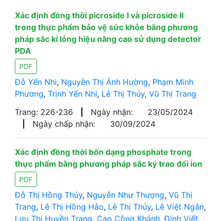
Xác định đồng thời picroside I và picroside II
trong thực phẩm bảo vệ sức khỏe bằng phương
pháp sắc kí lỏng hiệu năng cao sử dụng detector
PDA
PDF
Đỗ Yến Nhi
,
Nguyễn Thị Ánh Hường
,
Phạm Minh
Phương
,
Trịnh Yến Nhi
,
Lê Thị Thúy
,
Vũ Thị Trang
Trang: 226-236
|
Ngày nhận:
23/05/2024
|
Ngày chấp nhận:
30/09/2024
Xác định đồng thời bốn dạng phosphate trong
thực phẩm bằng phương pháp sắc ký trao đổi ion
PDF
Đỗ Thị Hồng Thúy
,
Nguyễn Như Thượng
,
Vũ Thị
Trang
,
Lê Thị Hồng Hảo
,
Lê Thị Thúy
,
Lê Việt Ngân
,
Lưu Thị Huyền Trang
,
Cao Công Khánh
,
Đinh Viết