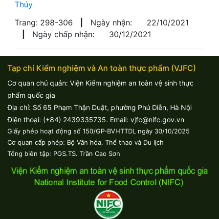
Thúy
Trang: 298-306
|
Ngày nhận:
22/10/2021
|
Ngày chấp nhận:
30/12/2021
Tạp chí Kiểm nghiệm và An toàn thực phẩm (VJFC)
Cơ quan chủ quản: Viện Kiểm nghiệm an toàn vệ sinh thực
phẩm quốc gia
Địa chỉ: Số 65 Phạm Thận Duật, phường Phú Diễn, Hà Nội
Điện thoại: (+84) 2439335735. Email: vjfc@nifc.gov.vn
Giấy phép hoạt động số 150/GP-BVHTTDL ngày 30/10/2025
Cơ quan cấp phép: Bộ Văn hóa, Thể thao và Du lịch
Tổng biên tập: PGS.TS. Trần Cao Sơn