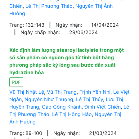
Chiến
,
Lê Thị Phương Thảo
,
Nguyễn Thị Ánh
Hường
Trang: 132-143
|
Ngày nhận:
14/04/2024
|
Ngày chấp nhận:
29/06/2024
Xác định làm lượng stearoyl lactylate trong một
số sản phẩm có nguồn gốc từ tinh bột bằng
phương pháp sắc ký lỏng sau bước dẫn xuất
hydrazine hóa
PDF
Vũ Thị Nhật Lệ
,
Vũ Thị Trang
,
Trịnh Yến Nhi
,
Lê Việt
Ngân
,
Nguyễn Như Thượng
,
Lê Thị Thúy
,
Lưu Thị
Huyền Trang
,
Cao Công Khánh
,
Đinh Viết Chiến
,
Lê
Thị Phương Thảo
,
Lê Thị Hồng Hảo
,
Nguyễn Thị
Ánh Hường
Trang: 89-100
|
Ngày nhận:
21/03/2024