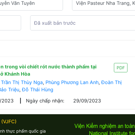
n trong vòi chiết rót nước thành phẩm tại
PDF
h ở Khánh Hòa
,
Trần Thị Thùy Nga
,
Phùng Phương Lan Anh
,
Đoàn Thị
ảo Triệu
,
Đỗ Thái Hùng
7/2023
|
Ngày chấp nhận:
29/09/2023
 (VJFC)
inh thực phẩm quốc gia