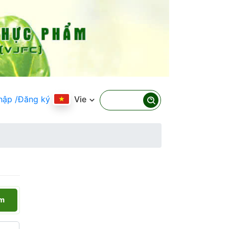
hập
/Đăng ký
Vie
ếm