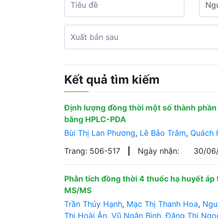
Kết quả tìm kiếm
Định lượng đồng thời một số thành phần 
bằng HPLC-PDA
Bùi Thị Lan Phương
,
Lê Bảo Trâm
,
Quách 
Trang: 506-517
|
Ngày nhận:
30/06
Phân tích đồng thời 4 thuốc hạ huyết á
MS/MS
Trần Thúy Hạnh
,
Mạc Thị Thanh Hoa
,
Ngu
Thị Hoài Ân
,
Vũ Ngân Bình
,
Đặng Thị Ngọ