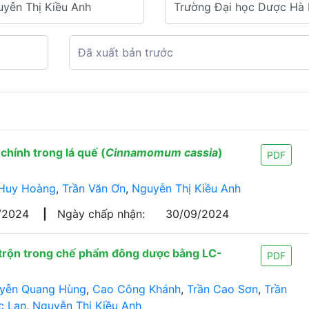
chính trong lá quế (
Cinnamomum cassia
)
PDF
Huy Hoàng
,
Trần Văn Ơn
,
Nguyễn Thị Kiều Anh
/2024
|
Ngày chấp nhận:
30/09/2024
p trộn trong chế phẩm đông dược bằng LC-
PDF
yễn Quang Hùng
,
Cao Công Khánh
,
Trần Cao Sơn
,
Trần
c Lan
,
Nguyễn Thị Kiều Anh