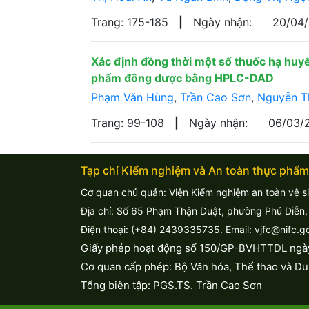
Trang: 175-185
|
Ngày nhận:
20/04
Xác định đồng thời một số thuốc hạ huyết
phẩm đông dược bằng HPLC-DAD
Phạm Văn Hùng
,
Trần Cao Sơn
,
Nguyễn Th
Trang: 99-108
|
Ngày nhận:
06/03/
Tạp chí Kiểm nghiệm và An toàn thực phẩm
Cơ quan chủ quản: Viện Kiểm nghiệm an toàn vệ s
Địa chỉ: Số 65 Phạm Thận Duật, phường Phú Diễn,
Điện thoại: (+84) 2439335735. Email: vjfc@nifc.g
Giấy phép hoạt động số 150/GP-BVHTTDL ngà
Cơ quan cấp phép: Bộ Văn hóa, Thể thao và Du 
Tổng biên tập: PGS.TS. Trần Cao Sơn