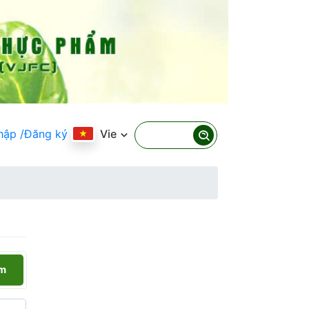
hập
/Đăng ký
Vie
ếm