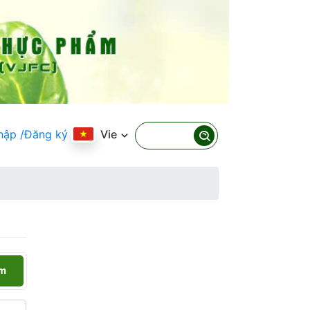
hập
/Đăng ký
Vie
ếm