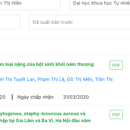
im loại nặng của bột sinh khối nấm thượng
PDF
nh Thị Tuyết Lan
,
Phạm Thị Lệ
,
Đỗ Thị Mến
,
Trần Thị
020
|
Ngày chấp nhận:
31/03/2020
cytogenes, staphy-lococcus aureus và
PDF
hập tại Gia Lâm và Ba Vì, Hà Nội đầu năm