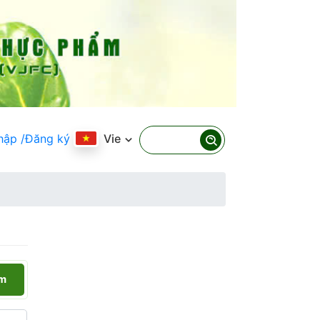
hập
/Đăng ký
Vie
ếm