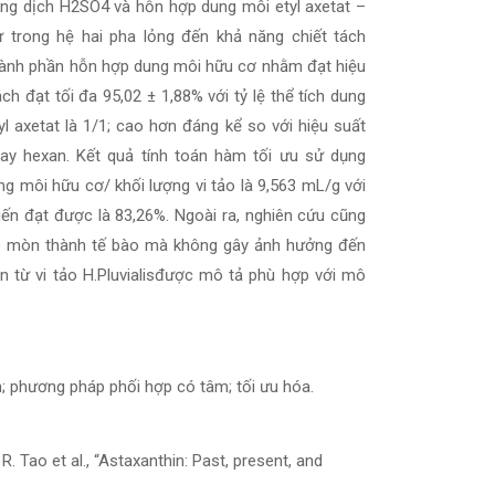
dung dịch H2SO4 và hỗn hợp dung môi etyl axetat –
 trong hệ hai pha lỏng đến khả năng chiết tách
 thành phần hỗn hợp dung môi hữu cơ nhằm đạt hiệu
ch đạt tối đa 95,02 ± 1,88% với tỷ lệ thể tích dung
yl axetat là 1/1; cao hơn đáng kể so với hiệu suất
hay hexan. Kết quả tính toán hàm tối ưu sử dụng
g môi hữu cơ/ khối lượng vi tảo là 9,563 mL/g với
iến đạt được là 83,26%. Ngoài ra, nghiên cứu cũng
ào mòn thành tế bào mà không gây ảnh hưởng đến
in từ vi tảo H.Pluvialisđược mô tả phù hợp với mô
n; phương pháp phối hợp có tâm; tối ưu hóa.
, R. Tao et al., “Astaxanthin: Past, present, and