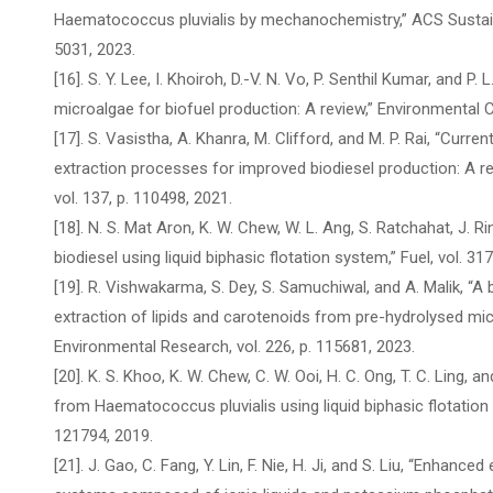
Haematococcus pluvialis by mechanochemistry,” ACS Sustaina
5031, 2023.
[16]. S. Y. Lee, I. Khoiroh, D.-V. N. Vo, P. Senthil Kumar, and P
microalgae for biofuel production: A review,” Environmental C
[17]. S. Vasistha, A. Khanra, M. Clifford, and M. P. Rai, “Curr
extraction processes for improved biodiesel production: A r
vol. 137, p. 110498, 2021.
[18]. N. S. Mat Aron, K. W. Chew, W. L. Ang, S. Ratchahat, J. 
biodiesel using liquid biphasic flotation system,” Fuel, vol. 31
[19]. R. Vishwakarma, S. Dey, S. Samuchiwal, and A. Malik, “
extraction of lipids and carotenoids from pre-hydrolysed micr
Environmental Research, vol. 226, p. 115681, 2023.
[20]. K. S. Khoo, K. W. Chew, C. W. Ooi, H. C. Ong, T. C. Ling, a
from Haematococcus pluvialis using liquid biphasic flotation 
121794, 2019.
[21]. J. Gao, C. Fang, Y. Lin, F. Nie, H. Ji, and S. Liu, “Enhan