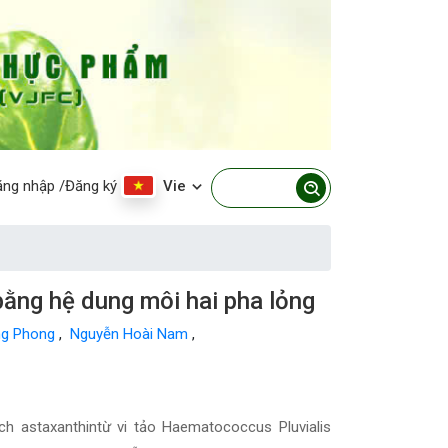
ăng nhập
/Đăng ký
Vie
bằng hệ dung môi hai pha lỏng
ng Phong
,
Nguyễn Hoài Nam
,
ch astaxanthintừ vi tảo Haematococcus Pluvialis