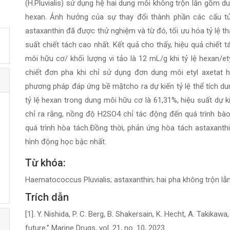
(H.Pluvialis) sử dụng hệ hai dung môi không trộn lẫn gồm 
hexan. Ảnh hưởng của sự thay đổi thành phần các cấu tử
astaxanthin đã được thử nghiệm và từ đó, tối ưu hóa tỷ lệ
suất chiết tách cao nhất. Kết quả cho thấy, hiệu quả chiết tá
môi hữu cơ/ khối lượng vi tảo là 12 mL/g khi tỷ lệ hexan/et
chiết đơn pha khi chỉ sử dụng đơn dung môi etyl axetat 
phương pháp đáp ứng bề mặtcho ra dự kiến tỷ lệ thể tích dun
tỷ lệ hexan trong dung môi hữu cơ là 61,31%, hiệu suất dự k
chỉ ra rằng, nồng độ H2SO4 chỉ tác động đến quá trình b
quá trình hòa tách.Đồng thời, phản ứng hòa tách astaxanth
hình động học bậc nhất.
Từ khóa:
Haematococcus Pluvialis; astaxanthin; hai pha không trộn lẫ
Trích dẫn
[1]. Y. Nishida, P. C. Berg, B. Shakersain, K. Hecht, A. Takikawa
future,” Marine Drugs, vol. 21, no. 10, 2023.