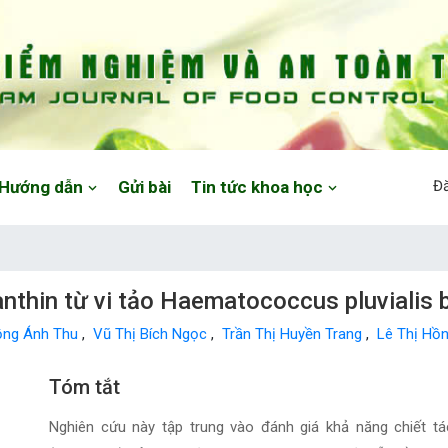
Hướng dẫn
Gửi bài
Tin tức khoa học
Đ
nthin từ vi tảo Haematococcus pluvialis 
ồng Ánh Thu
,
Vũ Thị Bích Ngọc
,
Trần Thị Huyền Trang
,
Lê Thị Hồ
Main Article Content
Tóm tắt
Nghiên cứu này tập trung vào đánh giá khả năng chiết tá