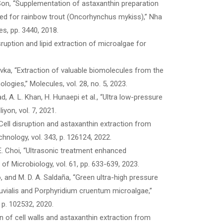
 H. Son, “Supplementation of astaxanthin preparation
ed for rainbow trout (Oncorhynchus mykiss),” Nha
es, pp. 3440, 2018.
isruption and lipid extraction of microalgae for
ebovka, “Extraction of valuable biomolecules from the
ogies,” Molecules, vol. 28, no. 5, 2023.
d, A. L. Khan, H. Hunaepi et al., “Ultra low-pressure
iyon, vol. 7, 2021.
 “Cell disruption and astaxanthin extraction from
nology, vol. 343, p. 126124, 2022.
 Y.-E. Choi, “Ultrasonic treatment enhanced
f Microbiology, vol. 61, pp. 633-639, 2023.
o, and M. D. A. Saldaña, “Green ultra-high pressure
ialis and Porphyridium cruentum microalgae,”
 p. 102532, 2020.
on of cell walls and astaxanthin extraction from