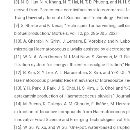
[8]. N. Q. Huy, N. V. Khang, N. T. Hai, N. T. D. Phuong, and N.
derived from Paracoccus carotinifaciens into commercial fe
Trang University Journal of Science and Technology - Fisheri
[9]. S. Bharte and K. Desai, “Techniques for harvesting, cell d
biofuel production,” Biofuels, vol. 12, pp. 285-305, 2021.
[10]. A. Gherabli, N. Grimi, J. Lemaire, E. Vorobiev, and N. L
microalga Haematococcus pluvialis assisted by electrotechnol
[11]. W. N. A. Wan Osman, N. I. Mat Nawi, S. Samsuri, M. R. Bila
filtration system for energy efficient microalgae filtration,” Hel
[12]. B. Kim, S. Y. Lee, A. L. Narasimhan, S. Kim, and Y.-K. Oh,
Haematococcus pluvialis: Recent advances,” Bioresource Tech
[13]. Y. H. Park, J. Park, J. S. Choi, H. S. Kim, J. S. Choi, and
astaxanthin production of Haematococcus pluvialis,” Journal o
[14]. M. Bueno, R. Gallego, A. M. Chourio, E. Ibáñez, M. Herrer
extraction of bioactive compounds from Haematococcus pluv
Innovative Food Science and Emerging Technologies, vol. 66,
[15]. W. Su, W. Xu, and W. Su, “One-pot, water-based disrupti