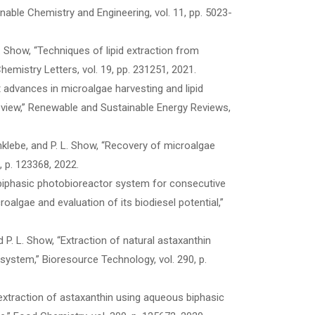
ble Chemistry and Engineering, vol. 11, pp. 5023-
. L. Show, “Techniques of lipid extraction from
hemistry Letters, vol. 19, pp. 231251, 2021.
ent advances in microalgae harvesting and lipid
eview,” Renewable and Sustainable Energy Reviews,
Rinklebe, and P. L. Show, “Recovery of microalgae
7, p. 123368, 2022.
A biphasic photobioreactor system for consecutive
oalgae and evaluation of its biodiesel potential,”
nd P. L. Show, “Extraction of natural astaxanthin
system,” Bioresource Technology, vol. 290, p.
ced extraction of astaxanthin using aqueous biphasic