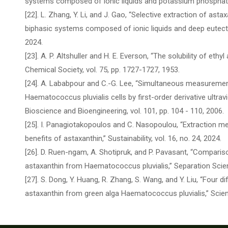
systems composed of ionic liquids and potassium phosphate,
[22]. L. Zhang, Y. Li, and J. Gao, “Selective extraction of a
biphasic systems composed of ionic liquids and deep eutectic
2024.
[23]. A. P. Altshuller and H. E. Everson, “The solubility of eth
Chemical Society, vol. 75, pp. 1727-1727, 1953.
[24]. A. Lababpour and C.-G. Lee, “Simultaneous measurement
Haematococcus pluvialis cells by first-order derivative ultrav
Bioscience and Bioengineering, vol. 101, pp. 104 - 110, 2006.
[25]. I. Panagiotakopoulos and C. Nasopoulou, “Extraction m
benefits of astaxanthin,” Sustainability, vol. 16, no. 24, 2024.
[26]. D. Ruen-ngam, A. Shotipruk, and P. Pavasant, “Compari
astaxanthin from Haematococcus pluvialis,” Separation Scien
[27]. S. Dong, Y. Huang, R. Zhang, S. Wang, and Y. Liu, “Four
astaxanthin from green alga Haematococcus pluvialis,” Scienti