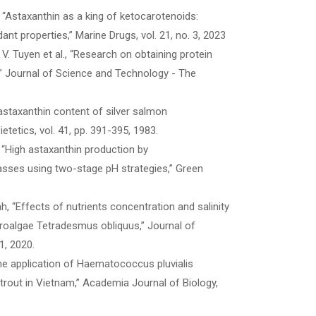
al., “Astaxanthin as a king of ketocarotenoids:
dant properties,” Marine Drugs, vol. 21, no. 3, 2023
h, N. V. Tuyen et al., “Research on obtaining protein
” Journal of Science and Technology - The
On astaxanthin content of silver salmon
tetics, vol. 41, pp. 391-395, 1983.
l., “High astaxanthin production by
ses using two-stage pH strategies,” Green
. Anh, “Effects of nutrients concentration and salinity
roalgae Tetradesmus obliquus,” Journal of
1, 2020.
n the application of Haematococcus pluvialis
trout in Vietnam,” Academia Journal of Biology,