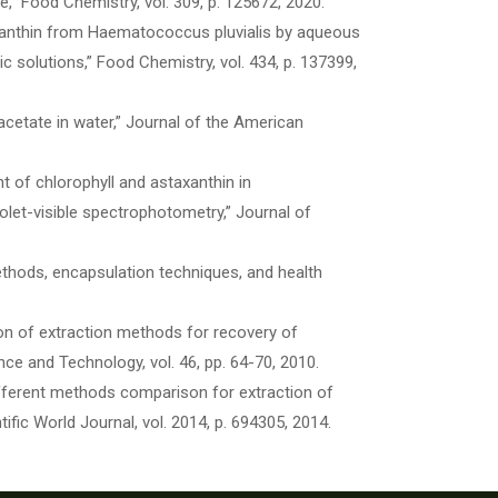
” Food Chemistry, vol. 309, p. 125672, 2020.
staxanthin from Haematococcus pluvialis by aqueous
 solutions,” Food Chemistry, vol. 434, p. 137399,
yl acetate in water,” Journal of the American
 of chlorophyll and astaxanthin in
iolet-visible spectrophotometry,” Journal of
ethods, encapsulation techniques, and health
son of extraction methods for recovery of
ce and Technology, vol. 46, pp. 64-70, 2010.
 different methods comparison for extraction of
fic World Journal, vol. 2014, p. 694305, 2014.