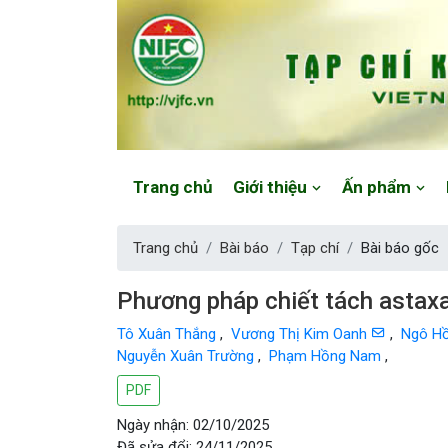
Website: https://vjfc.nifc.gov.vn/
Trang chủ
Giới thiệu
Ấn phẩm
Trang chủ
Bài báo
Tạp chí
Bài báo gốc
Phương pháp chiết tách astaxa
Tô Xuân Thắng
,
Vương Thị Kim Oanh
,
Ngô H
Nguyễn Xuân Trường
,
Phạm Hồng Nam
,
PDF
Ngày nhận: 02/10/2025
Đã sửa đổi: 24/11/2025