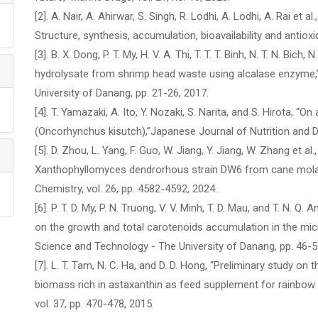
[2]. A. Nair, A. Ahirwar, S. Singh, R. Lodhi, A. Lodhi, A. Rai et 
Structure, synthesis, accumulation, bioavailability and antioxi
[3]. B. X. Dong, P. T. My, H. V. A. Thi, T. T. T. Binh, N. T. N. Bic
hydrolysate from shrimp head waste using alcalase enzyme,
University of Danang, pp. 21-26, 2017.
[4]. T. Yamazaki, A. Ito, Y. Nozaki, S. Narita, and S. Hirota, “
(Oncorhynchus kisutch),”Japanese Journal of Nutrition and Die
[5]. D. Zhou, L. Yang, F. Guo, W. Jiang, Y. Jiang, W. Zhang et a
Xanthophyllomyces dendrorhous strain DW6 from cane molas
Chemistry, vol. 26, pp. 4582-4592, 2024.
[6]. P. T. D. My, P. N. Truong, V. V. Minh, T. D. Mau, and T. N. Q
on the growth and total carotenoids accumulation in the mic
Science and Technology - The University of Danang, pp. 46-5
[7]. L. T. Tam, N. C. Ha, and D. D. Hong, “Preliminary study o
biomass rich in astaxanthin as feed supplement for rainbow 
vol. 37, pp. 470-478, 2015.