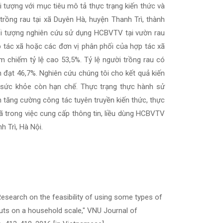
 tượng với mục tiêu mô tả thực trạng kiến thức và
rồng rau tại xã Duyên Hà, huyện Thanh Trì, thành
ối tượng nghiên cứu sử dụng HCBVTV tại vườn rau
p tác xã hoặc các đơn vị phân phối của hợp tác xã
 chiếm tỷ lệ cao 53,5%. Tỷ lệ người trồng rau có
đạt 46,7%. Nghiên cứu chúng tôi cho kết quả kiến
 sức khỏe còn hạn chế. Thực trạng thực hành sử
tăng cường công tác tuyên truyền kiến thức, thực
 trong việc cung cấp thông tin, liều dùng HCBVTV
 Trì, Hà Nội.
esearch on the feasibility of using some types of
outs on a household scale," VNU Journal of