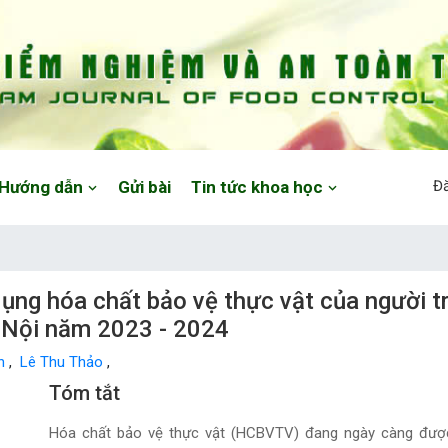
Hướng dẫn
Gửi bài
Tin tức khoa học
Đ
ụng hóa chất bảo vệ thực vật của người tr
à Nội năm 2023 - 2024
An
,
Lê Thu Thảo
,
Main Article Content
Tóm tắt
Hóa chất bảo vệ thực vật (HCBVTV) đang ngày càng được s