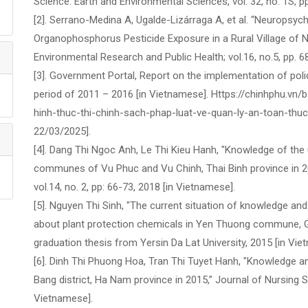
Science: Earth and Environmental Sciences, vol. 32, no. 1S, p
[2]. Serrano-Medina A, Ugalde-Lizárraga A, et al. “Neuropsyc
Organophosphorus Pesticide Exposure in a Rural Village of N
Environmental Research and Public Health; vol.16, no.5, pp. 6
[3]. Government Portal, Report on the implementation of po
period of 2011 – 2016 [in Vietnamese]. Https://chinhphu.v
hinh-thuc-thi-chinh-sach-phap-luat-ve-quan-ly-an-toan-t
22/03/2025].
[4]. Dang Thi Ngoc Anh, Le Thi Kieu Hanh, "Knowledge of the 
communes of Vu Phuc and Vu Chinh, Thai Binh province in 20
vol.14, no. 2, pp: 66-73, 2018 [in Vietnamese].
[5]. Nguyen Thi Sinh, "The current situation of knowledge an
about plant protection chemicals in Yen Thuong commune, Gia
graduation thesis from Yersin Da Lat University, 2015 [in Vie
[6]. Dinh Thi Phuong Hoa, Tran Thi Tuyet Hanh, "Knowledge an
Bang district, Ha Nam province in 2015,” Journal of Nursing Sci
Vietnamese].