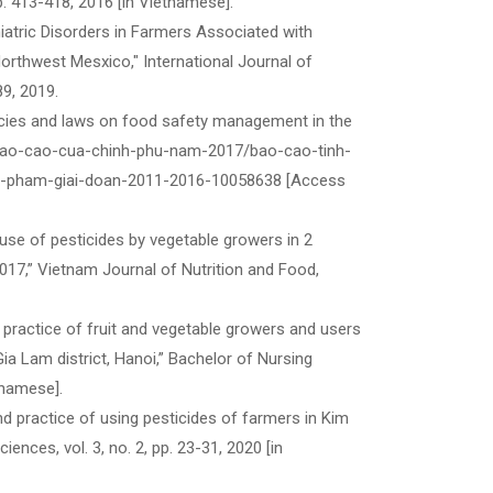
p. 413-418, 2016 [in Vietnamese].
hiatric Disorders in Farmers Associated with
orthwest Mesxico," International Journal of
89, 2019.
licies and laws on food safety management in the
n/bao-cao-cua-chinh-phu-nam-2017/bao-cao-tinh-
huc-pham-giai-doan-2011-2016-10058638 [Access
use of pesticides by vegetable growers in 2
17,” Vietnam Journal of Nutrition and Food,
d practice of fruit and vegetable growers and users
 Lam district, Hanoi,” Bachelor of Nursing
tnamese].
d practice of using pesticides of farmers in Kim
ences, vol. 3, no. 2, pp. 23-31, 2020 [in