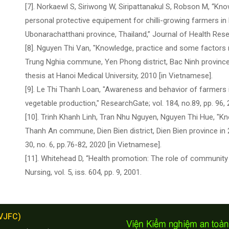
[7]. Norkaewl S, Siriwong W, Siripattanakul S, Robson M, “Kn
personal protective equipement for chilli-growing farmers in
Ubonarachatthani province, Thailand,” Journal of Health Resea
[8]. Nguyen Thi Van, "Knowledge, practice and some factors r
Trung Nghia commune, Yen Phong district, Bac Ninh province 
thesis at Hanoi Medical University, 2010 [in Vietnamese].
[9]. Le Thi Thanh Loan, "Awareness and behavior of farmers i
vegetable production," ResearchGate; vol. 184, no.89, pp. 96,
[10]. Trinh Khanh Linh, Tran Nhu Nguyen, Nguyen Thi Hue, "Kn
Thanh An commune, Dien Bien district, Dien Bien province in 
30, no. 6, pp.76-82, 2020 [in Vietnamese].
[11]. Whitehead D, “Health promotion: The role of community
Nursing, vol. 5, iss. 604, pp. 9, 2001.
(VJFC)