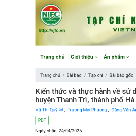
Website: https://vjfc.nifc.gov.vn/
Trang chủ
Giới thiệu
Ấn phẩm
Trang chủ
Bài báo
Tạp chí
Bài báo gốc
Kiến thức và thực hành về sử d
huyện Thanh Trì, thành phố H
Vũ Thị Quý
,
Trương Mai Phương
,
Đặng Văn 
PDF
Ngày nhận: 24/04/2025