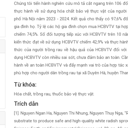
Chúng tôi tiến hành nghiên cứu mô tả cắt ngang trên 106 đối
thực hành về sử dụng hóa chất bảo vệ thực vật của người t
phố Hà Nội năm 2023 - 2024. Kết quả cho thấy có 97,6% đ
gia đình họ. Tỷ lệ các hộ gia đình chọn mua HCBVTV tại hợ
chiếm 74,5%. Số đối tượng tiếp xúc với HCBVTV trên 10 năm
kiến thức đạt về sử dụng HCBVTV chiếm 42,9% và thực hành 
thức của người trồng rau về hậu quả của HCBVTV đối với
dụng HCBVTV còn nhiều sai sót, chưa đảm bảo an toàn. Cần 
hành về an toàn HCBVTV và đẩy mạnh vai trò của hợp tác xã
phù hợp cho người dân trồng rau tại xã Duyên Hà, huyện Thanh
Từ khóa:
Hóa chất, trồng rau, thuốc bảo vệ thực vật.
Trích dẫn
[1]. Nguyen Ngan Ha, Nguyen Thi Nhung, Nguyen Thuy Nga, "R
substrate to produce safe and high-quality white radish spr