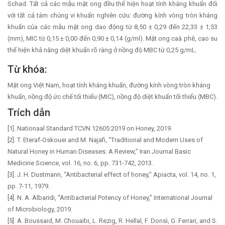
Schad. Tất cả các mẫu mật ong đều thể hiện hoạt tính kháng khuẩn đối
với tất cả tám chủng vi khuẩn nghiên cứu: đường kính vòng tròn kháng
khuẩn của các mẫu mật ong dao động từ 8,50 ± 0,29 đến 22,33 ± 1,53
(mm), MIC từ 0,15 ± 0,00 đến 0,90 ± 0,14 (g/ml). Mật ong caà phê, cao su
thể hiện khả năng diệt khuẩn rõ ràng ở nồng độ MBC từ 0,25 g/mL.
Từ khóa:
Mật ong Việt Nam, hoạt tính kháng khuẩn, đường kính vòng tròn kháng
khuẩn, nồng độ ức chế tối thiểu (MIC), nồng độ diệt khuẩn tối thiểu (MBC).
Trích dẫn
[1]. Nationaal Standard TCVN 12605:2019 on Honey, 2019.
[2]. T. Eteraf-Oskouei and M. Najafi, “Traditional and Modern Uses of
Natural Honey in Human Diseases: A Review,” Iran Journal Basic
Medicine Science, vol. 16, no. 6, pp. 731-742, 2013.
[3]. J. H. Dustmann, “Antibacterial effect of honey,” Apiacta, vol. 14, no. 1,
pp. 7-11, 1979.
[4]. N. A. Albaridi, “Antibacterial Potency of Honey,” International Journal
of Microbiology, 2019.
[5]. A. Boussaid, M. Chouaibi, L. Rezig, R. Hellal, F. Donsì, G. Ferrari, and S.