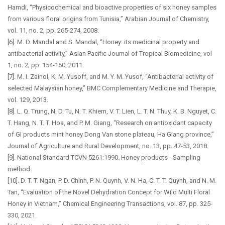
Hamdi, “Physicochemical and bioactive properties of six honey samples
from various floral origins from Tunisia,” Arabian Journal of Chemistry,
vol. 11, no. 2, pp. 265-274, 2008.
[6]. M. D. Mandal and S. Mandal, “Honey: its medicinal property and
antibacterial activity,” Asian Pacific Journal of Tropical Biomedicine, vol
1, no. 2; pp. 154-160, 2011.
[7]. M. I. Zainol, K. M. Yusoff, and M. Y. M. Yusof, “Antibacterial activity of
selected Malaysian honey,” BMC Complementary Medicine and Therapie,
vol. 129, 2013.
[8]. L. Q. Trung, N. D. Tu, N. T. Khiem, V. T. Lien, L. T. N. Thuy, K. B. Nguyet, C.
T. Hang, N. T. T. Hoa, and P. M. Giang, “Research on antioxidant capacity
of GI products mint honey Dong Van stone plateau, Ha Giang province,”
Journal of Agriculture and Rural Development, no. 13, pp. 47-53, 2018.
[9]. National Standard TCVN 5261:1990. Honey products - Sampling
method.
[10]. D. T. T. Ngan, P. D. Chinh, P. N. Quynh, V. N. Ha, C. T. T. Quynh, and N. M.
Tan, “Evaluation of the Novel Dehydration Concept for Wild Multi Floral
Honey in Vietnam,” Chemical Engineering Transactions, vol. 87, pp. 325-
330, 2021.