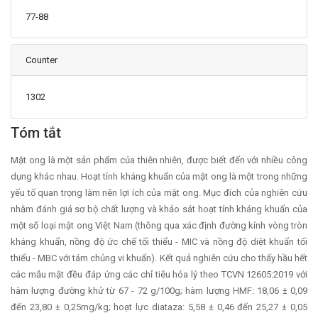
77-88
Counter
1302
Main Article Content
Tóm tắt
Mật ong là một sản phẩm của thiên nhiên, được biết đến với nhiều công
dụng khác nhau. Hoạt tính kháng khuẩn của mật ong là một trong những
yếu tố quan trọng làm nên lợi ích của mật ong. Mục đích của nghiên cứu
nhằm đánh giá sơ bộ chất lượng và khảo sát hoạt tính kháng khuẩn của
một số loại mật ong Việt Nam (thông qua xác định đường kính vòng tròn
kháng khuẩn, nồng độ ức chế tối thiểu - MIC và nồng độ diệt khuẩn tối
thiểu - MBC với tám chủng vi khuẩn). Kết quả nghiên cứu cho thấy hầu hết
các mẫu mật đều đáp ứng các chỉ tiêu hóa lý theo TCVN 12605:2019 với
hàm lượng đường khử từ 67 - 72 g/100g; hàm lượng HMF: 18,06 ± 0,09
đến 23,80 ± 0,25mg/kg; hoạt lực diataza: 5,58 ± 0,46 đến 25,27 ± 0,05