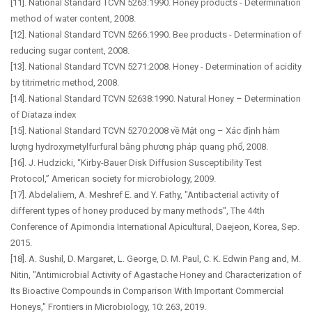
[11]. National Standard TCVN 5263:1990. Honey products - Determination
method of water content, 2008.
[12]. National Standard TCVN 5266:1990. Bee products - Determination of
reducing sugar content, 2008.
[13]. National Standard TCVN 5271:2008. Honey - Determination of acidity
by titrimetric method, 2008.
[14]. National Standard TCVN 52638:1990. Natural Honey – Determination
of Diataza index
[15]. National Standard TCVN 5270:2008 về Mật ong – Xác định hàm
lượng hydroxymetylfurfural bằng phương pháp quang phổ, 2008.
[16]. J. Hudzicki, “Kirby-Bauer Disk Diffusion Susceptibility Test
Protocol,” American society for microbiology, 2009.
[17]. Abdelaliem, A. Meshref E. and Y. Fathy, "Antibacterial activity of
different types of honey produced by many methods", The 44th
Conference of Apimondia International Apicultural, Daejeon, Korea, Sep.
2015.
[18]. A. Sushil, D. Margaret, L. George, D. M. Paul, C. K. Edwin Pang and, M.
Nitin, "Antimicrobial Activity of Agastache Honey and Characterization of
Its Bioactive Compounds in Comparison With Important Commercial
Honeys," Frontiers in Microbiology, 10: 263, 2019.