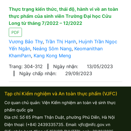
Thực trạng kiến thức, thái độ, hành vi về an toàn
thực phẩm của sinh viên Trường Đại học Cửu
Long từ tháng 7/2022 – 12/2022
PDF
Vương Bảo Thy
,
Trần Thị Hạnh
,
Huỳnh Trần Ngọc
Yến Ngân
,
Neáng Sôm Nang
,
Keomanithan
KhamParn
,
Kang Kong Meng
Trang: 304-312
|
Ngày nhận:
13/05/2023
|
Ngày chấp nhận:
29/09/2023
Tạp chí Kiểm nghiệm và An toàn thực phẩm (VJFC)
Cơ quan chủ quản: Viện Kiểm nghiệm an toàn vệ sinh thực
phẩm quốc gia
Địa chỉ: Số 65 Phạm Thận Duật, phường Phú Diễn, Hà Nội
Điện thoại: (+84) 2439335735. Email: vjfc@nifc.gov.vn