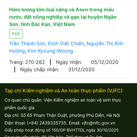
Hàm lượng kim loại nặng và Asen trong mẫu
nước, đất nông nghiệp và gạo tại huyện Ngân
Sơn, tỉnh Bắc Kạn, Việt Nam
PDF
Trần Thanh Sơn
,
Đinh Viết Chiến
,
Nguyễn Thị Ánh
Hường
,
Kim Kyoung-Woong
Trang: 270-282
|
Ngày nhận:
05/12/2020
|
Ngày chấp nhận:
31/12/2020
Tạp chí Kiểm nghiệm và An toàn thực phẩm (VJFC)
Cơ quan chủ quản: Viện Kiểm nghiệm an toàn vệ sinh thực
phẩm quốc gia
Địa chỉ: Số 65 Phạm Thận Duật, phường Phú Diễn, Hà Nội
Điện thoại: (+84) 2439335735. Email: vjfc@nifc.gov.vn
Giấy phép hoạt động số 150/GP-BVHTTDL ngày 30/10/2025