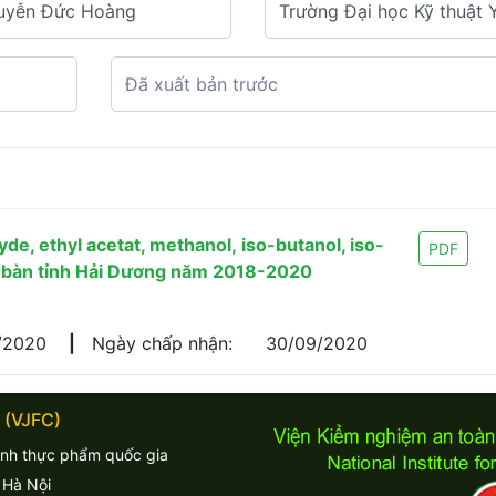
e, ethyl acetat, methanol, iso-butanol, iso-
PDF
a bàn tỉnh Hải Dương năm 2018-2020
/2020
|
Ngày chấp nhận:
30/09/2020
 (VJFC)
inh thực phẩm quốc gia
 Hà Nội