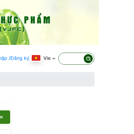
hập
/Đăng ký
Vie
ếm