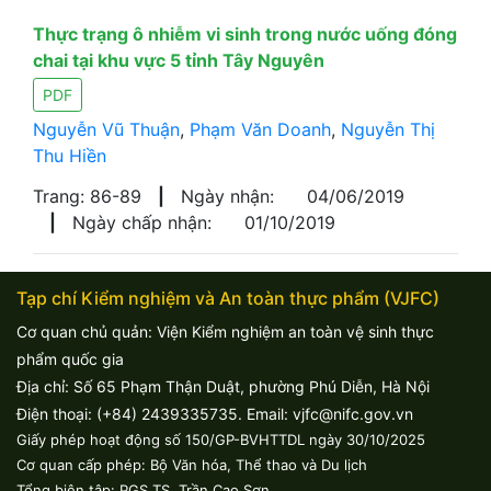
Thực trạng ô nhiễm vi sinh trong nước uống đóng
chai tại khu vực 5 tỉnh Tây Nguyên
PDF
Nguyễn Vũ Thuận
,
Phạm Văn Doanh
,
Nguyễn Thị
Thu Hiền
Trang: 86-89
|
Ngày nhận:
04/06/2019
|
Ngày chấp nhận:
01/10/2019
Tạp chí Kiểm nghiệm và An toàn thực phẩm (VJFC)
Cơ quan chủ quản: Viện Kiểm nghiệm an toàn vệ sinh thực
phẩm quốc gia
Địa chỉ: Số 65 Phạm Thận Duật, phường Phú Diễn, Hà Nội
Điện thoại: (+84) 2439335735. Email: vjfc@nifc.gov.vn
Giấy phép hoạt động số 150/GP-BVHTTDL ngày 30/10/2025
Cơ quan cấp phép: Bộ Văn hóa, Thể thao và Du lịch
Tổng biên tập: PGS.TS. Trần Cao Sơn