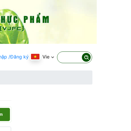
hập
/Đăng ký
Vie
ếm