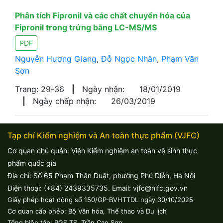
Phân tích Fipronil và các chất chuyển hóa của
Fipronil trong trứng bằng LC-MS/MS
PDF
Nguyễn Hương Giang
,
Đỗ Ngọc Nhân
,
Phạm Văn
Sơn
Trang: 29-36
|
Ngày nhận:
18/01/2019
|
Ngày chấp nhận:
26/03/2019
Tạp chí Kiểm nghiệm và An toàn thực phẩm (VJFC)
Cơ quan chủ quản: Viện Kiểm nghiệm an toàn vệ sinh thực
phẩm quốc gia
Địa chỉ: Số 65 Phạm Thận Duật, phường Phú Diễn, Hà Nội
Điện thoại: (+84) 2439335735. Email: vjfc@nifc.gov.vn
Giấy phép hoạt động số 150/GP-BVHTTDL ngày 30/10/2025
Cơ quan cấp phép: Bộ Văn hóa, Thể thao và Du lịch
Tổng biên tập: PGS.TS. Trần Cao Sơn