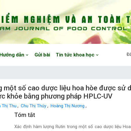
Hướng dẫn
Gửi bài
Tin tức khoa học
Đ
g một số cao dược liệu hoa hòe được sử d
ức khỏe bằng phương pháp HPLC-UV
 Thị Thu
,
Chu Thị Thúy
,
Hoàng Thị Nương
,
Main Article Content
Tóm tắt
Xác định hàm lượng Rutin trong một số cao dược liệu Ho