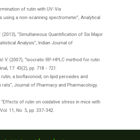
termination of rutin with UV-Vis
s using a non-scanning spectrometer”, Analytical
L.T. (2013), "Simultaneous Quantification of Six Major
stical Analysis", Indian Journal of
jević V. (2007), “Isocratic RP-HPLC method for rutin
l, 17: 43(2), pp. 718 - 721.
 rutin, a bioflavonoid, on lipid peroxides and
in rats”, Journal of Pharmacy and Pharmacology,
, “Effects of rutin on oxidative stress in mice with
Vol. 11, No. 5, pp. 337-342.