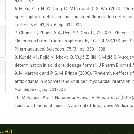
436 - 437.
6. H. Xu, Y. Li, H.-W. Tang, C.-M.Liu, and Q.-S. Wu, (2010), “De
spectrophotometric and laser-induced fluorimetric detection
Letters, Vol. 43, No. 6, pp. 893-904.
7. Chang, L.; Zhang, X.X.; Ren, Y.P.; Cao, L.; Zhi, X.R.; Zhang, 
Flavonoids From Fructus sophorae by LC-ESI-MS/MS and Stati
Pharmaceutical Sciences. 75 (3), pp. 330 - 338.
8. Kuntić V1, Pejić N, Ivković B, Vujić Z, Ilić K, Mićić S, Vuko
determination in solid oral dosage forms”, J Pharm Biomed Ana
9. M. Karthick and P. S. M. Prince (2006), “Preventive effect of
antioxidants in isoproterenol-induced myocardial infarction 
Vol. 58, No. 5, pp. 701-707.
10. M. Nassiri-Asl, T. Naserpour Farivar, E. Abbasi et al (2013)
kainic acid-induced seizure”, Journal of Integrative Medicine, 
(VJFC)