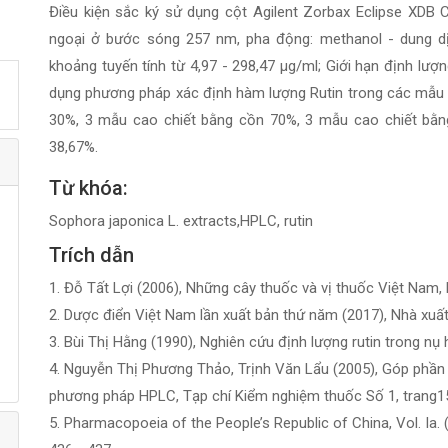
Điều kiện sắc ký sử dụng cột Agilent Zorbax Eclipse XDB 
ngoại ở bước sóng 257 nm, pha động: methanol - dung dịc
khoảng tuyến tính từ 4,97 - 298,47 µg/ml; Giới hạn định lượ
dụng phương pháp xác định hàm lượng Rutin trong các mẫu 
30%, 3 mẫu cao chiết bằng cồn 70%, 3 mẫu cao chiết bằng
38,67%.
Từ khóa:
Sophora japonica L. extracts,HPLC, rutin
Trích dẫn
1. Đỗ Tất Lợi (2006), Những cây thuốc và vị thuốc Việt Nam,
2. Dược điển Việt Nam lần xuất bản thứ năm (2017), Nhà xuất 
3. Bùi Thị Hằng (1990), Nghiên cứu định lượng rutin trong nụ h
4. Nguyễn Thị Phương Thảo, Trịnh Văn Lẩu (2005), Góp phần 
phương pháp HPLC, Tạp chí Kiểm nghiệm thuốc Số 1, trang15
5. Pharmacopoeia of the People’s Republic of China, Vol. I