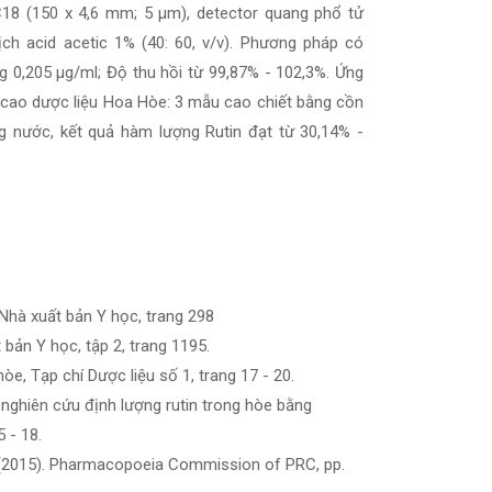
C18 (150 x 4,6 mm; 5 µm), detector quang phổ tử
h acid acetic 1% (40: 60, v/v). Phương pháp có
ng 0,205 µg/ml; Độ thu hồi từ 99,87% - 102,3%. Ứng
cao dược liệu Hoa Hòe: 3 mẫu cao chiết bằng cồn
 nước, kết quả hàm lượng Rutin đạt từ 30,14% -
 Nhà xuất bản Y học, trang 298
bản Y học, tập 2, trang 1195.
òe, Tạp chí Dược liệu số 1, trang 17 - 20.
nghiên cứu định lượng rutin trong hòe bằng
 - 18.
a. (2015). Pharmacopoeia Commission of PRC, pp.