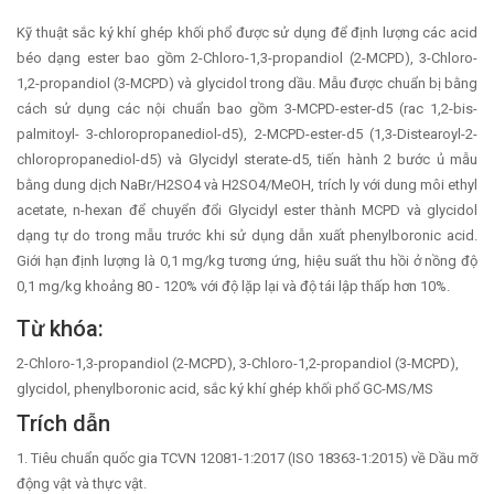
Kỹ thuật sắc ký khí ghép khối phổ được sử dụng để định lượng các acid
béo dạng ester bao gồm 2-Chloro-1,3-propandiol (2-MCPD), 3-Chloro-
1,2-propandiol (3-MCPD) và glycidol trong dầu. Mẫu được chuẩn bị bằng
cách sử dụng các nội chuẩn bao gồm 3-MCPD-ester-d5 (rac 1,2-bis-
palmitoyl- 3-chloropropanediol-d5), 2-MCPD-ester-d5 (1,3-Distearoyl-2-
chloropropanediol-d5) và Glycidyl sterate-d5, tiến hành 2 bước ủ mẫu
bằng dung dịch NaBr/H2SO4 và H2SO4/MeOH, trích ly với dung môi ethyl
acetate, n-hexan để chuyển đổi Glycidyl ester thành MCPD và glycidol
dạng tự do trong mẫu trước khi sử dụng dẫn xuất phenylboronic acid.
Giới hạn định lượng là 0,1 mg/kg tương ứng, hiệu suất thu hồi ở nồng độ
0,1 mg/kg khoảng 80 - 120% với độ lặp lại và độ tái lập thấp hơn 10%.
Từ khóa:
2-Chloro-1,3-propandiol (2-MCPD), 3-Chloro-1,2-propandiol (3-MCPD),
glycidol, phenylboronic acid, sắc ký khí ghép khối phổ GC-MS/MS
Trích dẫn
1. Tiêu chuẩn quốc gia TCVN 12081-1:2017 (ISO 18363-1:2015) về Dầu mỡ
động vật và thực vật.