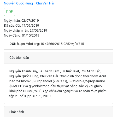
Nguyễn Quốc Hùng
,
Chu Vân Hải
,
PDF
Ngày nhận: 02/07/2019
Đã sửa đổi: 17/09/2019
Ngày chấp nhận: 27/09/2019
Ngày đăng: 01/10/2019
DOI:
https://doi.org/10.47866/2615-9252/vjfc.715
Chi tiết
Các trích dẫn
Nguyễn Thành Duy, Lê Thanh Tâm , Lý Tuấn Kiệt, Phú Minh Tấn,
Nguyễn Quốc Hùng, Chu Vân Hải. "Xác định đồng thời nhóm Acid
béo 2-Chloro-1,3-Propandiol (2-MCPD), 3-Chloro-1,2-propandiol
(3-MCPD) và glycidol trong dầu thực vật bằng sắc ký khí ghép
khối phổ GC-MS/MS".
Tạp chí Kiểm nghiệm và An toàn thực phẩm
.
tập 2 - số 3, pp. 67-73, 2019
Phát hành