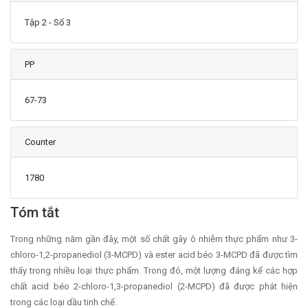
Tập 2 - Số 3
PP
67-73
Counter
1780
Main Article Content
Tóm tắt
Trong những năm gần đây, một số chất gây ô nhiễm thực phẩm như 3-
chloro-1,2-propanediol (3-MCPD) và ester acid béo 3-MCPD đã được tìm
thấy trong nhiều loại thực phẩm. Trong đó, một lượng đáng kể các hợp
chất acid béo 2-chloro-1,3-propanediol (2-MCPD) đã được phát hiện
trong các loại dầu tinh chế.