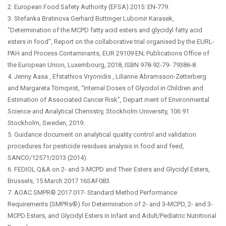
2. European Food Safety Authority (EFSA) 2015: EN-779.
3. Stefanka Bratinova Gerhard Buttinger Lubomir Karasek,
“Determination of the MCPD fatty acid esters and glycidyl fatty acid
esters in food”, Report on the collaborative trial organised by the EURL-
PAH and Process Contaminants, EUR 29109 EN; Publications Office of
the European Union, Luxembourg, 2018, ISBN 978-92-79- 79386-8.
4. Jenny Aasa , Efstathios Vryonidis , Lilianne Abramsson-Zetterberg
and Margareta Törnqvist, “Internal Doses of Glycidol in Children and
Estimation of Associated Cancer Risk”, Depart ment of Environmental
Science and Analytical Chemistry, Stockholm University, 106 91
Stockholm, Sweden, 2019.
5. Guidance document on analytical quality control and validation
procedures for pesticide residues analysis in food and feed,
SANCO/12571/2013 (2014).
6. FEDIOL Q&A on 2- and 3-MCPD and Their Esters and Glycidyl Esters,
Brussels, 15 March 2017 16SAF083.
7. AOAC SMPR® 2017.017- Standard Method Performance
Requirements (SMPRs®) for Determination of 2- and 3-MCPD, 2- and 3-
MCPD Esters, and Glycidyl Esters in Infant and Adult/Pediatric Nutritional