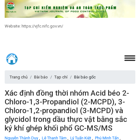
Website: https://vjfc.nifc.gov.vn/
Trang chủ
Bài báo
Tạp chí
Bài báo gốc
Xác định đồng thời nhóm Acid béo 2-
Chloro-1,3-Propandiol (2-MCPD), 3-
Chloro-1,2-propandiol (3-MCPD) và
glycidol trong dầu thực vật bằng sắc
ký khí ghép khối phổ GC-MS/MS
Nguyễn Thành Duy
,
Lê Thanh Tâm
,
Lý Tuấn Kiệt
,
Phú Minh Tấn
,