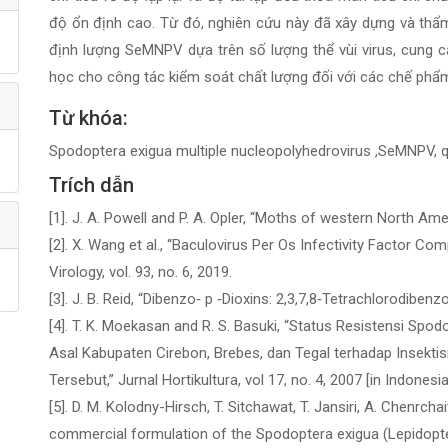
độ ổn định cao. Từ đó, nghiên cứu này đã xây dựng và th
định lượng SeMNPV dựa trên số lượng thể vùi virus, cung c
học cho công tác kiểm soát chất lượng đối với các chế phẩ
Từ khóa:
Spodoptera exigua multiple nucleopolyhedrovirus ,SeMNPV, q
Trích dẫn
[1]. J. A. Powell and P. A. Opler, “Moths of western North A
[2]. X. Wang et al., “Baculovirus Per Os Infectivity Factor 
Virology, vol. 93, no. 6, 2019.
[3]. J. B. Reid, “Dibenzo‐ p ‐Dioxins: 2,3,7,8‐Tetrachlorodibenzo
[4]. T. K. Moekasan and R. S. Basuki, “Status Resistensi S
Asal Kabupaten Cirebon, Brebes, dan Tegal terhadap Insekti
Tersebut,” Jurnal Hortikultura, vol 17, no. 4, 2007 [in Indonesia
[5]. D. M. Kolodny-Hirsch, T. Sitchawat, T. Jansiri, A. Chenrchai
commercial formulation of the Spodoptera exigua (Lepidopter