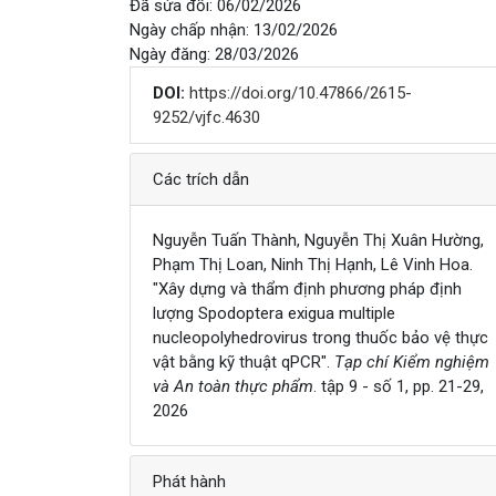
Đã sửa đổi: 06/02/2026
Ngày chấp nhận: 13/02/2026
Ngày đăng: 28/03/2026
DOI:
https://doi.org/10.47866/2615-
9252/vjfc.4630
Chi tiết
Các trích dẫn
Nguyễn Tuấn Thành, Nguyễn Thị Xuân Hường,
Phạm Thị Loan, Ninh Thị Hạnh, Lê Vinh Hoa.
"Xây dựng và thẩm định phương pháp định
lượng Spodoptera exigua multiple
nucleopolyhedrovirus trong thuốc bảo vệ thực
vật bằng kỹ thuật qPCR".
Tạp chí Kiểm nghiệm
và An toàn thực phẩm
. tập 9 - số 1, pp. 21-29,
2026
Phát hành