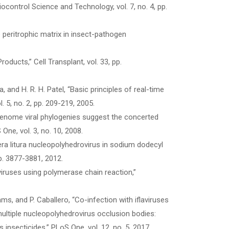
control Science and Technology, vol. 7, no. 4, pp.
e peritrophic matrix in insect-pathogen
Products,” Cell Transplant, vol. 33, pp.
ya, and H. R. H. Patel, “Basic principles of real-time
. 5, no. 2, pp. 209-219, 2005.
 genome viral phylogenies suggest the concerted
One, vol. 3, no. 10, 2008.
ptera litura nucleopolyhedrovirus in sodium dodecyl
pp. 3877-3881, 2012.
viruses using polymerase chain reaction,”
iams, and P. Caballero, “Co-infection with iflaviruses
multiple nucleopolyhedrovirus occlusion bodies:
 insecticides,” PLoS One, vol. 12, no. 5, 2017.