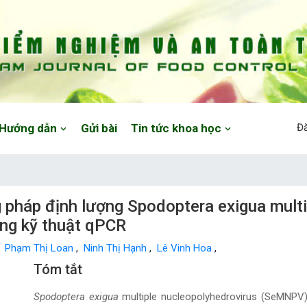
Hướng dẫn
Gửi bài
Tin tức khoa học
Đ
pháp định lượng Spodoptera exigua multi
ằng kỹ thuật qPCR
,
Phạm Thị Loan
,
Ninh Thị Hạnh
,
Lê Vinh Hoa
,
Main Article Content
Tóm tắt
Spodoptera exigua
multiple nucleopolyhedrovirus (SeMNPV)