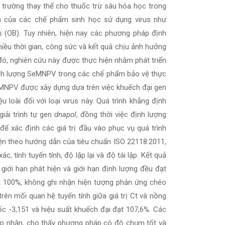
i trường thay thế cho thuốc trừ sâu hóa học trong
ả của các chế phẩm sinh học sử dụng virus như
 (OB). Tuy nhiên, hiện nay các phương pháp định
iều thời gian, công sức và kết quả chịu ảnh hưởng
 đó, nghiên cứu này được thực hiện nhằm phát triển
ịnh lượng SeMNPV trong các chế phẩm bảo vệ thực
eMNPV được xây dựng dựa trên việc khuếch đại gen
u loài đối với loại virus này. Quá trình khẳng định
iải trình tự gen
dnapol
, đồng thời việc định lượng
ể xác định các giá trị đầu vào phục vụ quá trình
n theo hướng dẫn của tiêu chuẩn ISO 22118:2011,
, tính tuyến tính, độ lặp lại và độ tái lập. Kết quả
giới hạn phát hiện và giới hạn định lượng đều đạt
t 100%, không ghi nhận hiện tượng phản ứng chéo
ên mối quan hệ tuyến tính giữa giá trị Ct và nồng
dốc -3,151 và hiệu suất khuếch đại đạt 107,6%. Các
chấp nhận, cho thấy phương pháp có độ chụm tốt và