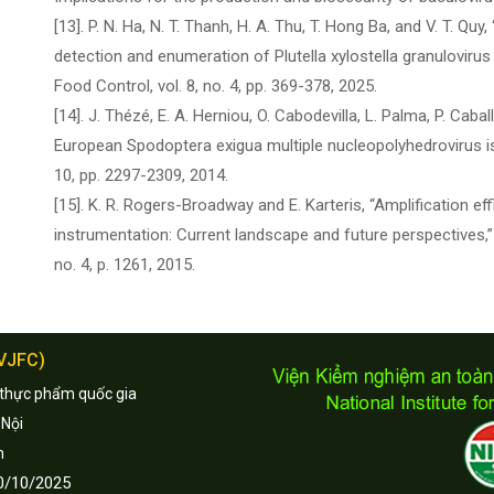
[13]. P. N. Ha, N. T. Thanh, H. A. Thu, T. Hong Ba, and V. T. 
detection and enumeration of Plutella xylostella granulovirus
Food Control, vol. 8, no. 4, pp. 369-378, 2025.
[14]. J. Thézé, E. A. Herniou, O. Cabodevilla, L. Palma, P. Cabal
European Spodoptera exigua multiple nucleopolyhedrovirus isol
10, pp. 2297-2309, 2014.
[15]. K. R. Rogers-Broadway and E. Karteris, “Amplification ef
instrumentation: Current landscape and future perspectives,”
no. 4, p. 1261, 2015.
(VJFC)
 thực phẩm quốc gia
 Nội
n
0/10/2025