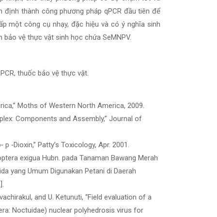
ẩm định thành công phương pháp qPCR đầu tiên để
ấp một công cụ nhạy, đặc hiệu và có ý nghĩa sinh
m bảo vệ thực vật sinh học chứa SeMNPV.
PCR, thuốc bảo vệ thực vật.
merica,” Moths of Western North America, 2009.
Complex: Components and Assembly,” Journal of
‐ p ‐Dioxin,” Patty’s Toxicology, Apr. 2001.
podoptera exigua Hubn. pada Tanaman Bawang Merah
sida yang Umum Digunakan Petani di Daerah
].
vachirakul, and U. Ketunuti, “Field evaluation of a
a: Noctuidae) nuclear polyhedrosis virus for