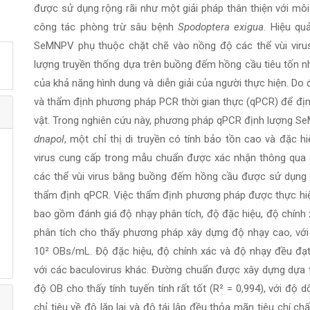
được sử dụng rộng rãi như một giải pháp thân thiện với mô
công tác phòng trừ sâu bệnh
Spodoptera exigua
. Hiệu qu
SeMNPV phụ thuộc chặt chẽ vào nồng độ các thể vùi virus
lượng truyền thống dựa trên buồng đếm hồng cầu tiêu tốn nh
của khả năng hình dung và diễn giải của người thực hiện. Do
và thẩm định phương pháp PCR thời gian thực (qPCR) để đ
vật. Trong nghiên cứu này, phương pháp qPCR định lượng S
dnapol
, một chỉ thị di truyền có tính bảo tồn cao và đặc hiệ
virus cung cấp trong mẫu chuẩn được xác nhận thông qua g
các thể vùi virus bằng buồng đếm hồng cầu được sử dụng đ
thẩm định qPCR. Việc thẩm định phương pháp được thực hiệ
bao gồm đánh giá độ nhạy phân tích, độ đặc hiệu, độ chính xác
phân tích cho thấy phương pháp xây dựng độ nhạy cao, với 
10² OBs/mL. Độ đặc hiệu, độ chính xác và độ nhạy đều đạ
với các baculovirus khác. Đường chuẩn được xây dựng dựa tr
độ OB cho thấy tính tuyến tính rất tốt (R² = 0,994), với độ 
chỉ tiêu về độ lặp lại và độ tái lập đều thỏa mãn tiêu chí 