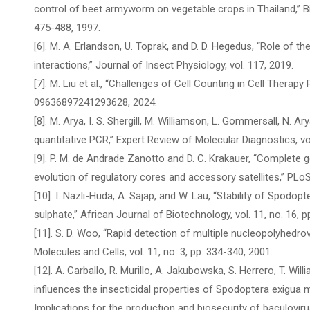
control of beet armyworm on vegetable crops in Thailand,” Bio
475-488, 1997.
[6]. M. A. Erlandson, U. Toprak, and D. D. Hegedus, “Role of th
interactions,” Journal of Insect Physiology, vol. 117, 2019.
[7]. M. Liu et al., “Challenges of Cell Counting in Cell Therapy 
09636897241293628, 2024.
[8]. M. Arya, I. S. Shergill, M. Williamson, L. Gommersall, N. Ar
quantitative PCR,” Expert Review of Molecular Diagnostics, vol
[9]. P. M. de Andrade Zanotto and D. C. Krakauer, “Complete
evolution of regulatory cores and accessory satellites,” PLoS 
[10]. I. Nazli-Huda, A. Sajap, and W. Lau, “Stability of Spodo
sulphate,” African Journal of Biotechnology, vol. 11, no. 16, 
[11]. S. D. Woo, “Rapid detection of multiple nucleopolyhedro
Molecules and Cells, vol. 11, no. 3, pp. 334-340, 2001.
[12]. A. Carballo, R. Murillo, A. Jakubowska, S. Herrero, T. Will
influences the insecticidal properties of Spodoptera exigua 
Implications for the production and biosecurity of baculovirus