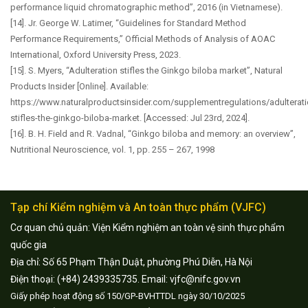
performance liquid chromatographic method”, 2016 (in Vietnamese).
[14]. Jr. George W. Latimer, “Guidelines for Standard Method
Performance Requirements,” Official Methods of Analysis of AOAC
International, Oxford University Press, 2023.
[15]. S. Myers, “Adulteration stifles the Ginkgo biloba market”, Natural
Products Insider [Online]. Available:
https://www.naturalproductsinsider.com/supplementregulations/adulterati
stifles-the-ginkgo-biloba-market. [Accessed: Jul 23rd, 2024].
[16]. B. H. Field and R. Vadnal, “Ginkgo biloba and memory: an overview”,
Nutritional Neuroscience, vol. 1, pp. 255 – 267, 1998
Tạp chí Kiểm nghiệm và An toàn thực phẩm (VJFC)
Cơ quan chủ quản: Viện Kiểm nghiệm an toàn vệ sinh thực phẩm
quốc gia
Địa chỉ: Số 65 Phạm Thận Duật, phường Phú Diễn, Hà Nội
Điện thoại: (+84) 2439335735. Email: vjfc@nifc.gov.vn
Giấy phép hoạt động số 150/GP-BVHTTDL ngày 30/10/2025