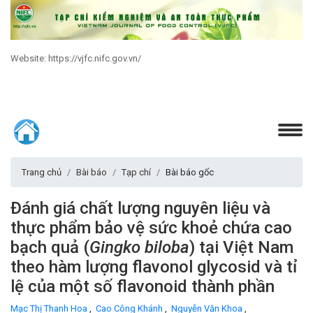
Website: https://vjfc.nifc.gov.vn/
Trang chủ
Bài báo
Tạp chí
Bài báo gốc
Đánh giá chất lượng nguyên liệu và
thực phẩm bảo vệ sức khoẻ chứa cao
bạch quả (
Gingko biloba
) tại Việt Nam
theo hàm lượng flavonol glycosid và tỉ
lệ của một số flavonoid thành phần
Mạc Thị Thanh Hoa
,
Cao Công Khánh
,
Nguyễn Văn Khoa
,