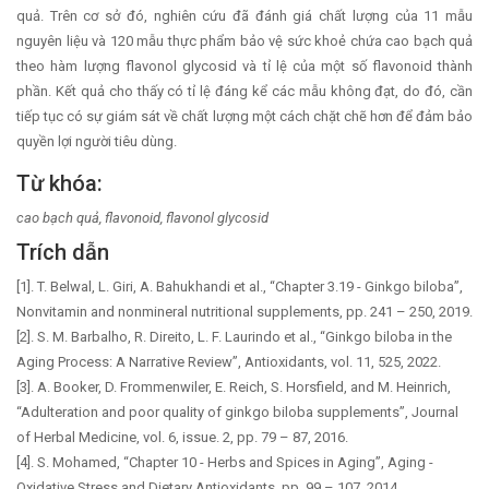
quả. Trên cơ sở đó, nghiên cứu đã đánh giá chất lượng của 11 mẫu
nguyên liệu và 120 mẫu thực phẩm bảo vệ sức khoẻ chứa cao bạch quả
theo hàm lượng flavonol glycosid và tỉ lệ của một số flavonoid thành
phần. Kết quả cho thấy có tỉ lệ đáng kể các mẫu không đạt, do đó, cần
tiếp tục có sự giám sát về chất lượng một cách chặt chẽ hơn để đảm bảo
quyền lợi người tiêu dùng.
Từ khóa:
cao bạch quả, flavonoid, flavonol glycosid
Trích dẫn
[1]. T. Belwal, L. Giri, A. Bahukhandi et al., “Chapter 3.19 - Ginkgo biloba”,
Nonvitamin and nonmineral nutritional supplements, pp. 241 – 250, 2019.
[2]. S. M. Barbalho, R. Direito, L. F. Laurindo et al., “Ginkgo biloba in the
Aging Process: A Narrative Review”, Antioxidants, vol. 11, 525, 2022.
[3]. A. Booker, D. Frommenwiler, E. Reich, S. Horsfield, and M. Heinrich,
“Adulteration and poor quality of ginkgo biloba supplements”, Journal
of Herbal Medicine, vol. 6, issue. 2, pp. 79 – 87, 2016.
[4]. S. Mohamed, “Chapter 10 - Herbs and Spices in Aging”, Aging -
Oxidative Stress and Dietary Antioxidants, pp. 99 – 107, 2014.