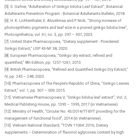
[5]. S. Gafner, “Adulteration of Ginkgo biloba Leaf Extract”, Botanical
Adulterants Prevention Program - Botanical Adulterants Bulletin, 2018.
[6]. H. K. Lichtenthaler, E. Abuslimaa and P. Nick, “Strong increase of
photosynthetic pigments and leaf size in a pruned ginkgo biloba tree”,
Photosynthetica, vol. 61, no. 3, pp. 297 – 307, 2023.
[7]. United State Pharmacopoeia, “Dietary supplement - Powdered
Ginkgo Extract,” USP 43-NF 38, 2020.
[8]. European Pharmacopoeia, “Ginkgo dry extract, refined and
quantified,” 8th Edition, pp. 1257-1261, 2013.
[9]. British Pharmacopoeia, “Refined and Quantified Ginkgo Dry Extract,”
IV, pp. 245 – 248, 2020.
[10]. Pharmacopoeia of The People’s Republic of China, “Ginkgo Leaves
Extract,” vol. 1, pp. 507 – 509, 2015.
[11]. Vietnamese Pharmacopoeia V, “Ginkgo biloba leaf extract”, Vol. 2,
Medical Publshing House, pp. 1393 – 1395, 2017 (in Vietnamese).
[12]. Ministry of Health, “Circular No. 43/2014/TT-BYT providing for the
management of functional food”, 2014 (in Vietnamese).
[13]. Vietnam National Standard, “TCVN 11064: 2016, Dietary
supplements – Determination of flavonol aglycones content by high