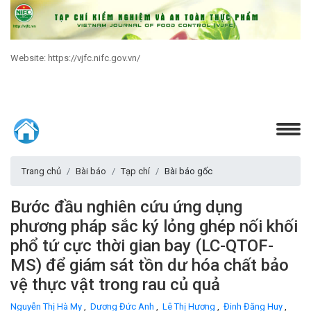
Website: https://vjfc.nifc.gov.vn/
Trang chủ
Bài báo
Tạp chí
Bài báo gốc
Bước đầu nghiên cứu ứng dụng
phương pháp sắc ký lỏng ghép nối khối
phổ tứ cực thời gian bay (LC-QTOF-
MS) để giám sát tồn dư hóa chất bảo
vệ thực vật trong rau củ quả
Nguyễn Thị Hà My
,
Dương Đức Anh
,
Lê Thị Hương
,
Đinh Đăng Huy
,