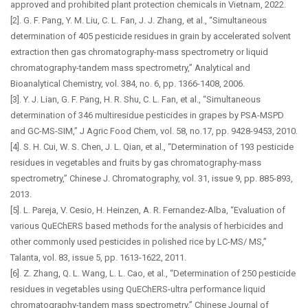
approved and prohibited plant protection chemicals in Vietnam, 2022.
[2]. G. F. Pang, Y. M. Liu, C. L. Fan, J. J. Zhang, et al., “Simultaneous
determination of 405 pesticide residues in grain by accelerated solvent
extraction then gas chromatography-mass spectrometry or liquid
chromatography-tandem mass spectrometry,” Analytical and
Bioanalytical Chemistry, vol. 384, no. 6, pp. 1366-1408, 2006.
[3]. Y. J. Lian, G. F. Pang, H. R. Shu, C. L. Fan, et al., “Simultaneous
determination of 346 multiresidue pesticides in grapes by PSA-MSPD
and GC-MS-SIM,” J Agric Food Chem, vol. 58, no.17, pp. 9428-9453, 2010.
[4]. S. H. Cui, W. S. Chen, J. L. Qian, et al., “Determination of 193 pesticide
residues in vegetables and fruits by gas chromatography-mass
spectrometry,” Chinese J. Chromatography, vol. 31, issue 9, pp. 885-893,
2013.
[5]. L. Pareja, V. Cesio, H. Heinzen, A. R. Fernandez-Alba, “Evaluation of
various QuEChERS based methods for the analysis of herbicides and
other commonly used pesticides in polished rice by LC-MS/ MS,”
Talanta, vol. 83, issue 5, pp. 1613-1622, 2011.
[6]. Z. Zhang, Q. L. Wang, L. L. Cao, et al., “Determination of 250 pesticide
residues in vegetables using QuEChERS-ultra performance liquid
chromatography-tandem mass spectrometry,” Chinese Journal of