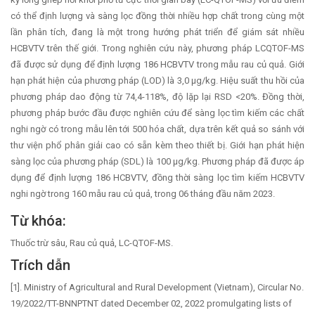
có thể định lượng và sàng lọc đồng thời nhiều hợp chất trong cùng một
lần phân tích, đang là một trong hướng phát triển để giám sát nhiều
HCBVTV trên thế giới. Trong nghiên cứu này, phương pháp LCQTOF-MS
đã được sử dụng để định lượng 186 HCBVTV trong mẫu rau củ quả. Giới
hạn phát hiện của phương pháp (LOD) là 3,0 µg/kg. Hiệu suất thu hồi của
phương pháp dao động từ 74,4-118%, độ lặp lại RSD <20%. Đồng thời,
phương pháp bước đầu được nghiên cứu để sàng lọc tìm kiếm các chất
nghi ngờ có trong mẫu lên tới 500 hóa chất, dựa trên kết quả so sánh với
thư viện phổ phân giải cao có sẵn kèm theo thiết bị. Giới hạn phát hiện
sàng lọc của phương pháp (SDL) là 100 µg/kg. Phương pháp đã được áp
dụng để định lượng 186 HCBVTV, đồng thời sàng lọc tìm kiếm HCBVTV
nghi ngờ trong 160 mẫu rau củ quả, trong 06 tháng đầu năm 2023.
Từ khóa:
Thuốc trừ sâu, Rau củ quả, LC-QTOF-MS.
Trích dẫn
[1]. Ministry of Agricultural and Rural Development (Vietnam), Circular No.
19/2022/TT-BNNPTNT dated December 02, 2022 promulgating lists of