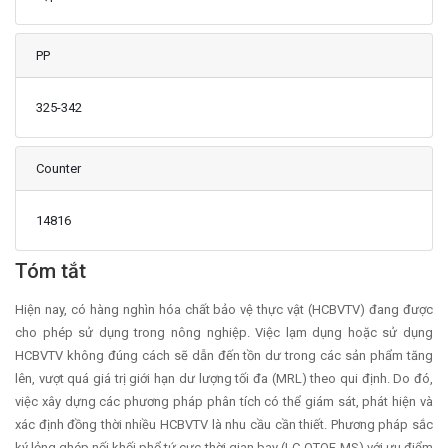
PP
325-342
Counter
14816
Main Article Content
Tóm tắt
Hiện nay, có hàng nghìn hóa chất bảo vệ thực vật (HCBVTV) đang được
cho phép sử dụng trong nông nghiệp. Việc lạm dụng hoặc sử dụng
HCBVTV không đúng cách sẽ dẫn đến tồn dư trong các sản phẩm tăng
lên, vượt quá giá trị giới hạn dư lượng tối đa (MRL) theo qui định. Do đó,
việc xây dựng các phương pháp phân tích có thể giám sát, phát hiện và
xác định đồng thời nhiều HCBVTV là nhu cầu cần thiết. Phương pháp sắc
ký lỏng ghép nối khối phổ tứ cực thời gian bay (LC-QTOF-MS) với ưu điểm