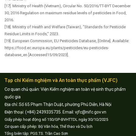
[17]. Ministry of Health (Vietnam), Circular No. 50/2016/TT-BYT December
30, 2016 Regulation on maximum residue levels of pesticides in Food,
2016.
[18]. Ministry of Health and Welfare (Taiwan), “Standards for Pesticide
Residue Limits in Foods,” 2023.
[19]. European Commission, EU Pesticides Database, [Online]. Available:
https://food.ec.europa.eu/plants/pesticides/eu-pesticides-
database_en [Accessed15/09/2023].
Tạp chí Kiểm nghiệm và An toàn thực phẩm (VJFC)
Cơ quan chủ quản: Viện Kiểm nghiệm an toàn vệ sinh thực phẩm
quốc gia
Địa chỉ: Số 65 Phạm Thận Duật, phường Phú Diễn, Hà Nội
Điện thoại: (+84) 2439335735. Email: vjfc@nifc.gov.vn
Giấy phép hoạt động số 150/GP-BVHTTDL ngày 30/10/2025
Cơ quan cấp phép: Bộ Văn hóa, Thể thao và Du lịch
Tổng biên tập: PGS.TS. Trần Cao Sơn