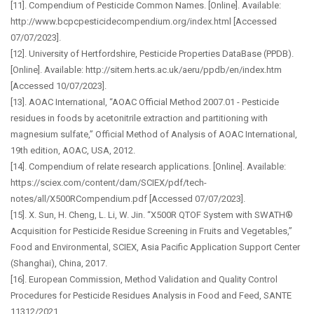
[11]. Compendium of Pesticide Common Names. [Online]. Available:
http://www.bcpcpesticidecompendium.org/index.html [Accessed
07/07/2023].
[12]. University of Hertfordshire, Pesticide Properties DataBase (PPDB).
[Online]. Available: http://sitem.herts.ac.uk/aeru/ppdb/en/index.htm
[Accessed 10/07/2023].
[13]. AOAC International, “AOAC Official Method 2007.01 - Pesticide
residues in foods by acetonitrile extraction and partitioning with
magnesium sulfate,” Official Method of Analysis of AOAC International,
19th edition, AOAC, USA, 2012.
[14]. Compendium of relate research applications. [Online]. Available:
https://sciex.com/content/dam/SCIEX/pdf/tech-
notes/all/X500RCompendium.pdf [Accessed 07/07/2023].
[15]. X. Sun, H. Cheng, L. Li, W. Jin. “X500R QTOF System with SWATH®
Acquisition for Pesticide Residue Screening in Fruits and Vegetables,”
Food and Environmental, SCIEX, Asia Pacific Application Support Center
(Shanghai), China, 2017.
[16]. European Commission, Method Validation and Quality Control
Procedures for Pesticide Residues Analysis in Food and Feed, SANTE
11312/2021.