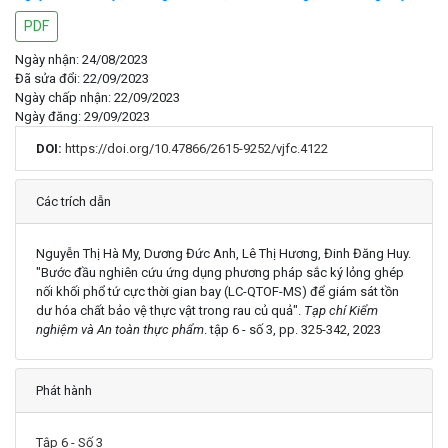
PDF
Ngày nhận: 24/08/2023
Đã sửa đổi: 22/09/2023
Ngày chấp nhận: 22/09/2023
Ngày đăng: 29/09/2023
DOI:
https://doi.org/10.47866/2615-9252/vjfc.4122
Chi tiết
Các trích dẫn
Nguyễn Thị Hà My, Dương Đức Anh, Lê Thị Hương, Đinh Đăng Huy.
"Bước đầu nghiên cứu ứng dụng phương pháp sắc ký lỏng ghép
nối khối phổ tứ cực thời gian bay (LC-QTOF-MS) để giám sát tồn
dư hóa chất bảo vệ thực vật trong rau củ quả".
Tạp chí Kiểm
nghiệm và An toàn thực phẩm
. tập 6 - số 3, pp. 325-342, 2023
Phát hành
Tập 6 - Số 3