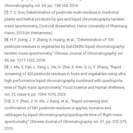
Chromatography, vol. 34, pp. 158-164, 2016.
[7]. T. C. Son, Determination of pesticide multi-residues in medicinal
plants and herbal products by gas and liquid chromatography tandem
mass spectrometry, Doctoral dissertation, Hanoi University of Pharmacy,
Hanoi, 2015 (in Vietnamese).
[8]. H. F. Deng, J. Y. Zhang, K. Huang, et al., “Determination of 105
pesticide residues in vegetables by QuEChERS-liquid chromatography-
tandem mass spectrometry,” Chinese Journal of Chromatography, vol.
36, pp. 1211-1222, 2018.
[9]. J. Ma, S. Fan, L. Yang, L. He, H. Zhai, X. Ren, Q. Li, Y. Zhang, “Rapid
screening of 420 pesticide residues in fruits and vegetables using ultra
high performance liquid chromatography combined with quadrupole-
time of flight mass spectrometry,” Food Science and Human Wellness,
vol. 12, issue 4, pp. 1064-1070, 2023.
[10]. Z. Y. Zhao, Z. H. Shi, J. Kang, et al., “Rapid screening and
confirmation of 281 pesticide residues in apples, tomatos and
cabbages by liquid chromatography/quadrupole time-of-flight mass
spectrometry,” Chinese Journal of Chromatography, vol. 31, pp. 372-379,
2013.