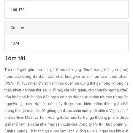
166-174
Counter
1374
Main Article Content
Tóm tắt
Trên thế giới gần như thịt gà được sử dụng đều ở dạng thịt lạnh (mát)
hoặc cấp đông để đảm bảo chất lượng và vệ sinh an toàn thực phẩm
(VSATTP), tuy nhiên ở Việt Nam thói quen sử dụng thịt gà nóng (không hạ
thấp nhiệt độ thân thịt sau giết mổ, khi bảo quản, vận chuyển hay tiêu thụ)
còn khá phổ biến dẫn đến nguy cơ ngộ độc thực phẩm rất cao từ nguồn
nguyên liệu này. Nghiên cứu này được thực hiện nhằm đánh giá chất
lượng thịt gà mát của 02 giống gà được chăn nuôi phổ biến ở Việt Nam là
Indian River Meat và Tam Hoàng được nuôi tại trại gà thương phẩm, được
giết mổ, làm lạnh tại nhà máy sản xuất của Công ty TNHH Thực phẩm 3F
(Bình Dương). Thân thịt gà được làm lạnh xuống 0 - 4°C ngay sau khi giết