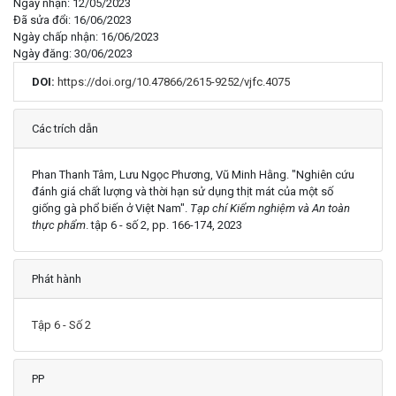
Ngày nhận: 12/05/2023
Đã sửa đổi: 16/06/2023
Ngày chấp nhận: 16/06/2023
Ngày đăng: 30/06/2023
DOI:
https://doi.org/10.47866/2615-9252/vjfc.4075
Chi tiết
Các trích dẫn
Phan Thanh Tâm, Lưu Ngọc Phương, Vũ Minh Hằng. "Nghiên cứu
đánh giá chất lượng và thời hạn sử dụng thịt mát của một số
giống gà phổ biến ở Việt Nam".
Tạp chí Kiểm nghiệm và An toàn
thực phẩm
. tập 6 - số 2, pp. 166-174, 2023
Phát hành
Tập 6 - Số 2
PP