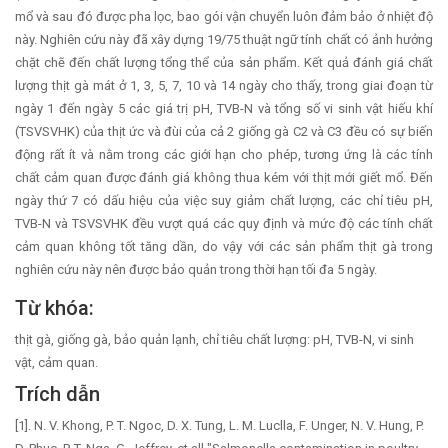
mổ và sau đó được pha lọc, bao gói vận chuyển luôn đảm bảo ở nhiệt độ
này. Nghiên cứu này đã xây dựng 19/75 thuật ngữ tính chất có ảnh hưởng
chặt chẽ đến chất lượng tổng thể của sản phẩm. Kết quả đánh giá chất
lượng thịt gà mát ở 1, 3, 5, 7, 10 và 14 ngày cho thấy, trong giai đoạn từ
ngày 1 đến ngày 5 các giá trị pH, TVB-N và tổng số vi sinh vật hiếu khí
(TSVSVHK) của thịt ức và đùi của cả 2 giống gà C2 và C3 đều có sự biến
động rất ít và nằm trong các giới hạn cho phép, tương ứng là các tính
chất cảm quan được đánh giá không thua kém với thịt mới giết mổ. Đến
ngày thứ 7 có dấu hiệu của việc suy giảm chất lượng, các chỉ tiêu pH,
TVB-N và TSVSVHK đều vượt quá các quy định và mức độ các tính chất
cảm quan không tốt tăng dần, do vậy với các sản phẩm thịt gà trong
nghiên cứu này nên được bảo quản trong thời hạn tối đa 5 ngày.
Từ khóa:
thịt gà, giống gà, bảo quản lạnh, chỉ tiêu chất lượng: pH, TVB-N, vi sinh
vật, cảm quan.
Trích dẫn
[1]. N. V. Khong, P. T. Ngoc, D. X. Tung, L. M. Luclla, F. Unger, N. V. Hung, P.