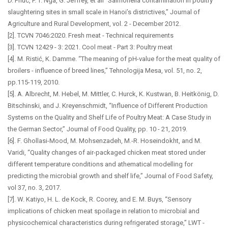
D. Phuc, P. T. Nga, G. Jeffrey, et all "Salmonella contamination in poultry
slaughtering sites in small scale in Hanoi’s districtives,” Journal of
Agriculture and Rural Development, vol. 2 - December 2012.
[2]. TCVN 7046:2020. Fresh meat - Technical requirements
[3]. TCVN 12429 - 3: 2021. Cool meat - Part 3: Poultry meat
[4]. M. Ristić, K. Damme. “The meaning of pH-value for the meat quality of
broilers - influence of breed lines,” Tehnologija Mesa, vol. 51, no. 2,
pp.115-119, 2010.
[5]. A. Albrecht, M. Hebel, M. Mittler, C. Hurck, K. Kustwan, B. Heitkönig, D.
Bitschinski, and J. Kreyenschmidt, “Influence of Different Production
Systems on the Quality and Shelf Life of Poultry Meat: A Case Study in
the German Sector,” Journal of Food Quality, pp. 10 - 21, 2019.
[6]. F. Ghollasi-Mood, M. Mohsenzadeh, M.-R. Hoseindokht, and M.
Varidi, “Quality changes of air-packaged chicken meat stored under
different temperature conditions and athematical modelling for
predicting the microbial growth and shelf life,” Journal of Food Safety,
vol 37, no. 3, 2017.
[7]. W. Katiyo, H. L. de Kock, R. Coorey, and E. M. Buys, “Sensory
implications of chicken meat spoilage in relation to microbial and
physicochemical characteristics during refrigerated storage,” LWT -