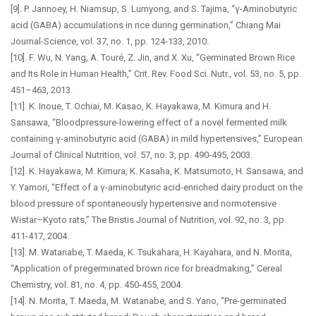
[9]. P. Jannoey, H. Niamsup, S. Lumyong, and S. Tajima, “γ-Aminobutyric
acid (GABA) accumulations in rice during germination,” Chiang Mai
Journal-Science, vol. 37, no. 1, pp. 124-133, 2010.
[10]. F. Wu, N. Yang, A. Touré, Z. Jin, and X. Xu, “Germinated Brown Rice
and Its Role in Human Health,” Crit. Rev. Food Sci. Nutr., vol. 53, no. 5, pp.
451–463, 2013.
[11]. K. Inoue, T. Ochiai, M. Kasao, K. Hayakawa, M. Kimura and H.
Sansawa, “Bloodpressure-lowering effect of a novel fermented milk
containing γ-aminobutyric acid (GABA) in mild hypertensives,” European
Journal of Clinical Nutrition, vol. 57, no. 3, pp. 490-495, 2003.
[12]. K. Hayakawa, M. Kimura, K. Kasaha, K. Matsumoto, H. Sansawa, and
Y. Yamori, “Effect of a γ-aminobutyric acid-enriched dairy product on the
blood pressure of spontaneously hypertensive and normotensive
Wistar–Kyoto rats,” The Bristis Journal of Nutrition, vol. 92, no. 3, pp.
411-417, 2004.
[13]. M. Watanabe, T. Maeda, K. Tsukahara, H. Kayahara, and N. Morita,
“Application of pregerminated brown rice for breadmaking,” Cereal
Chemistry, vol. 81, no. 4, pp. 450-455, 2004.
[14]. N. Morita, T. Maeda, M. Watanabe, and S. Yano, “Pre-germinated