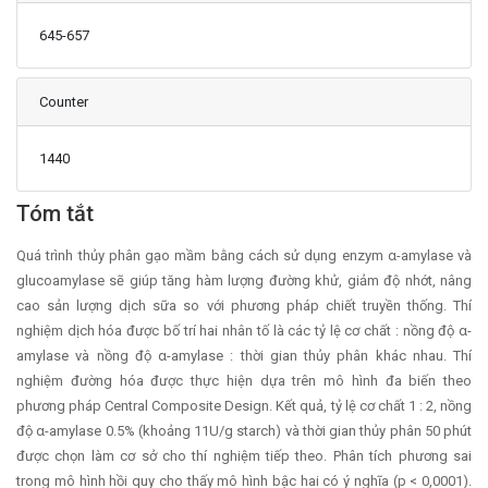
645-657
Counter
1440
Main Article Content
Tóm tắt
Quá trình thủy phân gạo mầm bằng cách sử dụng enzym α-amylase và
glucoamylase sẽ giúp tăng hàm lượng đường khử, giảm độ nhớt, nâng
cao sản lượng dịch sữa so với phương pháp chiết truyền thống. Thí
nghiệm dịch hóa được bố trí hai nhân tố là các tỷ lệ cơ chất : nồng độ α-
amylase và nồng độ α-amylase : thời gian thủy phân khác nhau. Thí
nghiệm đường hóa được thực hiện dựa trên mô hình đa biến theo
phương pháp Central Composite Design. Kết quả, tỷ lệ cơ chất 1 : 2, nồng
độ α-amylase 0.5% (khoảng 11U/g starch) và thời gian thủy phân 50 phút
được chọn làm cơ sở cho thí nghiệm tiếp theo. Phân tích phương sai
trong mô hình hồi quy cho thấy mô hình bậc hai có ý nghĩa (p < 0,0001).