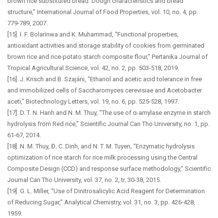
brown rice substituted bread: Dough characteristics and bread
structure,” International Journal of Food Properties, vol. 10, no. 4, pp.
779-789, 2007.
[15]. I. F. Bolarinwa and K. Muhammad, “Functional properties,
antioxidant activities and storage stability of cookies from germinated
brown rice and rice-potato starch composite flour,” Pertanika Journal of
Tropical Agricultural Science, vol. 42, no. 2, pp. 503-518, 2019.
[16]. J. Krisch and B. Szajáni, “Ethanol and acetic acid tolerance in free
and immobilized cells of Saccharomyces cerevisiae and Acetobacter
aceti,” Biotechnology Letters, vol. 19, no. 6, pp. 525-528, 1997.
[17]. D. T. N. Hanh and N. M. Thuy, “The use of α-amylase enzyme in starch
hydrolysis from Red rice,” Scientific Journal Can Tho University, no. 1, pp.
61-67, 2014.
[18]. N. M. Thuy, Đ. C. Dinh, and N. T. M. Tuyen, “Enzymatic hydrolysis
optimization of rice starch for rice milk processing using the Central
Composite Design (CCD) and response surface methodology,” Scientific
Journal Can Tho University, vol. 37, no. 2, tr. 30-38, 2015.
[19]. G. L. Miller, “Use of Dinitrosalicylic Acid Reagent for Determination
of Reducing Sugar,” Analytical Chemistry, vol. 31, no. 3, pp. 426-428,
1959.