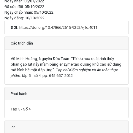
Ngày nhận: 05/07/2022
Đã sửa đổi: 05/10/2022
Ngày chấp nhận: 05/10/2022
Ngày đăng: 10/10/2022
DOI:
https://doi.org/10.47866/2615-9252/vjfc.4011
Chi tiết
Các trích dẫn
Võ Minh Hoàng, Nguyễn Đức Toàn. "Tối ưu hóa quá trình thủy
phân gạo lứt nảy mầm bằng enzyme tạo đường khử cao sử dụng
mô hình bề mặt đáp ứng".
Tạp chí Kiểm nghiệm và An toàn thực
phẩm
. tập 5 - số 4, pp. 645-657, 2022
Phát hành
Tập 5 - Số 4
PP