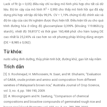
Lack of fit (p > 0,05) điều này chỉ ra rằng mô hình phù hợp cho tất cả dữ
2
liệu. Độ tin cậy của mô hình R
= 0,993 cho thấy mô hình hồi qui đã xây
dựng phù hợp với tập dữ liệu 99,3%. CV = 1,19% chứng tỏ độ chính xác và
độ tin cậy của các thí nghiệm được thực hiện tốt. Điều kiện tối ưu cho quá
trình đường hóa ở nồng độ glucoamylase 0,399% (khoảng 119.863U/g
starch), nhiệt độ 59,813°C và thời gian 160,468 phút cho hàm lượng DE
cao nhất là 25,245% và cao hơn so với phương pháp không dùng enzym
(DE = 8,985 ± 0,062).
Từ khóa:
nước uống dinh dưỡng, thủy phân tinh bột, đường khử, gạo lứt nảy mầm
Trích dẫn
[1]. S. Roohinejad, H. Mirhosseini, N. Saari, and M. Shuhaimi, “Evaluation
of GABA, crude protein and amino acid composition from different
varieties of Malaysian’s brown rice,” Australia Journal of Crop Science,
vol. 3, no. 4, pp. 184-190, 2009.
[2]. A. Moongngarm and N. Saetung, “Comparison of chemical
compositions and bioactive compounds of germinated rough rice and