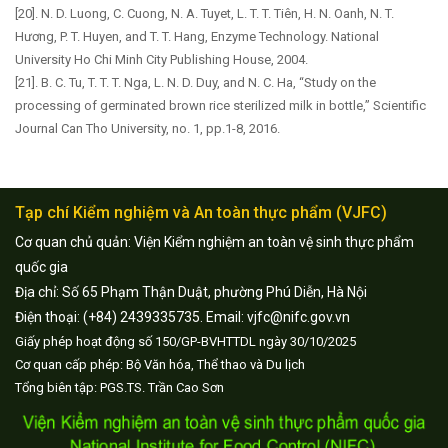
[20]. N. D. Luong, C. Cuong, N. A. Tuyet, L. T. T. Tiên, H. N. Oanh, N. T.
Hương, P. T. Huyen, and T. T. Hang, Enzyme Technology. National
University Ho Chi Minh City Publishing House, 2004.
[21]. B. C. Tu, T. T. T. Nga, L. N. D. Duy, and N. C. Ha, “Study on the
processing of germinated brown rice sterilized milk in bottle,” Scientific
Journal Can Tho University, no. 1, pp.1-8, 2016.
Tạp chí Kiểm nghiệm và An toàn thực phẩm (VJFC)
Cơ quan chủ quản: Viện Kiểm nghiệm an toàn vệ sinh thực phẩm
quốc gia
Địa chỉ: Số 65 Phạm Thận Duật, phường Phú Diễn, Hà Nội
Điện thoại: (+84) 2439335735. Email: vjfc@nifc.gov.vn
Giấy phép hoạt động số 150/GP-BVHTTDL ngày 30/10/2025
Cơ quan cấp phép: Bộ Văn hóa, Thể thao và Du lịch
Tổng biên tập: PGS.TS. Trần Cao Sơn