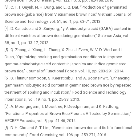
brown rice,” Food Chemistry, vol. 122, no. 3, pp. 782-788, 2010.
[3]. C. T. T. Quynh, N. H. Dung, and L. Q. Dat, “Production of germinated
brown rice (gaba rice) from Vietnamese brown rice,” Vietnam Journal of
Science and Technology, vol. 51, no. 1, pp. 63-71, 2013.
[4]. D. Karladee and S. Suriyong, “γ-Aminobutyric acid (GABA) content in
different varieties of brown rice during germination,” Science Asia, vol.
38, no. 1, pp. 13-17, 2012.
[5]. Q. Zhang, J. Xiang, L. Zhang, X. Zhu, J. Evers, W. V. D. Werf and L.
Duan, “Optimizing soaking and germination conditions to improve
gamma-aminobutyric acid content in japonica and indica germinated
brown rice,” Journal of Functional Foods, vol. 10, pp. 283-291, 2014.
[6]. S. Thitinunsomboon, S. Keeratipibul, and A. Boonsiriwit, “Enhancing
gammaaminobutyric acid content in germinated brown rice by repeated
treatment of soaking and incubation,” Food Science and Technology
International, vol. 19, no. 1, pp. 25-33, 2013.
[7]. A. Moongngarm, T. Moontree, P. Deedpinrum, and K. Padtong,
“Functional Properties of Brown Rice Flour as Affected by Germination,”
APCBEE Procedia, vol. 8, pp. 41-46, 2014.
[8]. D. H. Cho and S. T. Lim, “Germinated brown rice and its bio-functional
compounds,” Food Chemistry, vol. 196, pp. 259-271, 2016.