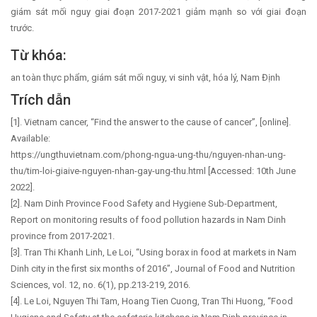
giám sát mối nguy giai đoạn 2017-2021 giảm mạnh so với giai đoạn
trước.
Từ khóa:
an toàn thực phẩm, giám sát mối nguy, vi sinh vật, hóa lý, Nam Định
Trích dẫn
[1]. Vietnam cancer, “Find the answer to the cause of cancer”, [online].
Available:
https://ungthuvietnam.com/phong-ngua-ung-thu/nguyen-nhan-ung-
thu/tim-loi-giaive-nguyen-nhan-gay-ung-thu.html [Accessed: 10th June
2022].
[2]. Nam Dinh Province Food Safety and Hygiene Sub-Department,
Report on monitoring results of food pollution hazards in Nam Dinh
province from 2017-2021.
[3]. Tran Thi Khanh Linh, Le Loi, “Using borax in food at markets in Nam
Dinh city in the first six months of 2016”, Journal of Food and Nutrition
Sciences, vol. 12, no. 6(1), pp.213-219, 2016.
[4]. Le Loi, Nguyen Thi Tam, Hoang Tien Cuong, Tran Thi Huong, “Food