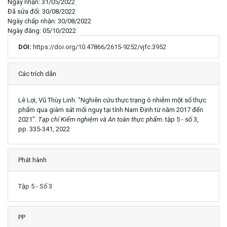
Ngày nhận: 31/05/2022
Đã sửa đổi: 30/08/2022
Ngày chấp nhận: 30/08/2022
Ngày đăng: 05/10/2022
DOI:
https://doi.org/10.47866/2615-9252/vjfc.3952
Chi tiết
Các trích dẫn
Lê Lợi, Vũ Thùy Linh. "Nghiên cứu thực trạng ô nhiễm một số thực
phẩm qua giám sát mối nguy tại tỉnh Nam Định từ năm 2017 đến
2021".
Tạp chí Kiểm nghiệm và An toàn thực phẩm
. tập 5 - số 3,
pp. 335-341, 2022
Phát hành
Tập 5 - Số 3
PP