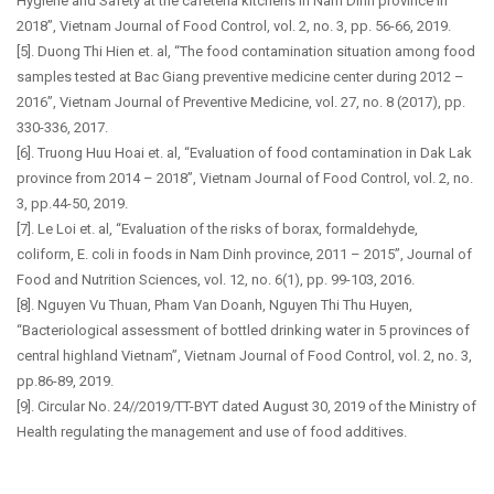
Hygiene and Safety at the cafeteria kitchens in Nam Dinh province in
2018”, Vietnam Journal of Food Control, vol. 2, no. 3, pp. 56-66, 2019.
[5]. Duong Thi Hien et. al, “The food contamination situation among food
samples tested at Bac Giang preventive medicine center during 2012 –
2016”, Vietnam Journal of Preventive Medicine, vol. 27, no. 8 (2017), pp.
330-336, 2017.
[6]. Truong Huu Hoai et. al, “Evaluation of food contamination in Dak Lak
province from 2014 – 2018”, Vietnam Journal of Food Control, vol. 2, no.
3, pp.44-50, 2019.
[7]. Le Loi et. al, “Evaluation of the risks of borax, formaldehyde,
coliform, E. coli in foods in Nam Dinh province, 2011 – 2015”, Journal of
Food and Nutrition Sciences, vol. 12, no. 6(1), pp. 99-103, 2016.
[8]. Nguyen Vu Thuan, Pham Van Doanh, Nguyen Thi Thu Huyen,
“Bacteriological assessment of bottled drinking water in 5 provinces of
central highland Vietnam”, Vietnam Journal of Food Control, vol. 2, no. 3,
pp.86-89, 2019.
[9]. Circular No. 24//2019/TT-BYT dated August 30, 2019 of the Ministry of
Health regulating the management and use of food additives.