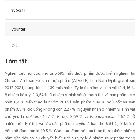
335-341
Counter
922
Main Article Content
Tóm tắt
Nghiên cứu hồi cứu, mô tả 5.696 mẫu thực phẩm được kiểm nghiệm tại
Chi cục An toàn vệ sinh thực phẩm (ATVSTP) tỉnh Nam Định giai đoạn
2017-2021, trung bình 1.139 mẫu/năm. Tỷ lệ ô nhiễm vi sinh vật là 4,46 %;
ô nhiễm hóa lý là 3,54 %. Ô nhiễm vi sinh vật ở nhóm thịt và sản phẩm cao
nhất 8,4 %, tiếp theo là nhóm rau và sản phẩm 4,09 %, ngũ cốc và sản
phẩm 3,5 %, đồ uống không cồn 2,27 %. Nguyên nhân ô nhiễm vi sinh vật
chủ yếu là
Coliform
4,97 %,
E. coli
3,69 % và
Pseudomonas
4,62 %. Ô
nhiễm hóa lý ở thịt và các sản phẩm chủ yếu là hàn the 8,64 %, ôi khét ở
dầu mỡ đang rán là 19,5 %. Công tác đảm bảo an toàn thực phẩm những
năm gần đây có sự chuyển biến tích cực, tỷ lệ ô nhiễm thực phẩm trong