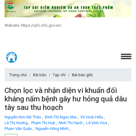
Website: https://vjfc.nifc.gov.vn/
Trang chủ
Bài báo
Tạp chí
Bài báo gốc
Chọn lọc và nhận diện vi khuẩn đối
kháng nấm bệnh gây hư hỏng quả dâu
tây sau thu hoạch
Nguyễn Kim Nữ Thảo
,
Đinh Thị Ngọc Mai
,
Võ Hoài Hiếu
,
Lê Thị Hương
,
Phạm Thị Huệ
,
Ninh Thị Hạnh
,
Lê Vinh Hoa
,
Phạm Văn Quân
,
Nguyễn Hồng Minh
,