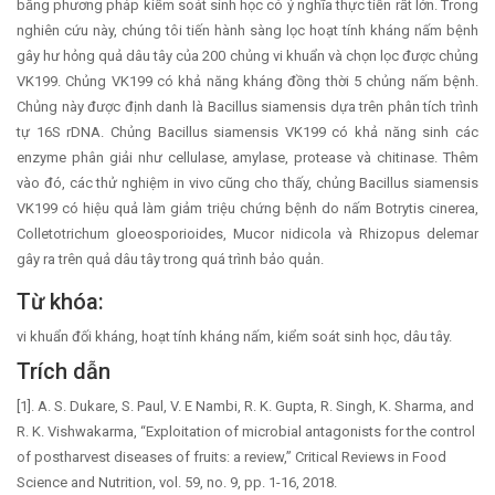
bằng phương pháp kiểm soát sinh học có ý nghĩa thực tiễn rất lớn. Trong
nghiên cứu này, chúng tôi tiến hành sàng lọc hoạt tính kháng nấm bệnh
gây hư hỏng quả dâu tây của 200 chủng vi khuẩn và chọn lọc được chủng
VK199. Chủng VK199 có khả năng kháng đồng thời 5 chủng nấm bệnh.
Chủng này được định danh là Bacillus siamensis dựa trên phân tích trình
tự 16S rDNA. Chủng Bacillus siamensis VK199 có khả năng sinh các
enzyme phân giải như cellulase, amylase, protease và chitinase. Thêm
vào đó, các thử nghiệm in vivo cũng cho thấy, chủng Bacillus siamensis
VK199 có hiệu quả làm giảm triệu chứng bệnh do nấm Botrytis cinerea,
Colletotrichum gloeosporioides, Mucor nidicola và Rhizopus delemar
gây ra trên quả dâu tây trong quá trình bảo quản.
Từ khóa:
vi khuẩn đối kháng, hoạt tính kháng nấm, kiểm soát sinh học, dâu tây.
Trích dẫn
[1]. A. S. Dukare, S. Paul, V. E Nambi, R. K. Gupta, R. Singh, K. Sharma, and
R. K. Vishwakarma, “Exploitation of microbial antagonists for the control
of postharvest diseases of fruits: a review,” Critical Reviews in Food
Science and Nutrition, vol. 59, no. 9, pp. 1-16, 2018.