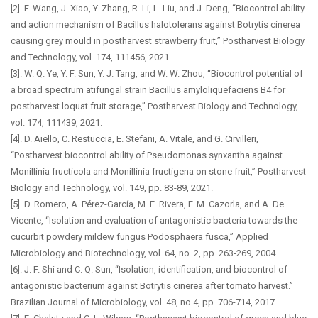
[2]. F. Wang, J. Xiao, Y. Zhang, R. Li, L. Liu, and J. Deng, “Biocontrol ability
and action mechanism of Bacillus halotolerans against Botrytis cinerea
causing grey mould in postharvest strawberry fruit,” Postharvest Biology
and Technology, vol. 174, 111456, 2021.
[3]. W. Q. Ye, Y. F. Sun, Y. J. Tang, and W. W. Zhou, “Biocontrol potential of
a broad spectrum atifungal strain Bacillus amyloliquefaciens B4 for
postharvest loquat fruit storage,” Postharvest Biology and Technology,
vol. 174, 111439, 2021.
[4]. D. Aiello, C. Restuccia, E. Stefani, A. Vitale, and G. Cirvilleri,
“Postharvest biocontrol ability of Pseudomonas synxantha against
Monillinia fructicola and Monillinia fructigena on stone fruit,” Postharvest
Biology and Technology, vol. 149, pp. 83-89, 2021.
[5]. D. Romero, A. Pérez-García, M. E. Rivera, F. M. Cazorla, and A. De
Vicente, “Isolation and evaluation of antagonistic bacteria towards the
cucurbit powdery mildew fungus Podosphaera fusca,” Applied
Microbiology and Biotechnology, vol. 64, no. 2, pp. 263-269, 2004.
[6]. J. F. Shi and C. Q. Sun, “Isolation, identification, and biocontrol of
antagonistic bacterium against Botrytis cinerea after tomato harvest.”
Brazilian Journal of Microbiology, vol. 48, no.4, pp. 706-714, 2017.