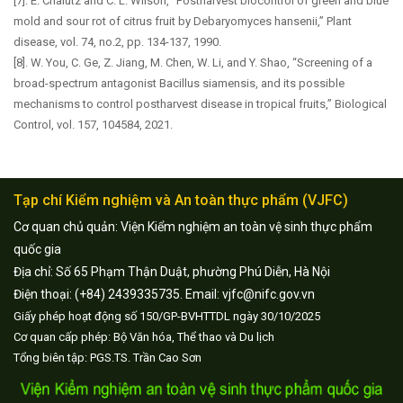
[7]. E. Chalutz and C. L. Wilson, “Postharvest biocontrol of green and blue
mold and sour rot of citrus fruit by Debaryomyces hansenii,” Plant
disease, vol. 74, no.2, pp. 134-137, 1990.
[8]. W. You, C. Ge, Z. Jiang, M. Chen, W. Li, and Y. Shao, “Screening of a
broad-spectrum antagonist Bacillus siamensis, and its possible
mechanisms to control postharvest disease in tropical fruits,” Biological
Control, vol. 157, 104584, 2021.
Tạp chí Kiểm nghiệm và An toàn thực phẩm (VJFC)
Cơ quan chủ quản: Viện Kiểm nghiệm an toàn vệ sinh thực phẩm
quốc gia
Địa chỉ: Số 65 Phạm Thận Duật, phường Phú Diễn, Hà Nội
Điện thoại: (+84) 2439335735. Email: vjfc@nifc.gov.vn
Giấy phép hoạt động số 150/GP-BVHTTDL ngày 30/10/2025
Cơ quan cấp phép: Bộ Văn hóa, Thể thao và Du lịch
Tổng biên tập: PGS.TS. Trần Cao Sơn