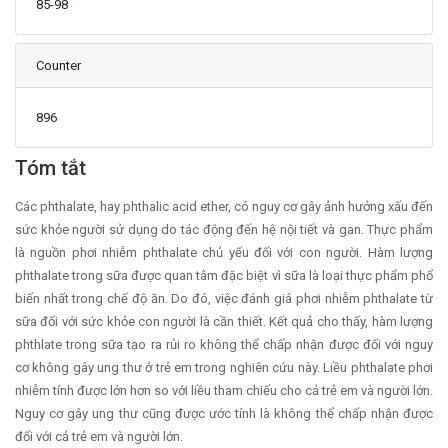
85-98
Counter
896
Main Article Content
Tóm tắt
Các phthalate, hay phthalic acid ether, có nguy cơ gây ảnh hưởng xấu đến
sức khỏe người sử dụng do tác động đến hệ nội tiết và gan. Thực phẩm
là nguồn phơi nhiễm phthalate chủ yếu đối với con người. Hàm lượng
phthalate trong sữa được quan tâm đặc biệt vì sữa là loại thực phẩm phổ
biến nhất trong chế độ ăn. Do đó, việc đánh giá phơi nhiễm phthalate từ
sữa đối với sức khỏe con người là cần thiết. Kết quả cho thấy, hàm lượng
phthlate trong sữa tạo ra rủi ro không thể chấp nhận được đối với nguy
cơ không gây ung thư ở trẻ em trong nghiên cứu này. Liều phthalate phơi
nhiễm tính được lớn hơn so với liều tham chiếu cho cả trẻ em và người lớn.
Nguy cơ gây ung thư cũng được ước tính là không thể chấp nhận được
đối với cả trẻ em và người lớn.