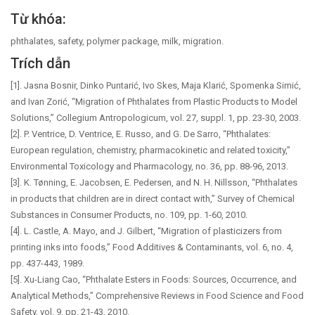
Từ khóa:
phthalates, safety, polymer package, milk, migration.
Trích dẫn
[1]. Jasna Bosnir, Dinko Puntarić, Ivo Skes, Maja Klarić, Spomenka Simić,
and Ivan Zorić, “Migration of Phthalates from Plastic Products to Model
Solutions,” Collegium Antropologicum, vol. 27, suppl. 1, pp. 23-30, 2003.
[2]. P. Ventrice, D. Ventrice, E. Russo, and G. De Sarro, “Phthalates:
European regulation, chemistry, pharmacokinetic and related toxicity,”
Environmental Toxicology and Pharmacology, no. 36, pp. 88-96, 2013.
[3]. K. Tønning, E. Jacobsen, E. Pedersen, and N. H. Nillsson, “Phthalates
in products that children are in direct contact with,” Survey of Chemical
Substances in Consumer Products, no. 109, pp. 1-60, 2010.
[4]. L. Castle, A. Mayo, and J. Gilbert, “Migration of plasticizers from
printing inks into foods,” Food Additives & Contaminants, vol. 6, no. 4,
pp. 437-443, 1989.
[5]. Xu-Liang Cao, “Phthalate Esters in Foods: Sources, Occurrence, and
Analytical Methods,” Comprehensive Reviews in Food Science and Food
Safety, vol. 9, pp. 21-43, 2010.