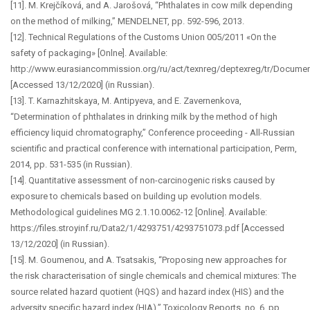
[11]. M. Krejčíková, and A. Jarošová, “Phthalates in cow milk depending
on the method of milking,” MENDELNET, pp. 592-596, 2013.
[12]. Technical Regulations of the Customs Union 005/2011 «On the
safety of packaging» [Onlne]. Available:
http://www.eurasiancommission.org/ru/act/texnreg/deptexreg/tr/Docu
[Accessed 13/12/2020] (in Russian).
[13]. T. Karnazhitskaya, M. Antipyeva, and E. Zavernenkova,
“Determination of phthalates in drinking milk by the method of high
efficiency liquid chromatography,” Conference proceeding - All-Russian
scientific and practical conference with international participation, Perm,
2014, pp. 531-535 (in Russian).
[14]. Quantitative assessment of non-carcinogenic risks caused by
exposure to chemicals based on building up evolution models.
Methodological guidelines MG 2.1.10.0062-12 [Online]. Available:
https://files.stroyinf.ru/Data2/1/4293751/4293751073.pdf [Accessed
13/12/2020] (in Russian).
[15]. M. Goumenou, and A. Tsatsakis, “Proposing new approaches for
the risk characterisation of single chemicals and chemical mixtures: The
source related hazard quotient (HQS) and hazard index (HIS) and the
adversity specific hazard index (HIA),” Toxicology Reports, no. 6, pp.