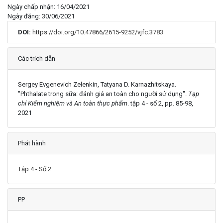
Ngày chấp nhận: 16/04/2021
Ngày đăng: 30/06/2021
DOI:
https://doi.org/10.47866/2615-9252/vjfc.3783
Chi tiết
Các trích dẫn
Sergey Evgenevich Zelenkin, Tatyana D. Karnazhitskaya.
"Phthalate trong sữa: đánh giá an toàn cho người sử dụng".
Tạp
chí Kiểm nghiệm và An toàn thực phẩm
. tập 4 - số 2, pp. 85-98,
2021
Phát hành
Tập 4 - Số 2
PP