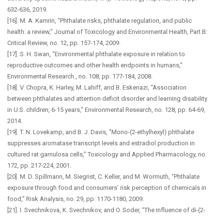
632-636, 2019.
[16]. M. A. Kamrin, “Phthalate risks, phthalate regulation, and public
health: a review,” Journal of Toxicology and Environmental Health, Part B:
Critical Review, no. 12, pp. 157-174, 2009.
[17]. S. H. Swan, “Environmental phthalate exposure in relation to
reproductive outcomes and other health endpoints in humans,”
Environmental Research., no. 108, pp. 177-184, 2008.
[18]. V. Chopra, K. Harley, M. Lahiff, and B. Eskenazi, “Association
between phthalates and attention deficit disorder and learning disability
in U.S. children, 6-15 years,” Environmental Research, no. 128, pp. 64-69,
2014.
[19]. T. N. Lovekamp, and B. J. Davis, “Mono-(2-ethylhexyl) phthalate
suppresses aromatase transcript levels and estradiol production in
cultured rat garnulosa cells,” Toxicology and Applied Pharmacology, no.
172, pp. 217-224, 2001.
[20]. M. D. Spillmann, M. Siegrist, C. Keller, and M. Wormuth, “Phthalate
exposure through food and consumers’ risk perception of chemicals in
food,” Risk Analysis, no. 29, pp. 1170-1180, 2009.
[21]. I. Svechnikova, K. Svechnikov, and O. Soder, “The influence of di-(2-