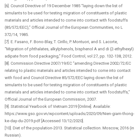
[6]. Council Directive of 19 December 1985 “laying down the list of
simulants to be used for testing migration of constituents of plastic
materials and articles intended to come into contact with foodstuffs
(85/572/EEC),” Official Journal of the European Communities, no L
372/14, 1985.
[7]. E. Fasano, F. Bono-Blay, T. Cirillo, P. Montuori, and S. Lacorte,
“Migration of phthalates, alkylphenols, bisphenol A and di (2-ethylhexyl)
adipate from food packaging,” Food Control, vol 27, pp. 132-138, 2012.
[8]. Commission Directive 2007/19/EC “amending Directive 2002/72/EC
relating to plastic materials and articles intended to come into contact
with food and Council Directive 85/572/EEC laying down the list of
simulants to be used for testing migration of constituents of plastic
materials and articles intended to come into contact with foodstuffs,”
Official Journal of the European Commission, 2007.
[9]. Statistical Yearbook of Vietnam 2019 [Online]. Available:
https://www.gso.gov.vn/wpcontent/uploads/2020/09/Nien-giam-thong-
ke-day-du-2019.pdf [Accessed 13/12/2020].
[10]. Diet of the population-2013. Statistical collection. Moscow, 2016 (in
Russian).