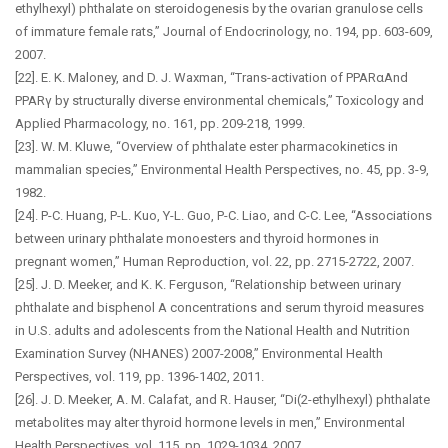
ethylhexyl) phthalate on steroidogenesis by the ovarian granulose cells
of immature female rats,” Journal of Endocrinology, no. 194, pp. 603-609,
2007.
[22]. E. K. Maloney, and D. J. Waxman, “Trans-activation of PPARαAnd
PPARγ by structurally diverse environmental chemicals,” Toxicology and
Applied Pharmacology, no. 161, pp. 209-218, 1999.
[23]. W. M. Kluwe, “Overview of phthalate ester pharmacokinetics in
mammalian species,” Environmental Health Perspectives, no. 45, pp. 3-9,
1982.
[24]. P-C. Huang, P-L. Kuo, Y-L. Guo, P-C. Liao, and C-C. Lee, “Associations
between urinary phthalate monoesters and thyroid hormones in
pregnant women,” Human Reproduction, vol. 22, pp. 2715-2722, 2007.
[25]. J. D. Meeker, and K. K. Ferguson, “Relationship between urinary
phthalate and bisphenol A concentrations and serum thyroid measures
in U.S. adults and adolescents from the National Health and Nutrition
Examination Survey (NHANES) 2007-2008,” Environmental Health
Perspectives, vol. 119, pp. 1396-1402, 2011.
[26]. J. D. Meeker, A. M. Calafat, and R. Hauser, “Di(2-ethylhexyl) phthalate
metabolites may alter thyroid hormone levels in men,” Environmental
Health Perspectives, vol. 115, pp. 1029-1034, 2007.