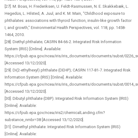
[27]. M. Boas, H. Frederiksen, U. Feldt-Rasmussen, N. E. Skakkebæk, L.
Hegedüs, L. Hilsted, A. Juul, and K. M. Main, “Childhood exposure to
phthalates: associations with thyroid function, insulin-like growth factor
I, and growth,” Environmental Health Perspectives, vol. 118, pp. 1458-
1464, 2010.
[28]. Diethyl phthalate; CASRN 84-66-2. Integrated Risk Information
System (IRIS) [Online]. Available:
https://cfpub.epa.gov/ncea/iris/iris_documents/documents/subst/0226_
[Accessed 13/12/2020].
[29]. Di(2-ethylhexyl) phthalate (DEHP); CASRN 117-81-7. Integrated Risk
Information System (IRIS) [Online]. Available:
https://cfpub.epa.gov/ncea/iris/iris_documents/documents/subst/0014_
[Accessed 13/12/2020].
[30]. Dibutyl phthalate (DBP). Integrated Risk Information System (IRIS)
[Online]. Available:
https://cfpub.epa.gov/ncea/iris2/chemicalLanding.cfm?
substance_nmbr=38 [Accessed 13/12/2020].
[31]. Dimethyl phthalate. Integrated Risk Information System (IRIS)
[Online]. Available: