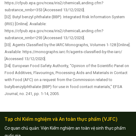
https://cfpub.epa.gov/ncea/iris2/chemicalLanding.cfm?
substance_nmbr=353 [Accessed 13/12/2020].
[32]. Butyl benzyl phthalate (BBP). Integrated Risk Information System
(IRIS) [Online]. Available:
https://cfpub.epa.gov/ncea/iris2/chemicalLanding.cfm?
substance_nmbr=293 [Accessed 13/12/2020].
[33]. Agents Classified by the IARC Monographs, Volumes 1-128 [Online].
Available: https://monographs.iarc.fr/agents-classified-by-the-iarc/
[Accessed 13/12/2020].
[34]. European Food Safety Authority, “Opinion of the Scientific Panel on
Food Additives, Flavourings, Processing Aids and Materials in Contact
with Food (AFC) on a request from the Commission related to
butylbenzylphthalate (BBP) for use in food contact materials,” EFSA
Journal, no. 241, pp. 1-14, 2005.
Tạp chí Kiểm nghiệm và An toàn thực phẩm (VJFC)
Cơ quan chủ quản: Viện Kiểm nghiệm an toàn vệ sinh thực phẩm
quốc gia