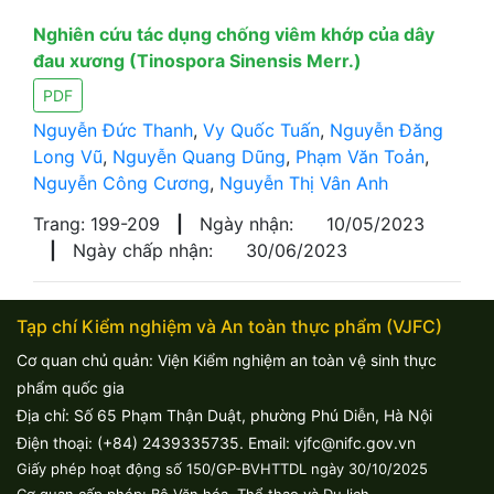
Nghiên cứu tác dụng chống viêm khớp của dây
đau xương (Tinospora Sinensis Merr.)
PDF
Nguyễn Đức Thanh
,
Vy Quốc Tuấn
,
Nguyễn Đăng
Long Vũ
,
Nguyễn Quang Dũng
,
Phạm Văn Toản
,
Nguyễn Công Cương
,
Nguyễn Thị Vân Anh
Trang: 199-209
|
Ngày nhận:
10/05/2023
|
Ngày chấp nhận:
30/06/2023
Tạp chí Kiểm nghiệm và An toàn thực phẩm (VJFC)
Cơ quan chủ quản: Viện Kiểm nghiệm an toàn vệ sinh thực
phẩm quốc gia
Địa chỉ: Số 65 Phạm Thận Duật, phường Phú Diễn, Hà Nội
Điện thoại: (+84) 2439335735. Email: vjfc@nifc.gov.vn
Giấy phép hoạt động số 150/GP-BVHTTDL ngày 30/10/2025