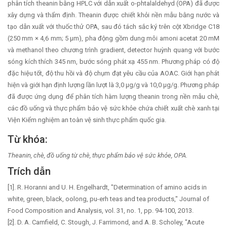
phân tích theanin bằng HPLC với dẫn xuất o-phtalaldehyd (OPA) đã được
xây dựng và thẩm định. Theanin được chiết khỏi nền mẫu bằng nước và
tạo dẫn xuất với thuốc thử OPA, sau đó tách sắc ký trên cột Xbridge C18
(250 mm × 4,6 mm; 5 µm), pha động gồm dung môi amoni acetat 20 mM
và methanol theo chương trình gradient, detector huỳnh quang với bước
sóng kích thích 345 nm, bước sóng phát xạ 455 nm. Phương pháp có độ
đặc hiệu tốt, độ thu hồi và độ chụm đạt yêu cầu của AOAC. Giới hạn phát
hiện và giới hạn định lượng lần lượt là 3,0 µg/g và 10,0 µg/g. Phương pháp
đã được ứng dụng để phân tích hàm lượng theanin trong nền mẫu chè,
các đồ uống và thực phẩm bảo vệ sức khỏe chứa chiết xuất chè xanh tại
Viện Kiểm nghiệm an toàn vệ sinh thực phẩm quốc gia.
Từ khóa:
Theanin, chè, đồ uống từ chè, thực phẩm bảo vệ sức khỏe, OPA.
Trích dẫn
[1]. R. Horanni and U. H. Engelhardt, "Determination of amino acids in
white, green, black, oolong, pu-erh teas and tea products," Journal of
Food Composition and Analysis, vol. 31, no. 1, pp. 94-100, 2013.
[2]. D. A. Camfield, C. Stough, J. Farrimond, and A. B. Scholey, "Acute