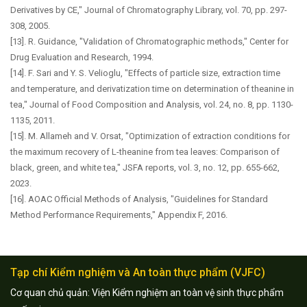
Derivatives by CE," Journal of Chromatography Library, vol. 70, pp. 297-
308, 2005.
[13]. R. Guidance, "Validation of Chromatographic methods," Center for
Drug Evaluation and Research, 1994.
[14]. F. Sari and Y. S. Velioglu, "Effects of particle size, extraction time
and temperature, and derivatization time on determination of theanine in
tea," Journal of Food Composition and Analysis, vol. 24, no. 8, pp. 1130-
1135, 2011.
[15]. M. Allameh and V. Orsat, "Optimization of extraction conditions for
the maximum recovery of L-theanine from tea leaves: Comparison of
black, green, and white tea," JSFA reports, vol. 3, no. 12, pp. 655-662,
2023.
[16]. AOAC Official Methods of Analysis, "Guidelines for Standard
Method Performance Requirements," Appendix F, 2016.
Tạp chí Kiểm nghiệm và An toàn thực phẩm (VJFC)
Cơ quan chủ quản: Viện Kiểm nghiệm an toàn vệ sinh thực phẩm