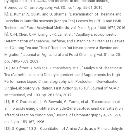
pyroglutamic acid, GABA and theanine in mouse brain tissues,"
Biomedical Chromatography, vol. 30, no. 1, pp. 55-61, 2016.
[8]. D. Kumar, A. Gulati, and U. Sharma, "Determination of Theanine and
Catechin in Camellia sinensis (Kangra Tea) Leaves by HPTLC and NMR
Techniques," Food Analytical Methods, vol. 9, no. 6, pp. 1666-1674, 2016.
[9]. C.-N. Chen, C.-M. Liang, J.-R. Lai, et al., "Capillary Electrophoretic
Determination of Theanine, Caffeine, and Catechins in Fresh Tea Leaves
and Oolong Tea and Their Effects on Rat Neurosphere Adhesion and
Migration," Journal of Agricultural and Food Chemistry, vol. 51, no. 25,
pp. 7495-7503, 2003.
[10]. M. Ofitser, S. Nerkar, B. Schaneberg, et al., "Analysis of Theanine in
Tea (Camellia sinensis) Dietary Ingredients and Supplements by High-
Performance Liquid Chromatography with Postcolumn Derivatization:
Single-Laboratory Validation, First Action 2016.10," Journal of AOAC
International, vol. 100, pp. 281-284, 2017.
[11]. R. C. Dorresteijn, L. G. Berwald, G. Zomer, et al., "Determination of
amino acids using o-phthalaldehyde-2-mercaptoethanol derivatization
effect of reaction conditions," Journal of Chromatography A, vol. 724,
no. 1, pp. 159-167, 1996.
[12]. S. Oguri, "1.3.2. - Quantitation of Amino Acids as o-Phthalaldehyde