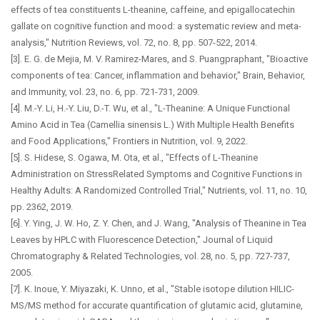
effects of tea constituents L-theanine, caffeine, and epigallocatechin
gallate on cognitive function and mood: a systematic review and meta-
analysis," Nutrition Reviews, vol. 72, no. 8, pp. 507-522, 2014.
[3]. E. G. de Mejia, M. V. Ramirez-Mares, and S. Puangpraphant, "Bioactive
components of tea: Cancer, inflammation and behavior," Brain, Behavior,
and Immunity, vol. 23, no. 6, pp. 721-731, 2009.
[4]. M.-Y. Li, H.-Y. Liu, D.-T. Wu, et al., "L-Theanine: A Unique Functional
Amino Acid in Tea (Camellia sinensis L.) With Multiple Health Benefits
and Food Applications," Frontiers in Nutrition, vol. 9, 2022.
[5]. S. Hidese, S. Ogawa, M. Ota, et al., "Effects of L-Theanine
Administration on StressRelated Symptoms and Cognitive Functions in
Healthy Adults: A Randomized Controlled Trial," Nutrients, vol. 11, no. 10,
pp. 2362, 2019.
[6]. Y. Ying, J. W. Ho, Z. Y. Chen, and J. Wang, "Analysis of Theanine in Tea
Leaves by HPLC with Fluorescence Detection," Journal of Liquid
Chromatography & Related Technologies, vol. 28, no. 5, pp. 727-737,
2005.
[7]. K. Inoue, Y. Miyazaki, K. Unno, et al., "Stable isotope dilution HILIC-
MS/MS method for accurate quantification of glutamic acid, glutamine,