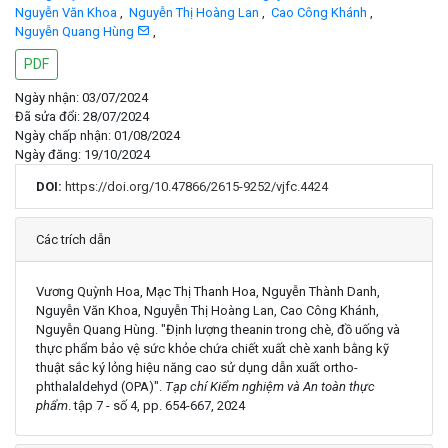
Nguyễn Văn Khoa
,
Nguyễn Thị Hoàng Lan
,
Cao Công Khánh
,
Nguyễn Quang Hùng
,
PDF
Ngày nhận: 03/07/2024
Đã sửa đổi: 28/07/2024
Ngày chấp nhận: 01/08/2024
Ngày đăng: 19/10/2024
DOI:
https://doi.org/10.47866/2615-9252/vjfc.4424
Chi tiết
Các trích dẫn
Vương Quỳnh Hoa, Mạc Thị Thanh Hoa, Nguyễn Thành Danh,
Nguyễn Văn Khoa, Nguyễn Thị Hoàng Lan, Cao Công Khánh,
Nguyễn Quang Hùng. "Định lượng theanin trong chè, đồ uống và
thực phẩm bảo vệ sức khỏe chứa chiết xuất chè xanh bằng kỹ
thuật sắc ký lỏng hiệu năng cao sử dụng dẫn xuất ortho-
phthalaldehyd (OPA)".
Tạp chí Kiểm nghiệm và An toàn thực
phẩm
. tập 7 - số 4, pp. 654-667, 2024