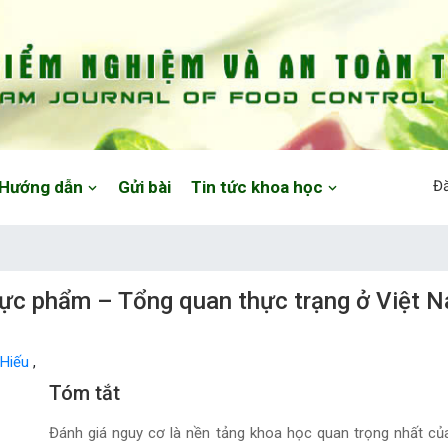
Hướng dẫn
Gửi bài
Tin tức khoa học
Đ
hực phẩm – Tổng quan thực trạng ở Việt Na
 Hiếu
,
Main Article Content
Tóm tắt
Đánh giá nguy cơ là nền tảng khoa học quan trọng nhất củ