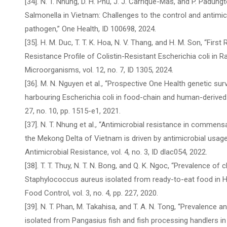
[34]. N. T. Nhung, D. H. Phu, J. J. Carrique-Mas, and P. Padun
Salmonella in Vietnam: Challenges to the control and antimic
pathogen,” One Health, ID 100698, 2024.
[35]. H. M. Duc, T. T. K. Hoa, N. V. Thang, and H. M. Son, “Fir
Resistance Profile of Colistin-Resistant Escherichia coli in
Microorganisms, vol. 12, no. 7, ID 1305, 2024.
[36]. M. N. Nguyen et al., “Prospective One Health genetic sur
harbouring Escherichia coli in food-chain and human-derived s
27, no. 10, pp. 1515-e1, 2021.
[37]. N. T. Nhung et al., “Antimicrobial resistance in commen
the Mekong Delta of Vietnam is driven by antimicrobial usag
Antimicrobial Resistance, vol. 4, no. 3, ID dlac054, 2022.
[38]. T. T. Thuy, N. T. N. Bong, and Q. K. Ngoc, “Prevalence o
Staphylococcus aureus isolated from ready-to-eat food in H
Food Control, vol. 3, no. 4, pp. 227, 2020.
[39]. N. T. Phan, M. Takahisa, and T. A. N. Tong, “Prevalence
isolated from Pangasius fish and fish processing handlers i