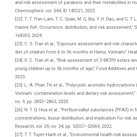
and risk assessment of parabens and their metabolites in ma
Chemosphere, vol. 344, ID 140221, 2023.
[22]. T.-T. Tran-Lam, T. C. Quan, M. Q. Bui, Y. H. Dao, and G. 
marine fish: Occurrence, distribution, and risk assessment,” S
168305, 2024.
[23]. C. S. Tran et al., “Exposure assessment and risk chara
diet of children from 6 to 36 months in Hanoi, Vietnam,” Healt
[24]. S. C. Tran et al., “Risk assessment of 3-MCPD esters an
young children up to 36 months of age,” Food Additives and C
2023.
[25]. L.-A. Phan Thi et al., “Polycyclic aromatic hydrocarbons
Vietnam: contamination levels and dietary risk assessment,”
no. 9, pp. 2853–2863, 2020.
[26]. N. T. Q. Hoa et al., “Perfluoroalkyl substances (PFAS) i
concentrations, tissue distribution, and implication for risk
Research, vol. 29, no. 34, pp. 52057–52069, 2022.
[27]. T. T. Tuyet-Hanh et al., “Environmental health risk ass