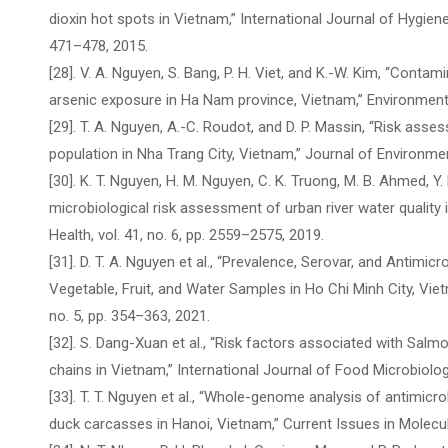
dioxin hot spots in Vietnam,” International Journal of Hygiene
471–478, 2015.
[28]. V. A. Nguyen, S. Bang, P. H. Viet, and K.-W. Kim, “Cont
arsenic exposure in Ha Nam province, Vietnam,” Environment In
[29]. T. A. Nguyen, A.-C. Roudot, and D. P. Massin, “Risk asse
population in Nha Trang City, Vietnam,” Journal of Environment
[30]. K. T. Nguyen, H. M. Nguyen, C. K. Truong, M. B. Ahmed, Y
microbiological risk assessment of urban river water qualit
Health, vol. 41, no. 6, pp. 2559–2575, 2019.
[31]. D. T. A. Nguyen et al., “Prevalence, Serovar, and Antimi
Vegetable, Fruit, and Water Samples in Ho Chi Minh City, Vi
no. 5, pp. 354–363, 2021.
[32]. S. Dang-Xuan et al., “Risk factors associated with Salm
chains in Vietnam,” International Journal of Food Microbiolog
[33]. T. T. Nguyen et al., “Whole-genome analysis of antimicr
duck carcasses in Hanoi, Vietnam,” Current Issues in Molecula