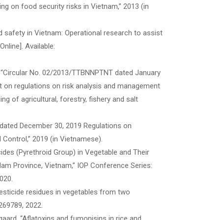
ng on food security risks in Vietnam,” 2013 (in
d safety in Vietnam: Operational research to assist
nline]. Available:
nt, “Circular No. 02/2013/TTBNNPTNT dated January
nt on regulations on risk analysis and management
g of agricultural, forestry, fishery and salt
T dated December 30, 2019 Regulations on
 Control,” 2019 (in Vietnamese).
sticides (Pyrethroid Group) in Vegetable and Their
am Province, Vietnam,” IOP Conference Series:
2020.
 pesticide residues in vegetables from two
0269789, 2022.
lsgaard, “Aflatoxins and fumonisins in rice and