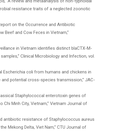
gtod, “A review and metaanalysis of non-typhoidal
robial resistance traits of a neglected zoonotic
st Report on the Occurrence and Antibiotic
 Raw Beef and Cow Feces in Vietnam,”
veillance in Vietnam identifies distinct blaCTX-M-
amples,” Clinical Microbiology and Infection, vol.
sal Escherichia coli from humans and chickens in
e and potential cross-species transmission,” JAC-
f classical Staphylococcal enterotoxin genes of
o Chi Minh City, Vietnam,” Vietnam Journal of
 and antibiotic resistance of Staphylococcus aureus
n the Mekong Delta, Viet Nam,” CTU Journal of