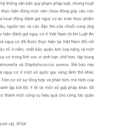
g hệ thống văn bản quy phạm pháp luật, nhưng hoạt
 thực hiện đúng mức nên chưa đóng góp vào các
ủa hoạt động đánh giá nguy cơ an toàn thực phẩm
liệu, nguồn lực và các đặc thù của chuỗi cung ứng
c hiện đánh giá nguy cơ ở Việt Nam từ khi Luật An
á nguy cơ đã được thực hiện tại Việt Nam đối với
c tố vi nấm, chất bảo quản, kim loại nặng và một
y cơ trong lĩnh vực vi sinh hạn chế hơn, tập trung
almonella
và
Staphylococcus aureus
. Bài báo này
á nguy cơ ở một số quốc gia, vùng lãnh thổ khác
Trên cơ sở sự tổng hợp và phân tích, mô hình của
ành lập bởi Bộ Y tế và một số giải pháp khác đã
cơ thành một công cụ hiệu quả cho công tác quản
sinh vật, VFSA