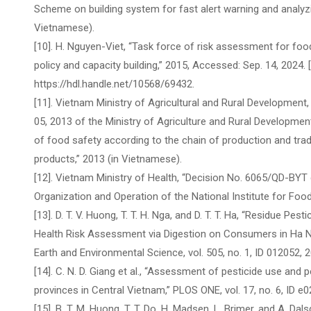
Scheme on building system for fast alert warning and analyzi
Vietnamese).
[10]. H. Nguyen-Viet, “Task force of risk assessment for foo
policy and capacity building,” 2015, Accessed: Sep. 14, 2024. [O
https://hdl.handle.net/10568/69432.
[11]. Vietnam Ministry of Agricultural and Rural Developme
05, 2013 of the Ministry of Agriculture and Rural Developme
of food safety according to the chain of production and tradin
products,” 2013 (in Vietnamese).
[12]. Vietnam Ministry of Health, “Decision No. 6065/QD-BY
Organization and Operation of the National Institute for Food
[13]. D. T. V. Huong, T. T. H. Nga, and D. T. T. Ha, “Residue Pe
Health Risk Assessment via Digestion on Consumers in Ha N
Earth and Environmental Science, vol. 505, no. 1, ID 012052, 
[14]. C. N. D. Giang et al., “Assessment of pesticide use and
provinces in Central Vietnam,” PLOS ONE, vol. 17, no. 6, ID e
[15]. B. T. M. Huong, T. T. Do, H. Madsen, L. Brimer, and A. Da