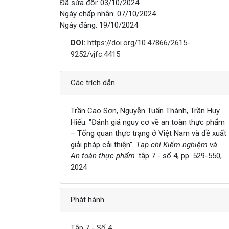
Đã sửa đổi: 03/10/2024
Ngày chấp nhận: 07/10/2024
Ngày đăng: 19/10/2024
DOI:
https://doi.org/10.47866/2615-
9252/vjfc.4415
Chi tiết
Các trích dẫn
Trần Cao Sơn, Nguyễn Tuấn Thành, Trần Huy
Hiếu. "Đánh giá nguy cơ về an toàn thực phẩm
– Tổng quan thực trạng ở Việt Nam và đề xuất
giải pháp cải thiện".
Tạp chí Kiểm nghiệm và
An toàn thực phẩm
. tập 7 - số 4, pp. 529-550,
2024
Phát hành
Tập 7 - Số 4