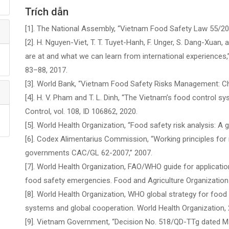
Trích dẫn
[1]. The National Assembly, “Vietnam Food Safety Law 55/20
[2]. H. Nguyen-Viet, T. T. Tuyet-Hanh, F. Unger, S. Dang-Xuan
are at and what we can learn from international experiences,” 
83–88, 2017.
[3]. World Bank, “Vietnam Food Safety Risks Management: Ch
[4]. H. V. Pham and T. L. Dinh, “The Vietnam’s food control 
Control, vol. 108, ID 106862, 2020.
[5]. World Health Organization, “Food safety risk analysis: A g
[6]. Codex Alimentarius Commission, “Working principles for r
governments CAC/GL 62-2007,” 2007.
[7]. World Health Organization, FAO/WHO guide for application
food safety emergencies. Food and Agriculture Organization 
[8]. World Health Organization, WHO global strategy for foo
systems and global cooperation. World Health Organization, 
[9]. Vietnam Government, “Decision No. 518/QD-TTg dated Ma