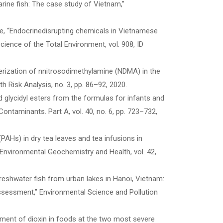
rine fish: The case study of Vietnam,”
T. Le, “Endocrinedisrupting chemicals in Vietnamese
cience of the Total Environment, vol. 908, ID
cterization of nnitrosodimethylamine (NDMA) in the
h Risk Analysis, no. 3, pp. 86–92, 2020.
d glycidyl esters from the formulas for infants and
ontaminants. Part A, vol. 40, no. 6, pp. 723–732,
 (PAHs) in dry tea leaves and tea infusions in
 Environmental Geochemistry and Health, vol. 42,
n freshwater fish from urban lakes in Hanoi, Vietnam:
 assessment,” Environmental Science and Pollution
essment of dioxin in foods at the two most severe