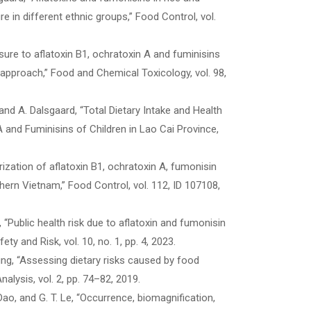
 in different ethnic groups,” Food Control, vol.
posure to aflatoxin B1, ochratoxin A and fuminisins
y approach,” Food and Chemical Toxicology, vol. 98,
s, and A. Dalsgaard, “Total Dietary Intake and Health
 and Fuminisins of Children in Lao Cai Province,
terization of aflatoxin B1, ochratoxin A, fumonisin
hern Vietnam,” Food Control, vol. 112, ID 107108,
, “Public health risk due to aflatoxin and fumonisin
y and Risk, vol. 10, no. 1, pp. 4, 2023.
. Hung, “Assessing dietary risks caused by food
nalysis, vol. 2, pp. 74–82, 2019.
. Dao, and G. T. Le, “Occurrence, biomagnification,