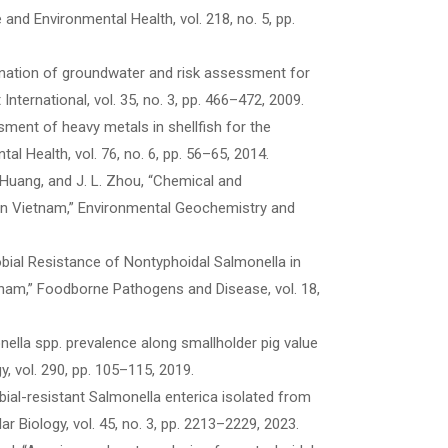
 and Environmental Health, vol. 218, no. 5, pp.
amination of groundwater and risk assessment for
ternational, vol. 35, no. 3, pp. 466–472, 2009.
ssment of heavy metals in shellfish for the
al Health, vol. 76, no. 6, pp. 56–65, 2014.
. Huang, and J. L. Zhou, “Chemical and
y in Vietnam,” Environmental Geochemistry and
crobial Resistance of Nontyphoidal Salmonella in
etnam,” Foodborne Pathogens and Disease, vol. 18,
onella spp. prevalence along smallholder pig value
y, vol. 290, pp. 105–115, 2019.
obial-resistant Salmonella enterica isolated from
r Biology, vol. 45, no. 3, pp. 2213–2229, 2023.