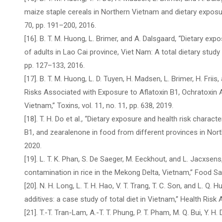
maize staple cereals in Northern Vietnam and dietary exposure
70, pp. 191–200, 2016.
[16]. B. T. M. Huong, L. Brimer, and A. Dalsgaard, “Dietary ex
of adults in Lao Cai province, Viet Nam: A total dietary stud
pp. 127–133, 2016.
[17]. B. T. M. Huong, L. D. Tuyen, H. Madsen, L. Brimer, H. Frii
Risks Associated with Exposure to Aflatoxin B1, Ochratoxin A
Vietnam,” Toxins, vol. 11, no. 11, pp. 638, 2019.
[18]. T. H. Do et al., “Dietary exposure and health risk charac
B1, and zearalenone in food from different provinces in Nort
2020.
[19]. L. T. K. Phan, S. De Saeger, M. Eeckhout, and L. Jacxsens
contamination in rice in the Mekong Delta, Vietnam,” Food Safet
[20]. N. H. Long, L. T. H. Hao, V. T. Trang, T. C. Son, and L. Q
additives: a case study of total diet in Vietnam,” Health Risk A
[21]. T.-T. Tran-Lam, A.-T. T. Phung, P. T. Pham, M. Q. Bui, Y. H