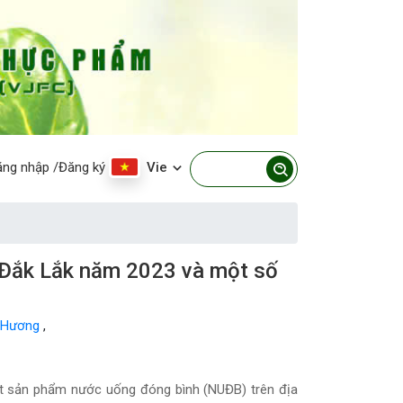
ăng nhập
/Đăng ký
Vie
h Đắk Lắk năm 2023 và một số
u Hương
,
ất sản phẩm nước uống đóng bình (NUĐB) trên địa