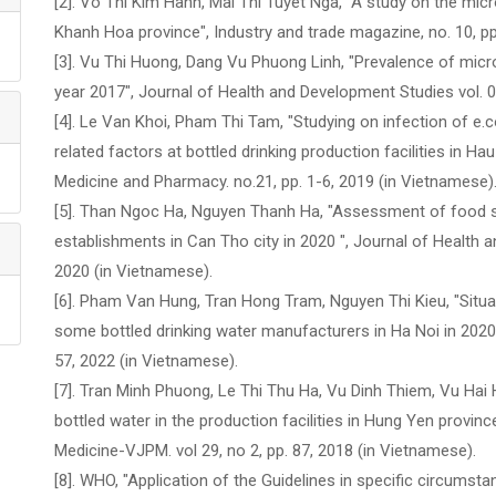
[2]. Vo Thi Kim Hanh, Mai Thi Tuyet Nga, "A study on the micr
Khanh Hoa province", Industry and trade magazine, no. 10, pp
[3]. Vu Thi Huong, Dang Vu Phuong Linh, "Prevalence of micr
year 2017", Journal of Health and Development Studies vol. 0
[4]. Le Van Khoi, Pham Thi Tam, "Studying on infection of e.co
related factors at bottled drinking production facilities in H
Medicine and Pharmacy. no.21, pp. 1-6, 2019 (in Vietnamese).
[5]. Than Ngoc Ha, Nguyen Thanh Ha, "Assessment of food sa
establishments in Can Tho city in 2020 ", Journal of Health a
2020 (in Vietnamese).
[6]. Pham Van Hung, Tran Hong Tram, Nguyen Thi Kieu, "Situati
some bottled drinking water manufacturers in Ha Noi in 2020"
57, 2022 (in Vietnamese).
[7]. Tran Minh Phuong, Le Thi Thu Ha, Vu Dinh Thiem, Vu Hai 
bottled water in the production facilities in Hung Yen provin
Medicine-VJPM. vol 29, no 2, pp. 87, 2018 (in Vietnamese).
[8]. WHO, "Application of the Guidelines in specific circumstan