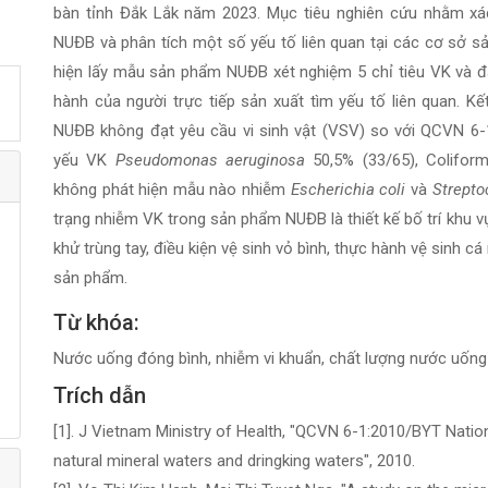
bàn tỉnh Đắk Lắk năm 2023. Mục tiêu nghiên cứu nhằm xác
NUĐB và phân tích một số yếu tố liên quan tại các cơ sở sả
hiện lấy mẫu sản phẩm NUĐB xét nghiệm 5 chỉ tiêu VK và đ
hành của người trực tiếp sản xuất tìm yếu tố liên quan. 
NUĐB không đạt yêu cầu vi sinh vật (VSV) so với QCVN 6
yếu VK
Pseudomonas aeruginosa
50,5% (33/65), Coliform
không phát hiện mẫu nào nhiễm
Escherichia coli
và
Strepto
trạng nhiễm VK trong sản phẩm NUĐB là thiết kế bố trí khu v
khử trùng tay, điều kiện vệ sinh vỏ bình, thực hành vệ sinh c
sản phẩm.
Từ khóa:
Nước uống đóng bình, nhiễm vi khuẩn, chất lượng nước uống
Trích dẫn
[1]. J Vietnam Ministry of Health, "QCVN 6-1:2010/BYT Nation
natural mineral waters and dringking waters", 2010.