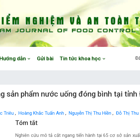
Hướng dẫn
Gửi bài
Tin tức khoa học
Đ
ng sản phẩm nước uống đóng bình tại tỉn
c Triêu
,
Hoàng Khắc Tuấn Anh
,
Nguyễn Thị Thu Hiền
,
Đỗ Thị Th
Main Article Content
Tóm tắt
Nghiên cứu mô tả cắt ngang tiến hành tại 65 cơ sở sản xu