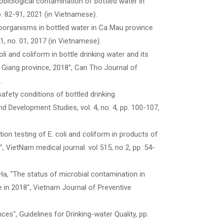
obiological contamination of bottled water in
. 82-91, 2021 (in Vietnamese).
oorganisms in bottled water in Ca Mau province
1, no. 01, 2017 (in Vietnamese).
li and coliform in bottle drinking water and its
au Giang province, 2018", Can Tho Journal of
.
fety conditions of bottled drinking
nd Development Studies, vol. 4, no. 4, pp. 100-107,
on testing of E. coli and coliform in products of
, VietNam medical journal. vol 515, no 2, pp. 54-
Ha, "The status of microbial contamination in
ce in 2018", Vietnam Journal of Preventive
ces", Guidelines for Drinking-water Quality, pp.