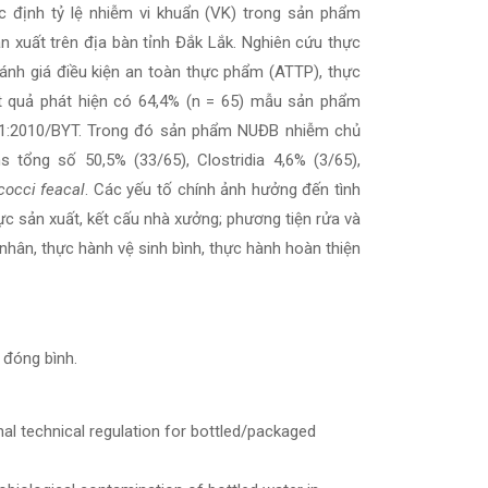
 định tỷ lệ nhiễm vi khuẩn (VK) trong sản phẩm
n xuất trên địa bàn tỉnh Đắk Lắk. Nghiên cứu thực
ánh giá điều kiện an toàn thực phẩm (ATTP), thực
Kết quả phát hiện có 64,4% (n = 65) mẫu sản phẩm
-1:2010/BYT. Trong đó sản phẩm NUĐB nhiễm chủ
s tổng số 50,5% (33/65), Clostridia 4,6% (3/65),
cocci feacal
. Các yếu tố chính ảnh hưởng đến tình
ực sản xuất, kết cấu nhà xưởng; phương tiện rửa và
á nhân, thực hành vệ sinh bình, thực hành hoàn thiện
 đóng bình.
al technical regulation for bottled/packaged