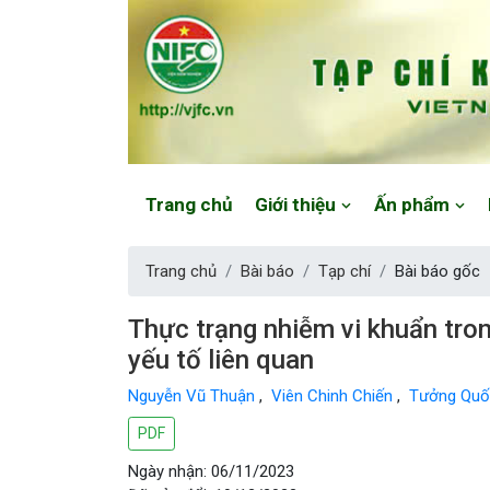
Website: https://vjfc.nifc.gov.vn/
Trang chủ
Giới thiệu
Ấn phẩm
Trang chủ
Bài báo
Tạp chí
Bài báo gốc
Thực trạng nhiễm vi khuẩn tro
yếu tố liên quan
Nguyễn Vũ Thuận
,
Viên Chinh Chiến
,
Tưởng Quố
PDF
Ngày nhận: 06/11/2023