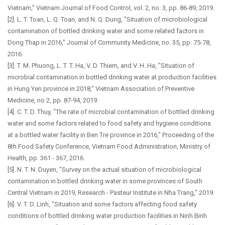
Vietnam," Vietnam Journal of Food Control, vol. 2, no. 3, pp. 86-89, 2019.
[2]. L. T. Toan, L. Q. Toan, and N. Q. Dung, "Situation of microbiological
contamination of bottled drinking water and some related factors in
Dong Thap in 2016," Journal of Community Medicine, no. 35, pp. 75-78,
2016.
[3]. T. M. Phuong, L. T. T. Ha, V. D. Thiem, and V. H. Ha, "Situation of
microbial contamination in bottled drinking water at production facilities
in Hung Yen province in 2018," Vietnam Association of Preventive
Medicine, no 2, pp. 87-94, 2019.
[4]. C. T. D. Thuy, "The rate of microbial contamination of bottled drinking
water and some factors related to food safety and hygiene conditions
at a bottled water facility in Ben Tre province in 2016," Proceeding of the
8th Food Safety Conference, Vietnam Food Administration, Ministry of
Health, pp. 361 - 367, 2016.
[5]. N. T. N. Duyen, "Survey on the actual situation of microbiological
contamination in bottled drinking water in some provinces of South
Central Vietnam in 2019, Research - Pasteur Institute in Nha Trang," 2019.
[6]. V. T. D. Linh, "Situation and some factors affecting food safety
conditions of bottled drinking water production facilities in Ninh Binh