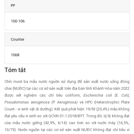
PP
100-106
Counter
1068
Main Article Content
Tóm tắt
Chín mươi ba mẫu nước nguồn sử dụng để sản xuất nước uống đóng
chai (NUĐC) tại các cơ sở sản xuất trên địa bàn tỉnh Khánh Hòa năm 2022
được xét nghiệm các chỉ tiêu coliform,
Escherichia coli (E. Coli),
Pseudomonas aeruginosa (P. Aeruginosa)
và HPC (Heterotrophic Plate
Count - vi sinh vật di dưỡng). Kết quả phát hiện 19/93 (20,4%) mẫu không
đạt yêu cầu vi sinh so với QCVN 01-1:2018/BYT. Trong đó, tỷ lệ không đạt
của mẫu nước giếng (42,9%, 6/14) cao hơn so với nước máy (16,5%,
13/79). Nước nguồn tại các cơ sở sản xuất NUĐC không đạt chỉ tiêu vi