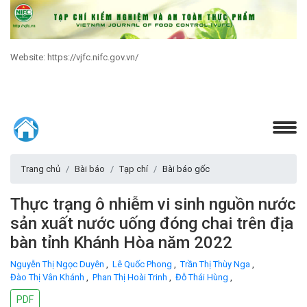
Website: https://vjfc.nifc.gov.vn/
Trang chủ
Bài báo
Tạp chí
Bài báo gốc
Thực trạng ô nhiễm vi sinh nguồn nước
sản xuất nước uống đóng chai trên địa
bàn tỉnh Khánh Hòa năm 2022
Nguyễn Thị Ngọc Duyên
,
Lê Quốc Phong
,
Trần Thị Thùy Nga
,
Đào Thị Vân Khánh
,
Phan Thị Hoài Trinh
,
Đỗ Thái Hùng
,
PDF