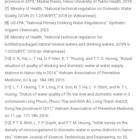
province in 2019," Master thesis, Hanoi University of Public Health, 2019.
[7]. Ministry of Health, "National technical regulation on Domestic Water
Quality, QCVN 01-1:2018/BYT," 2018 (in Vietnamese).
[8]. US-EPA, "National Primary Drinking Water Regulations," Synthetic
Organic Chemicals, 2023.
[9]. Ministry of Health, "National technical regulation for
bottled/packaged natural mineral waters and drinking waters, QCVN 6-
1:2010/BYT," 2010 (in Vietnamese).
[10]. D. N. Hai, L. T. Ha, D. P. Hien, Đ. T. Thuong, and T. T. G. Huong, "Actual
situation of quality of drinking and domestic water at water supply
stations in Hanoi city in 2014," Vietnam Association of Preventive
Medicine, no 4, pp. 184-189, 2015.
[11]. L. T. T. Huong, T. K. Long, P. X. Son, N. T. Ha, L. V. Chinh, and N. T. L.
Huong, "Status of water quality of Thi Vai river and domestic water in 3
communes Long Phuoc, Phuoc Thai and Binh An, Long Thanh district,
Dong Nai province in 2011," Vietnam Association of Preventive Medicine,
no 11, pp. 171-180, 2016.
[12]. P. T. X. Binh, L. T. P. Quynh, and P. T. M. Huong, "Initial survey on the
density of microorganisms in domestic water in some districts in Hanoi
city," Vietnam Journal of Science, Technology and Engineering, no 55,