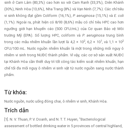
sinh ở Cam Lâm (83,3%) cao hơn so với Cam Ranh (33,3%), Diên Khánh
(30%), Ninh Hòa (13,6%), Nha Trang (8%) và Vạn Ninh (7,7%). Các chỉ tiêu
vi sinh không đạt gồm Coliform (16,1%),
P. aeruginosa
(15,1%) và
E. coli
(1,1%). Ngoài ra, phát hiện có 8/93 (8,6%) mẫu có chỉ tiêu HPC cao hơn
ngưỡng giới hạn khuyến cáo (500 CFU/mL) của Cơ quan Bảo vệ Môi
trường Mỹ (EPA). Số lượng HPC, coliform và
P. aeruginosa
trung bình
2
1
2
trong các mẫu nhiễm khuẩn lần lượt là 4,2 × 10
, 6,2 × 10
, và 1,1 × 10
CFU/100 mL. Nước nguồn nhiễm khuẩn là một trong những mối nguy ô
nhiễm vi sinh trong NUĐC thành phẩm. Vì vậy, các cơ sở sản xuất NUĐC
tại Khánh Hòa cần thiết duy trì tốt công tác kiểm soát nhiễm khuẩn, hạn
chế tối đa mối nguy ô nhiễm vi sinh vật từ nước nguồn sang nước thành
phẩm.
Từ khóa:
Nước nguồn, nước uống đóng chai, ô nhiễm vi sinh, Khánh Hòa.
Trích dẫn
[1]. N. V. Thuan, P. V. Doanh, and N. T. T. Huyen, "Bacteriological
assessment of bottled drinking water in 5 provinces of central highland,