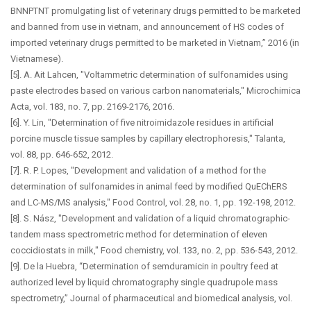
BNNPTNT promulgating list of veterinary drugs permitted to be marketed
and banned from use in vietnam, and announcement of HS codes of
imported veterinary drugs permitted to be marketed in Vietnam,” 2016 (in
Vietnamese).
[5]. A. Ait Lahcen, "Voltammetric determination of sulfonamides using
paste electrodes based on various carbon nanomaterials," Microchimica
Acta, vol. 183, no. 7, pp. 2169-2176, 2016.
[6]. Y. Lin, "Determination of five nitroimidazole residues in artificial
porcine muscle tissue samples by capillary electrophoresis," Talanta,
vol. 88, pp. 646-652, 2012.
[7]. R. P. Lopes, "Development and validation of a method for the
determination of sulfonamides in animal feed by modified QuEChERS
and LC-MS/MS analysis," Food Control, vol. 28, no. 1, pp. 192-198, 2012.
[8]. S. Nász, "Development and validation of a liquid chromatographic-
tandem mass spectrometric method for determination of eleven
coccidiostats in milk," Food chemistry, vol. 133, no. 2, pp. 536-543, 2012.
[9]. De la Huebra, “Determination of semduramicin in poultry feed at
authorized level by liquid chromatography single quadrupole mass
spectrometry,” Journal of pharmaceutical and biomedical analysis, vol.