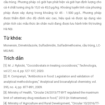
cầu trùng. Phương pháp có giới hạn phát hiện và giới hạn định lượng cho
cả 4 chất tương ứng là 15,0 và 45,0 µg/kg. Khoảng tuyến tính của phương
pháp được xây dựng trong khoảng từ 45 - 1.500 µg/L. Phương pháp
được thẩm định cho độ chính xác cao, hiệu quả và được áp dụng vào
phân tích các mẫu thức ăn chăn nuôi đang được lưu hành trên thị trường
Hà Nội.
Từ khóa:
Monensin, Dimetridazole, Sulfadimidin, Sulfadimethoxine, cầu trùng, LC-
MS/MS.
Trích dẫn
[1]. M. J. Rybicki, “Coccidiostats in treating coccidiosis,” Technologia,
vol.27, no.4, pp.127-137, 2020.
[2]. R. Companyó, "Antibiotics in food: Legislation and validation of
analytical methodologies," Analytical and bioanalytical chemistry, vol.
395, no. 4, pp. 877-891, 2009.
[3]. Ministry of Health, “Circular 24/2013/TT-BYT regulated the maximum
limit of veterinary drug residues in food,” 2013 (in Vietnamese).
[4]. Ministry of Agriculture and Rural Development, “Circular 10/2016/TT-