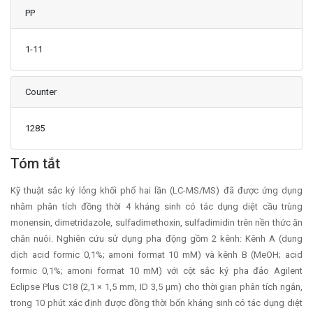
PP
1-11
Counter
1285
Main Article Content
Tóm tắt
Kỹ thuật sắc ký lỏng khối phổ hai lần (LC-MS/MS) đã được ứng dụng
nhằm phân tích đồng thời 4 kháng sinh có tác dụng diệt cầu trùng
monensin, dimetridazole, sulfadimethoxin, sulfadimidin trên nền thức ăn
chăn nuôi. Nghiên cứu sử dụng pha động gồm 2 kênh: Kênh A (dung
dịch acid formic 0,1%; amoni format 10 mM) và kênh B (MeOH; acid
formic 0,1%; amoni format 10 mM) với cột sắc ký pha đảo Agilent
Eclipse Plus C18 (2,1 × 1,5 mm, ID 3,5 μm) cho thời gian phân tích ngắn,
trong 10 phút xác định được đồng thời bốn kháng sinh có tác dụng diệt