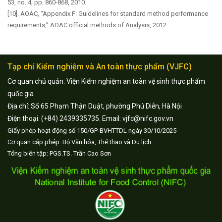
53, no. 4, pp. 860-868, 2010.
[10]. AOAC, “Appendix F: Guidelines for standard method performance
requirements,” AOAC official methods of Analysis, 2012.
Tạp chí Kiểm nghiệm và An toàn thực phẩm (VJFC)
Cơ quan chủ quản: Viện Kiểm nghiệm an toàn vệ sinh thực phẩm
quốc gia
Địa chỉ: Số 65 Phạm Thận Duật, phường Phú Diễn, Hà Nội
Điện thoại: (+84) 2439335735. Email: vjfc@nifc.gov.vn
Giấy phép hoạt động số 150/GP-BVHTTDL ngày 30/10/2025
Cơ quan cấp phép: Bộ Văn hóa, Thể thao và Du lịch
Tổng biên tập: PGS.TS. Trần Cao Sơn