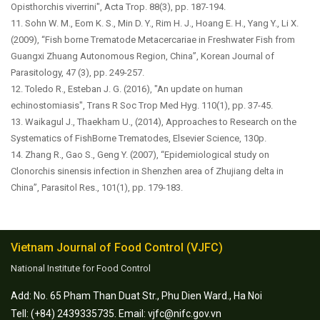
Opisthorchis viverrini", Acta Trop. 88(3), pp. 187-194.
11. Sohn W. M., Eom K. S., Min D. Y., Rim H. J., Hoang E. H., Yang Y., Li X.
(2009), “Fish borne Trematode Metacercariae in Freshwater Fish from
Guangxi Zhuang Autonomous Region, China”, Korean Journal of
Parasitology, 47 (3), pp. 249-257.
12. Toledo R., Esteban J. G. (2016), "An update on human
echinostomiasis", Trans R Soc Trop Med Hyg. 110(1), pp. 37-45.
13. Waikagul J., Thaekham U., (2014), Approaches to Research on the
Systematics of FishBorne Trematodes, Elsevier Science, 130p.
14. Zhang R., Gao S., Geng Y. (2007), “Epidemiological study on
Clonorchis sinensis infection in Shenzhen area of Zhujiang delta in
China”, Parasitol Res., 101(1), pp. 179-183.
Vietnam Journal of Food Control (VJFC)
National Institute for Food Control
Add: No. 65 Pham Than Duat Str., Phu Dien Ward., Ha Noi
Tell: (+84) 2439335735. Email: vjfc@nifc.gov.vn