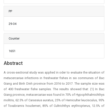
PP
29-34
Counter
1651
Main Article Content
Abstract
A cross-sectional study was applied in oder to evaluate the situation of
metacercariae infections in freshwater fishes in six communes of Bac
Giang and Binh Dinh province from 2016 to 2017. The sample size was
of 400 freshwater fishe samples. The results showed that: (1) In Bac
Giang province, metacercariae was found in 70% of Hypophthalmichthys
molitrix, 62.5% of Carassius auratus, 25% of Hemiculter leucisculus, 95%
of Toxabramis houdemeri, 85% of Cultrichthys erythropterus, 12.5% of