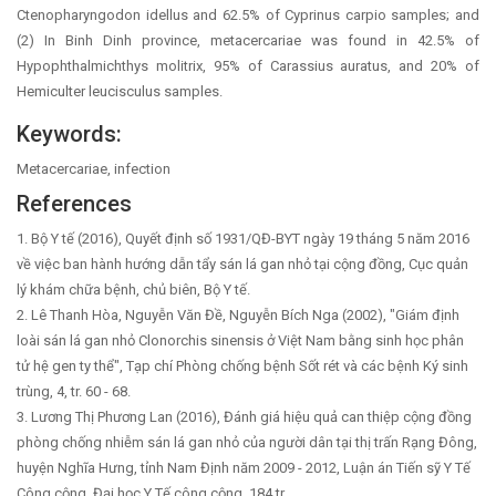
Ctenopharyngodon idellus and 62.5% of Cyprinus carpio samples; and
(2) In Binh Dinh province, metacercariae was found in 42.5% of
Hypophthalmichthys molitrix, 95% of Carassius auratus, and 20% of
Hemiculter leucisculus samples.
Keywords:
Metacercariae, infection
References
1. Bộ Y tế (2016), Quyết định số 1931/QĐ-BYT ngày 19 tháng 5 năm 2016
về việc ban hành hướng dẫn tẩy sán lá gan nhỏ tại cộng đồng, Cục quản
lý khám chữa bệnh, chủ biên, Bộ Y tế.
2. Lê Thanh Hòa, Nguyễn Văn Đề, Nguyễn Bích Nga (2002), "Giám định
loài sán lá gan nhỏ Clonorchis sinensis ở Việt Nam bằng sinh học phân
tử hệ gen ty thể", Tạp chí Phòng chống bệnh Sốt rét và các bệnh Ký sinh
trùng, 4, tr. 60 - 68.
3. Lương Thị Phương Lan (2016), Đánh giá hiệu quả can thiệp cộng đồng
phòng chống nhiễm sán lá gan nhỏ của người dân tại thị trấn Rạng Đông,
huyện Nghĩa Hưng, tỉnh Nam Định năm 2009 - 2012, Luận án Tiến sỹ Y Tế
Công cộng, Đại học Y Tế công cộng, 184 tr.