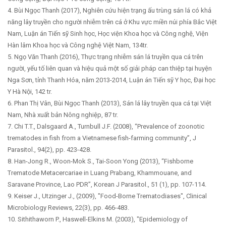
4. Bùi Ngọc Thanh (2017), Nghiên cứu hiện trạng ấu trùng sán lá có khả
năng lây truyền cho người nhiễm trên cá ở Khu vực miền núi phía Bắc Việt
Nam, Luận án Tiến sỹ Sinh học, Học viện Khoa học và Công nghệ, Viện
Hàn lâm Khoa học và Công nghệ Việt Nam, 134tr.
5. Ngọ Văn Thanh (2016), Thực trạng nhiễm sán lá truyền qua cá trên
người, yếu tố liên quan và hiệu quả một số giải pháp can thiệp tại huyện
Nga Sơn, tỉnh Thanh Hóa, năm 2013-2014, Luận án Tiến sỹ Y học, Đại học
Y Hà Nội, 142 tr.
6. Phan Thị Vân, Bùi Ngọc Thanh (2013), Sán lá lây truyền qua cá tại Việt
Nam, Nhà xuất bản Nông nghiệp, 87 tr.
7. Chi T.T., Dalsgaard A., Turnbull J.F. (2008), “Prevalence of zoonotic
trematodes in fish from a Vietnamese fish-farming community”, J
Parasitol., 94(2), pp. 423-428.
8. Han-Jong R., Woon-Mok S., Tai-Soon Yong (2013), “Fishborne
Trematode Metacercariae in Luang Prabang, Khammouane, and
Saravane Province, Lao PDR”, Korean J Parasitol., 51 (1), pp. 107-114.
9. Keiser J., Utzinger J., (2009), "Food-Borne Trematodiases", Clinical
Microbiology Reviews, 22(3), pp. 466-483.
10. Sithithaworn P., Haswell-Elkins M. (2003), "Epidemiology of