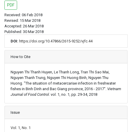
PDF
Received: 06 Feb 2018
Revised: 15 Mar 2018
Accepted: 26 Mar 2018
Published: 30 Mar 2018
DOI:
https://doi.org/10.47866/2615-9252/vjfc.44
Article Details
How to Cite
Nguyen Thi Thanh Huyen, Le Thanh Long, Tran Thi Sao Mai,
Nguyen Thanh Trung, Nguyen Thi Huong Binh, Nguyen Thu
Huong. "The situation of metacercariae infection in freshwater
fishes in Binh Dinh and Bac Giang province, 2016 - 2017".
Vietnam
Journal of Food Control
. vol. 1, no. 1, pp. 29-34, 2018
Issue
Vol. 1, No. 1