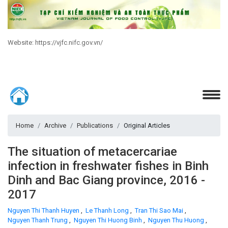
Website: https://vjfc.nifc.gov.vn/
Home
Archive
Publications
Original Articles
The situation of metacercariae
infection in freshwater fishes in Binh
Dinh and Bac Giang province, 2016 -
2017
Nguyen Thi Thanh Huyen
,
Le Thanh Long
,
Tran Thi Sao Mai
,
Nguyen Thanh Trung
,
Nguyen Thi Huong Binh
,
Nguyen Thu Huong
,